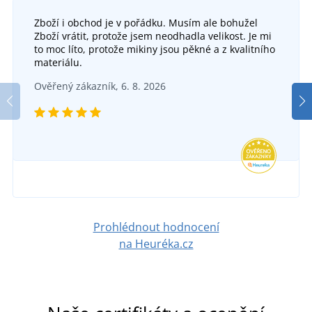
Zboží i obchod je v pořádku. Musím ale bohužel
Zboží vrátit, protože jsem neodhadla velikost. Je mi
Dá
Dámské pletené zimní rukavice
to moc líto, protože mikiny jsou pěkné a z kvalitního
materiálu.
Dámská spadená zimní čepice s fleecem
SKLADEM
Ověřený zákazník, 6. 8. 2026
v úterý 11. 8.
u vás
SKLADEM
152 Kč
v úterý 11. 8.
u vás
DETAIL
357 Kč
DETAIL
Prohlédnout hodnocení
na Heuréka.cz