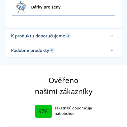
Dárky pro ženy
K produktu doporučujeme
3
Vyrobeno v EU
Vy
Podobné produkty
6
Vyrobeno v ČR
Vy
Ověřeno
našimi zákazníky
zákazníků doporučuje
97%
náš obchod