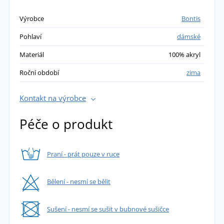
Výrobce
Bontis
Pohlaví
dámské
Materiál
100% akryl
Roční období
zima
Kontakt na výrobce
Péče o produkt
Praní - prát pouze v ruce
Bělení - nesmí se bělit
Sušení - nesmí se sušit v bubnové sušičce