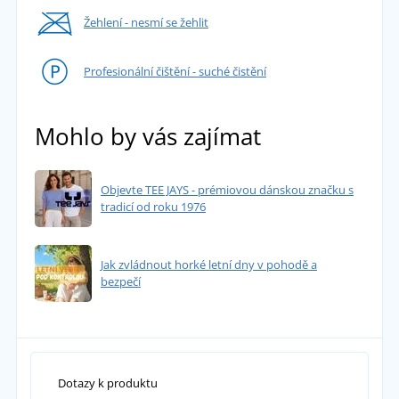
Žehlení - nesmí se žehlit
Profesionální čištění - suché čistění
Mohlo by vás zajímat
Objevte TEE JAYS - prémiovou dánskou značku s
tradicí od roku 1976
Jak zvládnout horké letní dny v pohodě a
bezpečí
Dotazy k produktu