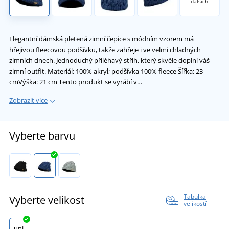
dalších
Elegantní dámská pletená zimní čepice s módním vzorem má
hřejivou fleecovou podšívku, takže zahřeje i ve velmi chladných
zimních dnech. Jednoduchý přiléhavý střih, který skvěle doplní váš
zimní outfit. Materiál: 100% akryl; podšívka 100% fleece Šířka: 23
cmVýška: 21 cm Tento produkt se vyrábí v…
Zobrazit více
Vyberte barvu
Tabulka
Vyberte velikost
velikostí
uni