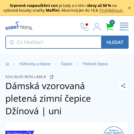
Srpnové rozpouštění cen
je tady a s ním i
slevy až 50 %
na
vybrané kousky značky
Malfini
. Akce trvá jen do 16.8.
Prohlédnout.
0
MENU
HLEDAT
Kšiltovky a čepice
Čepice
Pletené čepice
Kód zboží:
BON-L466-8
Dámská vzorovaná
pletená zimní čepice
Džínová | uni
Vyrobeno v ČR