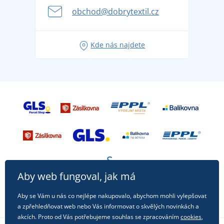
se na dovolenou bez starostí
obchod@dobrytextil.cz
Tipy na svěží outfity pro pohodové léto
Oblíbené tričko City v hlavní roli: outfity pro každou
Kde nás najdete
příležitost!
Aby web fungoval, jak má
Aby se Vám u nás co nejlépe nakupovalo, abychom mohli vylepšovat
a zpřehledňovat web nebo Vás informovat o skvělých novinkách a
akcích. Proto od Vás potřebujeme souhlas se zpracováním
cookies
,