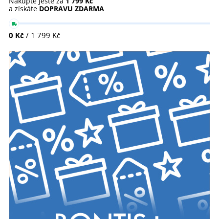
Nakupte ještě za
1 799 Kč
a získáte
DOPRAVU ZDARMA
0 Kč
/ 1 799 Kč