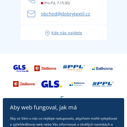
Letní dobrodružství začíná balením aneb připravte
(Po-Pá, 7-15:30)
Kariéra
se na dovolenou bez starostí
obchod@dobrytextil.cz
Tipy na svěží outfity pro pohodové léto
Oblíbené tričko City v hlavní roli: outfity pro každou
Kde nás najdete
příležitost!
Aby web fungoval, jak má
Aby se Vám u nás co nejlépe nakupovalo, abychom mohli vylepšovat
a zpřehledňovat web nebo Vás informovat o skvělých novinkách a