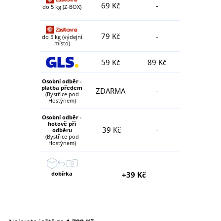
69 Kč
-
do 5 kg (Z-BOX)
79 Kč
-
do 5 kg (výdejní
místo)
59 Kč
89 Kč
Osobní odběr -
platba předem
ZDARMA
-
(Bystřice pod
Hostýnem)
Osobní odběr -
hotově při
39 Kč
-
odběru
(Bystřice pod
Hostýnem)
dobírka
+39 Kč