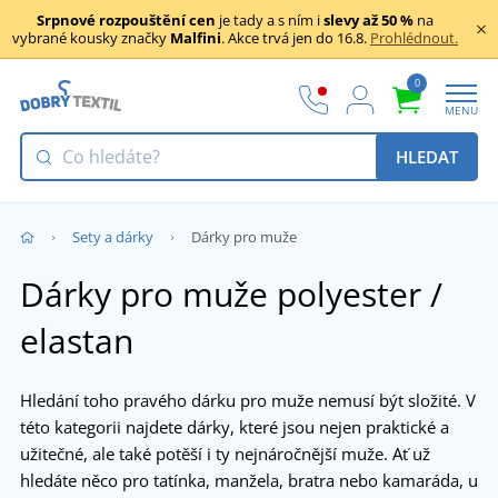
Srpnové rozpouštění cen
je tady a s ním i
slevy až 50 %
na
vybrané kousky značky
Malfini
. Akce trvá jen do 16.8.
Prohlédnout.
0
MENU
HLEDAT
Sety a dárky
Dárky pro muže
Dárky pro muže polyester /
elastan
Hledání toho pravého dárku pro muže nemusí být složité. V
této kategorii najdete dárky, které jsou nejen praktické a
užitečné, ale také potěší i ty nejnáročnější muže. Ať už
hledáte něco pro tatínka, manžela, bratra nebo kamaráda, u