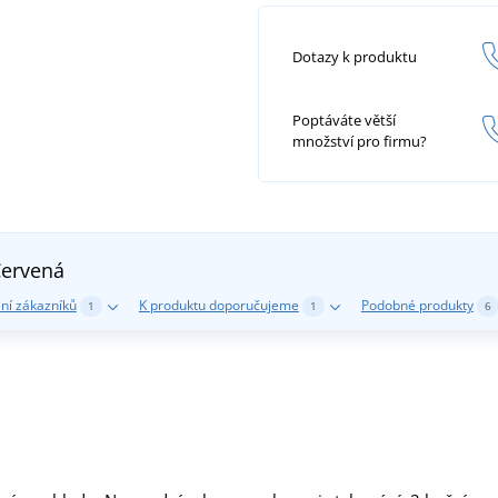
Dotazy k produktu
Poptáváte větší
množství pro firmu?
ervená
ní zákazníků
K produktu doporučujeme
Podobné produkty
1
1
6