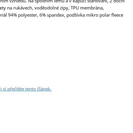
ním vzhledu. Na spodním lemu a v kapuci stahování, 2 boční
žety na rukávech, voděodolné zipy, TPU membrána,
l 94% polyester, 6% spandex, podšívka mikro polar fleece
 si přečtěte tento článek.