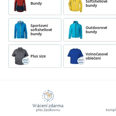
Softshellové
Bundy
bundy
Sportovní
Outdoorové
softshellové
bundy
bundy
Volnočasové
Plus size
oblečení
Vrácení zdarma
přes Zásilkovnu
komple