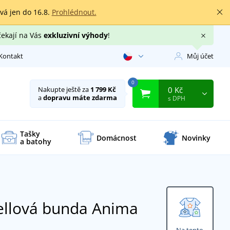
rvá jen do 16.8.
Prohlédnout.
čekají na Vás
exkluzivní výhody
!
Kontakt
Můj účet
0
0 Kč
Nakupte ještě za
1 799 Kč
a
dopravu máte zdarma
s DPH
Tašky
Domácnost
Novinky
a batohy
ellová bunda Anima