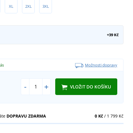
XL
2XL
3XL
+39 Kč
vás
Možnosti dopravy
-
+
VLOŽIT DO KOŠÍKU
áte
DOPRAVU ZDARMA
0 Kč
/ 1 799 Kč