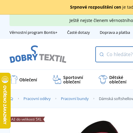
Srpnové rozpouštění cen
je tad
Ještě nejste členem věrnostní
Věrnostní program Bontis+
Časté dotazy
Doprava a platba
Sportovní
Dětské
Oblečení
oblečení
oblečení
Pracovní oděvy
Pracovní bundy
Dámská softshello
Až do velikosti 5XL