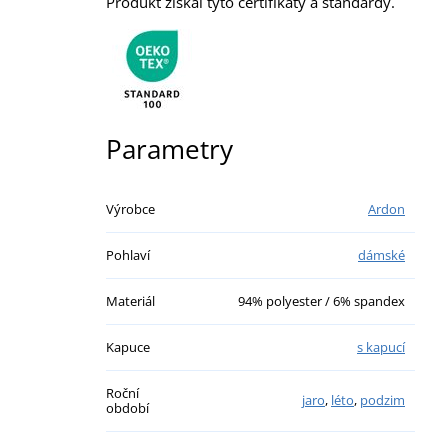
Produkt získal tyto certifikáty a standardy.
Parametry
Výrobce
Ardon
Pohlaví
dámské
Materiál
94% polyester / 6% spandex
Kapuce
s kapucí
Roční
jaro
,
léto
,
podzim
období