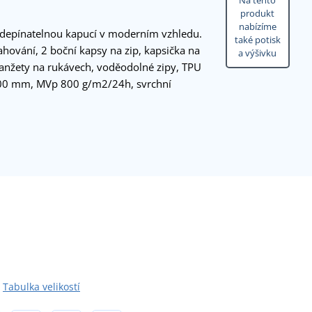
Na tento
produkt
nabízíme
depínatelnou kapucí v moderním vzhledu.
také potisk
hování, 2 boční kapsy na zip, kapsička na
a výšivku
anžety na rukávech, voděodolné zipy, TPU
0 mm, MVp 800 g/m2/24h, svrchní
Tabulka velikostí