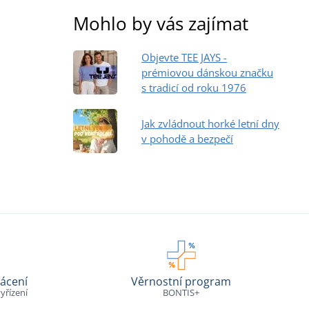
Mohlo by vás zajímat
Objevte TEE JAYS -
prémiovou dánskou značku
s tradicí od roku 1976
Jak zvládnout horké letní dny
v pohodě a bezpečí
ácení
Věrnostní program
yřízení
BONTIS+