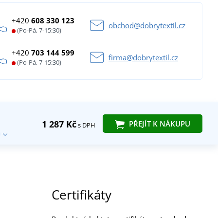
+420
608 330 123
obchod@dobrytextil.cz
(Po-Pá, 7-15:30)
+420
703 144 599
firma@dobrytextil.cz
(Po-Pá, 7-15:30)
1 287 Kč
PŘEJÍT K NÁKUPU
s DPH
Certifikáty