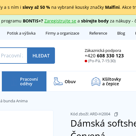
y a s ním i
slevy až 50 %
na vybrané kousky značky
Malfini
. Akce t
ho programu
BONTIS+?
Zaregistrujte se
a
sbírejte body
za nákupy - 
Potisk a výšivka
Firmy a organizace
Reference
Blog
Zákaznická podpora
+420
608 330 123
HLEDAT
(Po-Pá, 7-15:30)
Pracovní
Kšiltovky
Obuv
oděvy
a čepice
vá bunda Anima
Kód zboží:
ARD-H2004
Dámská softsh
Červená