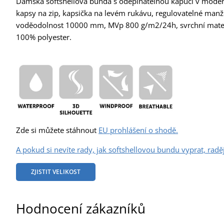
Dámská softshellová bunda s odepínatelnou kapucí v moder
kapsy na zip, kapsička na levém rukávu, regulovatelné man
voděodolnost 10000 mm, MVp 800 g/m2/24h, svrchní materiá
100% polyester.
Zde si můžete stáhnout
EU prohlášení o shodě.
A pokud si nevíte rady, jak softshellovou bundu vyprat, raději
ZJISTIT VELIKOST
Hodnocení zákazníků