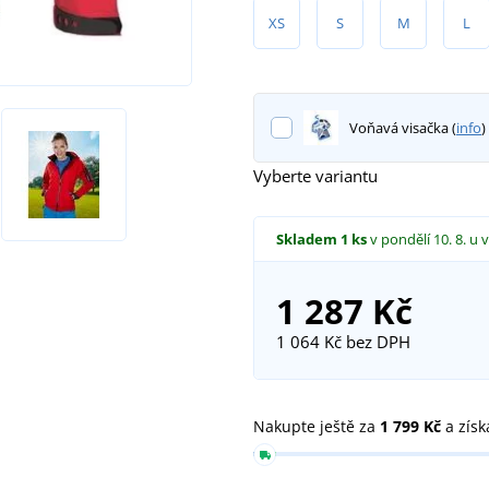
XS
S
M
L
Voňavá visačka (
info
)
Vyberte variantu
Skladem
1 ks
v pondělí 10. 8.
u 
1 287 Kč
1 064 Kč
bez DPH
Nakupte ještě za
1 799 Kč
a získ