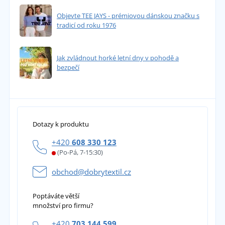
Objevte TEE JAYS - prémiovou dánskou značku s
tradicí od roku 1976
Jak zvládnout horké letní dny v pohodě a
bezpečí
Dotazy k produktu
+420
608 330 123
(Po-Pá, 7-15:30)
obchod@dobrytextil.cz
Poptáváte větší
množství pro firmu?
+420
703 144 599