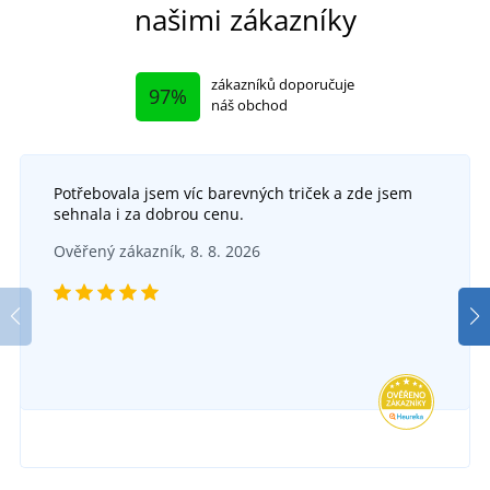
našimi zákazníky
zákazníků doporučuje
97%
náš obchod
Potřebovala jsem víc barevných triček a zde jsem
sehnala i za dobrou cenu.
Kapsa na nářadí CXS LONE
Ověřený zákazník, 8. 8. 2026
DO 5 DNŮ
v pondělí 17. 8.
u vás
445 Kč
DETAIL