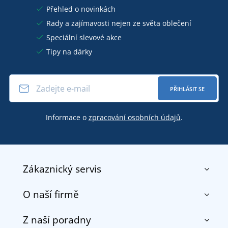
Přehled o novinkách
Rady a zajímavosti nejen ze světa oblečení
Speciální slevové akce
Tipy na dárky
PŘIHLÁSIT SE
Informace o
zpracování osobních údajů
.
Zákaznický servis
O naší firmě
Kontakt
Obchodní podmínky
Z naší poradny
O nás
Doprava a platba