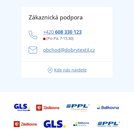
Reference
Vrácení zboží a reklamace
Objevte TEE JAYS - prémiovou dánskou značku s
DobrýTextil pro firmy a organizace
Zákaznická podpora
Potisk a výšivka
tradicí od roku 1976
Blog
Zásady ochrany osobních údajů
Jak zvládnout horké letní dny v pohodě a bezpečí
+420
608 330 123
Affiliate
Věrnostní program BONTIS +
Letní dobrodružství začíná balením aneb připravte
(Po-Pá, 7-15:30)
Kariéra
se na dovolenou bez starostí
obchod@dobrytextil.cz
Tipy na svěží outfity pro pohodové léto
Oblíbené tričko City v hlavní roli: outfity pro každou
Kde nás najdete
příležitost!