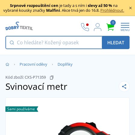
Srpnové rozpouštění cen
je tady a s ním i
slevy až 50 %
na
vybrané kousky značky
Malfini
. Akce trvá jen do 16.8.
Prohlédnout.
0
MENU
HLEDAT
Pracovní oděvy
Doplňky
Kód zboží:
CXS-P71359
Svinovací metr
Sami používáme