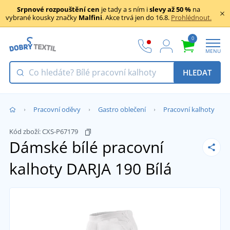
Srpnové rozpouštění cen
je tady a s ním i
slevy až 50 %
na
vybrané kousky značky
Malfini
. Akce trvá jen do 16.8.
Prohlédnout.
0
MENU
HLEDAT
Pracovní oděvy
Gastro oblečení
Pracovní kalhoty
Kód zboží:
CXS-P67179
Dámské bílé pracovní
kalhoty DARJA 190
Bílá