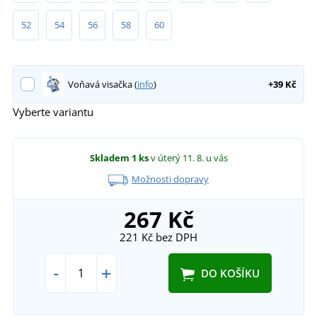
52
54
56
58
60
Voňavá visačka (
info
)
+39 Kč
Vyberte variantu
Skladem
1 ks
v úterý 11. 8.
u vás
Možnosti dopravy
267 Kč
221 Kč
bez DPH
-
+
DO KOŠÍKU