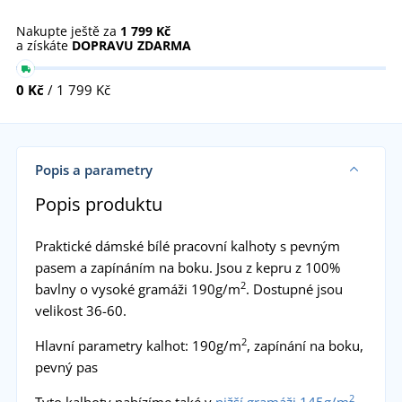
Nakupte ještě za
1 799 Kč
a získáte
DOPRAVU ZDARMA
0 Kč
/ 1 799 Kč
Popis a parametry
Popis produktu
Praktické dámské bílé pracovní kalhoty s pevným
pasem a zapínáním na boku. Jsou z kepru z 100%
2
bavlny o vysoké gramáži 190g/m
. Dostupné jsou
velikost 36-60.
2
Hlavní parametry kalhot: 190g/m
, zapínání na boku,
pevný pas
2
Tyto kalhoty nabízíme také v
nižší gramáži 145g/m