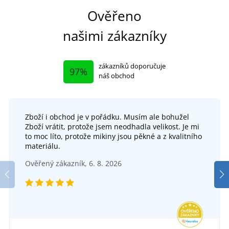
Ověřeno
našimi zákazníky
zákazníků doporučuje
97%
náš obchod
Zboží i obchod je v pořádku. Musím ale bohužel
Zboží vrátit, protože jsem neodhadla velikost. Je mi
Dámský pracovní plášť EVA
to moc líto, protože mikiny jsou pěkné a z kvalitního
materiálu.
Dámská bílá halena GABRIELA
DO 5 DNŮ
Ověřený zákazník, 6. 8. 2026
v pondělí 17. 8.
u vás
DO 5 DNŮ
371 Kč
v pondělí 17. 8.
u vás
DETAIL
316 Kč