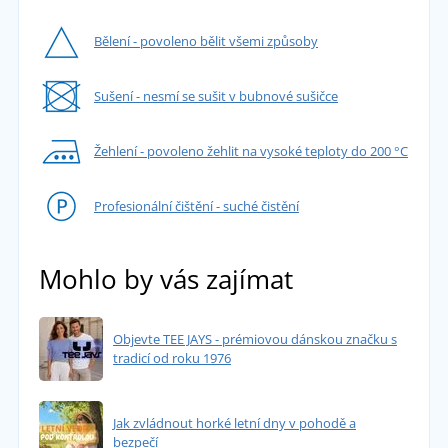
Bělení - povoleno bělit všemi způsoby
Sušení - nesmí se sušit v bubnové sušičce
Žehlení - povoleno žehlit na vysoké teploty do 200 °C
Profesionální čištění - suché čistění
Mohlo by vás zajímat
Objevte TEE JAYS - prémiovou dánskou značku s
tradicí od roku 1976
Jak zvládnout horké letní dny v pohodě a
bezpečí