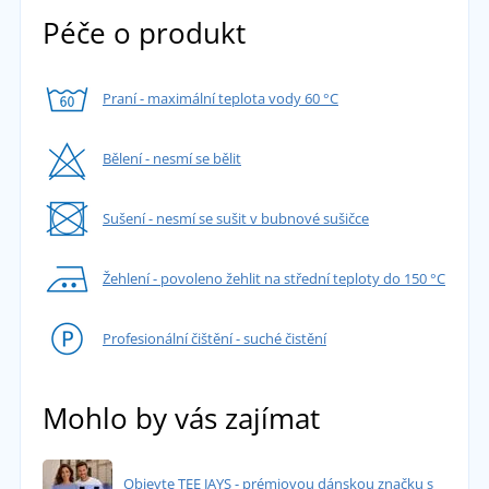
Péče o produkt
Praní - maximální teplota vody 60 °C
Bělení - nesmí se bělit
Sušení - nesmí se sušit v bubnové sušičce
Žehlení - povoleno žehlit na střední teploty do 150 °C
Profesionální čištění - suché čistění
Mohlo by vás zajímat
Objevte TEE JAYS - prémiovou dánskou značku s