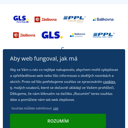
Aby web fungoval, jak má
Aby se Vám u nás co nejlépe nakupovalo, abychom mohli vylepšovat
a zpřehledňovat web nebo Vás informovat o skvělých novinkách a
akcích. Proto od Vás potřebujeme souhlas se zpracováním
cookies
,
tj. malých souborů, které se dočasně ukládají ve Vašem prohlížeči.
Děkujeme, že nám kliknutím na tlačítko „Rozumím“ tento souhlas
Sledujte nás na sociálních sítích
dáte a pomůžete nám tak web zlepšovat.
Souhlas můžete odmítnout
zde
ROZUMÍM
© 2011 - 2026, Dual Trade s.r.o. | Technicky zajišťuje
Simplia.cz
.