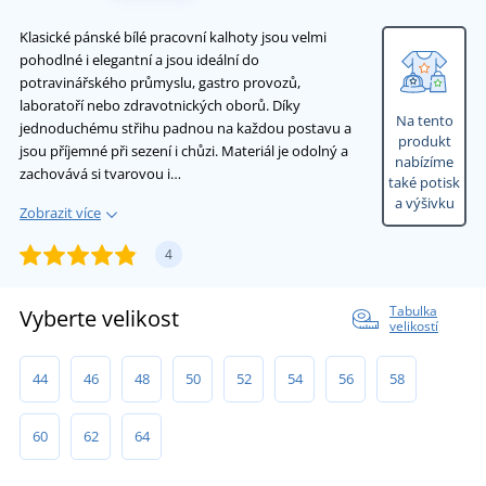
Klasické pánské bílé pracovní kalhoty jsou velmi
pohodlné i elegantní a jsou ideální do
potravinářského průmyslu, gastro provozů,
laboratoří nebo zdravotnických oborů. Díky
Na tento
jednoduchému střihu padnou na každou postavu a
produkt
jsou příjemné při sezení i chůzi. Materiál je odolný a
nabízíme
zachovává si tvarovou i…
také potisk
a výšivku
Zobrazit více
4
Tabulka
Vyberte velikost
velikostí
44
46
48
50
52
54
56
58
60
62
64