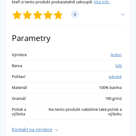
kteří si tento produkt prokazatelně zakoupili.
Více info.
4
PŘIDAT VLASTNÍ HODNOCENÍ
Parametry
Jana
Výrobce
Ardon
Barva
bílá
Kalhoty jsme koupili už vícekrát a jsme s nimi
velmi spokojení
Pohlaví
pánské
přidáno 11.10.2023
Materiál
100% bavlna
Zuzana
Gramáž
190 g/m2
Potisk a
Na tento produkt nabízíme také potisk a
Kalhoty krásně sedí. Materiál super, hezký šité
výšivka
výšivku
přidáno 17.07.2023
Kontakt na výrobce