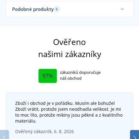
Podobné produkty
6
Ověřeno
našimi zákazníky
zákazníků doporučuje
97%
náš obchod
Zboží i obchod je v pořádku. Musím ale bohužel
Zboží vrátit, protože jsem neodhadla velikost. Je mi
Dámské bílé pracovní kalhoty SANDER
to moc líto, protože mikiny jsou pěkné a z kvalitního
materiálu.
Pánské bílé pracovní kalhoty JN3004
DO 5 DNŮ
Ověřený zákazník, 6. 8. 2026
v pátek 14. 8.
u vás