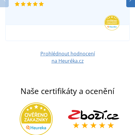
SKLADEM
296 Kč
v pondělí 10. 8.
u vás
DETAIL
592 Kč
DETAIL
Prohlédnout hodnocení
na Heuréka.cz
Naše certifikáty a ocenění