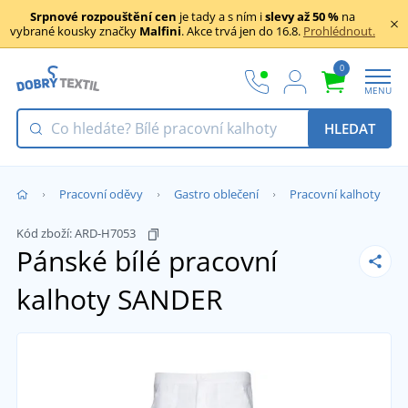
Srpnové rozpouštění cen
je tady a s ním i
slevy až 50 %
na
vybrané kousky značky
Malfini
. Akce trvá jen do 16.8.
Prohlédnout.
0
MENU
HLEDAT
Pracovní oděvy
Gastro oblečení
Pracovní kalhoty
Kód zboží:
ARD-H7053
Pánské bílé pracovní
kalhoty SANDER