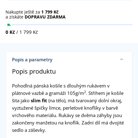
Nakupte ještě za
1 799 Kč
a získáte
DOPRAVU ZDARMA
0 Kč
/ 1 799 Kč
Popis a parametry
Popis produktu
Pohodlná pánská košile s dlouhým rukávem v
2
plátnové vazbě a gramáži 105g/m
. Střihem je košile
šita jako
slim fit
(na tělo), má tvarovaný dolní okraj,
vyztužené špičky límce, perleťové knoflíky v barvě
vrchového materiálu. Rukávy se dvěma záhyby jsou
zakončeny manžetou na knoflík. Zadní díl má dvojité
sedlo a záševky.