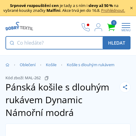
Srpnové rozpouštění cen
je tady a s ním i
slevy až 50 %
na
vybrané kousky značky
Malfini
. Akce trvá jen do 16.8.
Prohlédnout.
0
MENU
HLEDAT
Oblečení
Košile
Košile s dlouhým rukávem
Kód zboží:
MAL-262
Pánská košile s dlouhým
rukávem Dynamic
Námořní modrá