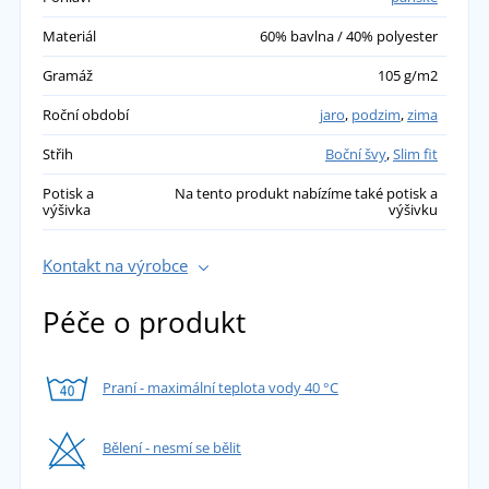
Materiál
60% bavlna / 40% polyester
Gramáž
105 g/m2
Roční období
jaro
,
podzim
,
zima
Střih
Boční švy
,
Slim fit
Potisk a
Na tento produkt nabízíme také potisk a
výšivka
výšivku
Kontakt na výrobce
Péče o produkt
Praní - maximální teplota vody 40 °C
Bělení - nesmí se bělit