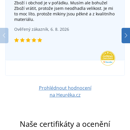
Zboží i obchod je v pořádku. Musím ale bohužel
Zboží vrátit, protože jsem neodhadla velikost. Je mi
Pruhovaná kravata Sports Stripe
to moc líto, protože mikiny jsou pěkné a z kvalitního
+2
materiálu.
Pánská kostkovaná košile JN617
SKLADEM
Ověřený zákazník, 6. 8. 2026
v úterý 11. 8.
u vás
SKLADEM
349 Kč
v úterý 11. 8.
u vás
DETAIL
935 Kč
DETAIL
Prohlédnout hodnocení
na Heuréka.cz
Naše certifikáty a ocenění