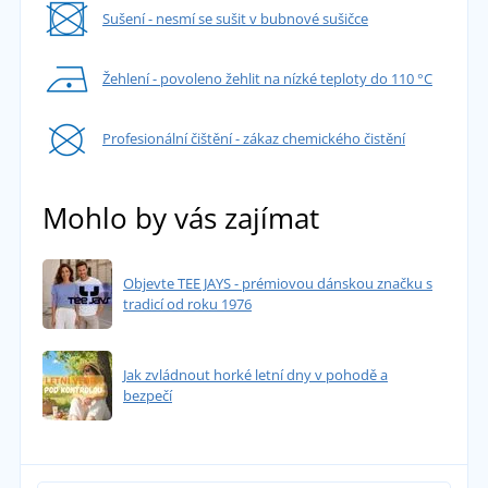
Sušení - nesmí se sušit v bubnové sušičce
Žehlení - povoleno žehlit na nízké teploty do 110 °C
Profesionální čištění - zákaz chemického čistění
Mohlo by vás zajímat
Objevte TEE JAYS - prémiovou dánskou značku s
tradicí od roku 1976
Jak zvládnout horké letní dny v pohodě a
bezpečí