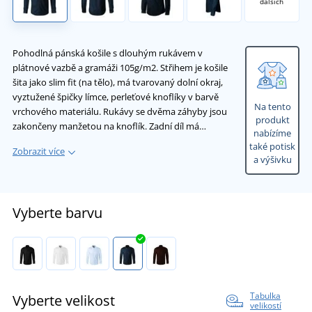
dalších
Pohodlná pánská košile s dlouhým rukávem v
plátnové vazbě a gramáži 105g/m2. Střihem je košile
šita jako slim fit (na tělo), má tvarovaný dolní okraj,
vyztužené špičky límce, perleťové knoflíky v barvě
Na tento
vrchového materiálu. Rukávy se dvěma záhyby jsou
produkt
zakončeny manžetou na knoflík. Zadní díl má…
nabízíme
také potisk
Zobrazit více
a výšivku
Vyberte barvu
Tabulka
Vyberte velikost
velikostí