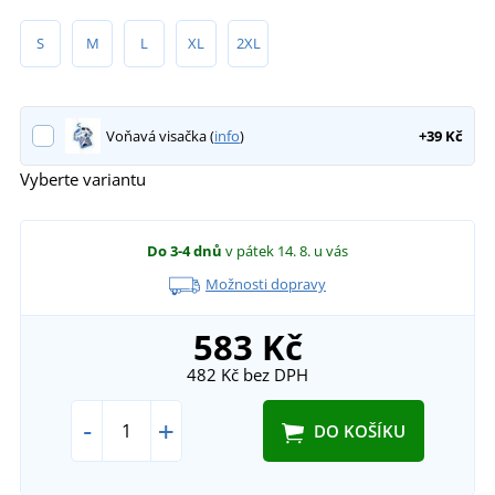
S
M
L
XL
2XL
Voňavá visačka (
info
)
+39 Kč
Vyberte variantu
Do 3-4 dnů
v pátek 14. 8.
u vás
Možnosti dopravy
583 Kč
482 Kč
bez DPH
-
+
DO KOŠÍKU