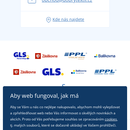
obchod@dobrytextil.cz
Tipy na svěží outfity pro pohodové léto
Oblíbené tričko City v hlavní roli: outfity pro každou
Kde nás najdete
příležitost!
Aby web fungoval, jak má
Aby se Vám u nás co nejlépe nakupovalo, abychom mohli vylepšovat
a zpřehledňovat web nebo Vás informovat o skvělých novinkách a
akcích. Proto od Vás potřebujeme souhlas se zpracováním
cookies
,
tj. malých souborů, které se dočasně ukládají ve Vašem prohlížeči.