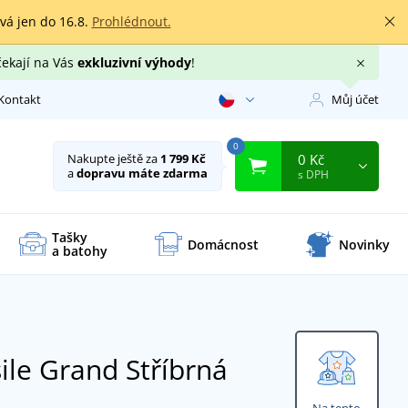
rvá jen do 16.8.
Prohlédnout.
čekají na Vás
exkluzivní výhody
!
Kontakt
Můj účet
0
0 Kč
Nakupte ještě za
1 799 Kč
a
dopravu máte zdarma
s DPH
Tašky
Domácnost
Novinky
a batohy
ile Grand
Stříbrná