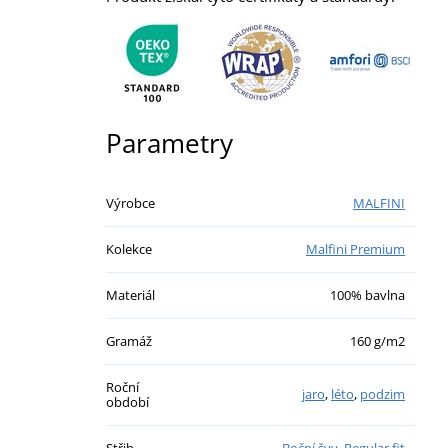
Parametry
Výrobce
MALFINI
Kolekce
Malfini Premium
Materiál
100% bavlna
Gramáž
160 g/m2
Roční
jaro
,
léto
,
podzim
období
Střih
Boční švy
,
Regular fit