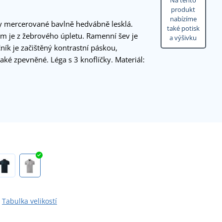
Na tento
produkt
nabízíme
ky mercerované bavlně hedvábně lesklá.
také potisk
m je z žebrového úpletu. Ramenní šev je
a výšivku
ník je začištěný kontrastní páskou,
aké zpevněné. Léga s 3 knoflíčky. Materiál:
Tabulka velikostí