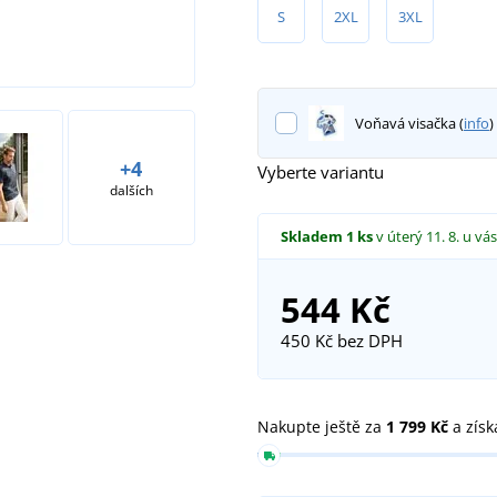
S
2XL
3XL
Voňavá visačka (
info
)
+4
Vyberte variantu
dalších
Skladem
1 ks
v úterý 11. 8.
u vás
544 Kč
450 Kč
bez DPH
Nakupte ještě za
1 799 Kč
a získ