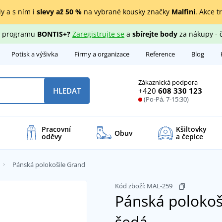
y a s ním i
slevy až 50 %
na vybrané kousky značky
Malfini
. Akce t
ho programu
BONTIS+?
Zaregistrujte se
a
sbírejte body
za nákupy - 
Potisk a výšivka
Firmy a organizace
Reference
Blog
Zákaznická podpora
+420
608 330 123
HLEDAT
(Po-Pá, 7-15:30)
Pracovní
Kšiltovky
Obuv
oděvy
a čepice
Pánská polokošile Grand
Kód zboží:
MAL-259
Pánská polokoš
šedá