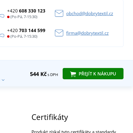
+420
608 330 123
obchod@dobrytextil.cz
(Po-Pá, 7-15:30)
+420
703 144 599
firma@dobrytextil.cz
(Po-Pá, 7-15:30)
544 Kč
PŘEJÍT K NÁKUPU
s DPH
Certifikáty
Produkt získal tyto certifikáty a standardy.