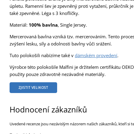
úpletu. Ramenní šev je zpevněný proti vytažení, průkrčník je
také zpevněné. Léga s 3 knoflíčky.
Materiál:
100% bavlna
, Single Jersey.
Mercerovaná bavlna vzniká tzv. mercerováním. Tento proces 
zvýšení lesku, síly a odolnosti bavlny vůči srážení.
Tuto polokošili nabízíme také v
dámském provedení
.
Výrobce této polokošile Malfini je držitelem certifikátu OE
použity pouze zdravotně nezávadné materiály.
ZJISTIT VELIKOST
Hodnocení zákazníků
Uvedené recenze jsou nezávislým názorem našich zákazníků, kteří si t