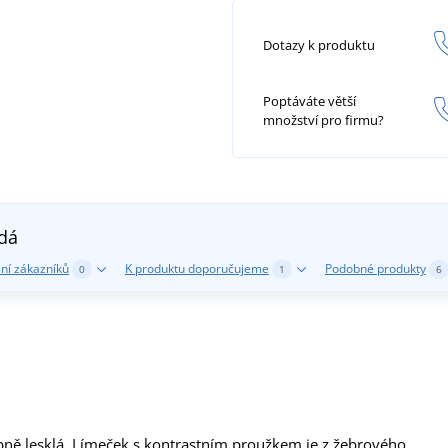
Dotazy k produktu
Poptáváte větší
množství pro firmu?
edá
ní zákazníků
K produktu doporučujeme
Podobné produkty
0
1
6
ně lesklá. Límeček s kontrastním proužkem je z žebrového