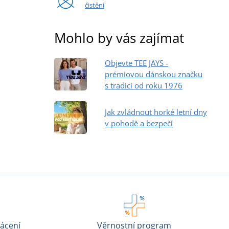
čistění
Mohlo by vás zajímat
Objevte TEE JAYS -
prémiovou dánskou značku
s tradicí od roku 1976
Jak zvládnout horké letní dny
v pohodě a bezpečí
ácení
Věrnostní program