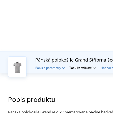
Pánská polokošile Grand
Stříbrná š
Popis a parametry
Tabulka velikostí
Hodnoce
Popis produktu
Pánská polokošile Grand je díky mercerované bavlně hedváb