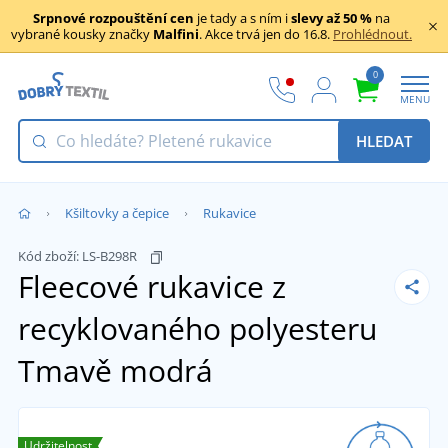
Srpnové rozpouštění cen
je tady a s ním i
slevy až 50 %
na
vybrané kousky značky
Malfini
. Akce trvá jen do 16.8.
Prohlédnout.
0
MENU
HLEDAT
Kšiltovky a čepice
Rukavice
Kód zboží:
LS-B298R
Fleecové rukavice z
recyklovaného polyesteru
Tmavě modrá
Udržitelnost