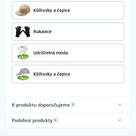
Kšiltovky a čepice
Rukavice
Udržitelná móda
Kšiltovky a čepice
K produktu doporučujeme
3
Udržitelnost
Udr
Podobné produkty
6
Vyrobeno v EU