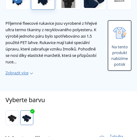
dalších
Příjemné fleecové rukavice jsou vyrobené z hřejivé
ultra termo tkaniny z recyklovaného polyesteru. K
výrobě jednoho páru bylo spotřebováno asi 1,5
použité PET lahve. Rukavice mají také speciální
Na tento
úpravu, které zabraňuje vzniku žmolků. Pohodlně
produkt
se nosí díky elastické manžetě, která se přizpůsobí
nabízíme
ruce…
potisk
Zobrazit více
Vyberte barvu
Tabulka