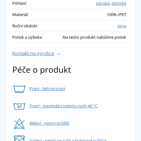
Pohlaví
pánské
,
dámské
Materiál
100% rPET
Roční období
zima
Potisk a výšivka
Na tento produkt nabízíme potisk
Kontakt na výrobce
Péče o produkt
Praní - šetrné praní
Praní - maximální teplota vody 40 °C
Bělení - nesmí se bělit
Sušení - nesmí se sušit v bubnové sušičce