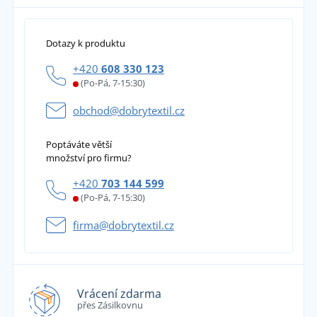
Dotazy k produktu
+420
608 330 123
(Po-Pá, 7-15:30)
obchod@dobrytextil.cz
Poptáváte větší
množství pro firmu?
+420
703 144 599
(Po-Pá, 7-15:30)
firma@dobrytextil.cz
Vrácení zdarma
přes Zásilkovnu