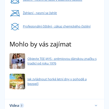
Žehlení - nesmí se žehlit
Profesionální čištění - zákaz chemického čistění
Mohlo by vás zajímat
Objevte TEE JAYS - prémiovou dánskou značku s
tradicí od roku 1976
Jak zvládnout horké letní dny v pohodě a
bezpečí
Videa
2