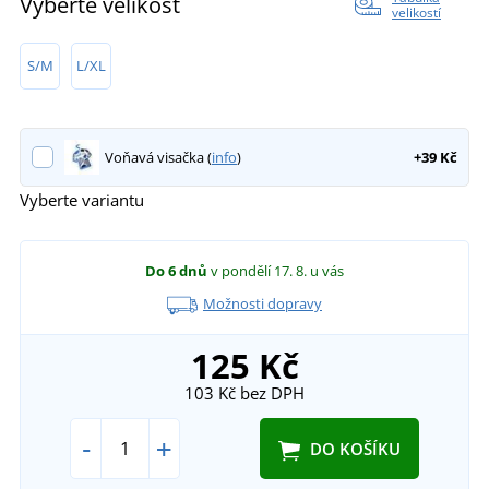
Vyberte velikost
velikostí
S/M
L/XL
Voňavá visačka (
info
)
+39 Kč
Vyberte variantu
Do 6 dnů
v pondělí 17. 8.
u vás
Možnosti dopravy
125 Kč
103 Kč
bez DPH
-
+
DO KOŠÍKU