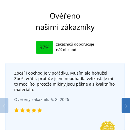
Ověřeno
našimi zákazníky
zákazníků doporučuje
97%
náš obchod
Zboží i obchod je v pořádku. Musím ale bohužel
Zboží vrátit, protože jsem neodhadla velikost. Je mi
Fleecová šála z recyklovaného polyesteru
Fle
to moc líto, protože mikiny jsou pěkné a z kvalitního
materiálu.
Dámské pletené zimní rukavice
DO 6 DNŮ
Ověřený zákazník, 6. 8. 2026
v pondělí 17. 8.
u vás
SKLADEM
134 Kč
v úterý 11. 8.
u vás
DETAIL