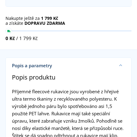
Nakupte ještě za
1 799 Kč
a získáte
DOPRAVU ZDARMA
0 Kč
/ 1 799 Kč
Popis a parametry
Popis produktu
Příjemné fleecové rukavice jsou vyrobené z hřejivé
ultra termo tkaniny z recyklovaného polyesteru. K
výrobě jednoho páru bylo spotřebováno asi 1,5
použité PET lahve. Rukavice mají také speciální
úpravu, které zabraňuje vzniku žmolků. Pohodlně se
nosí díky elastické manžetě, která se přizpůsobí ruce.
Štítek se dá snadno odtrhnout a rukavice mají klip,