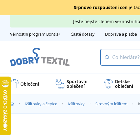
Srpnové rozpouštění cen
je tad
Ještě nejste členem věrnostní
Věrnostní program Bontis+
Časté dotazy
Doprava a platba
Sportovní
Dětské
Oblečení
oblečení
oblečení
Kšiltovky a čepice
Kšiltovky
S rovným kšiltem