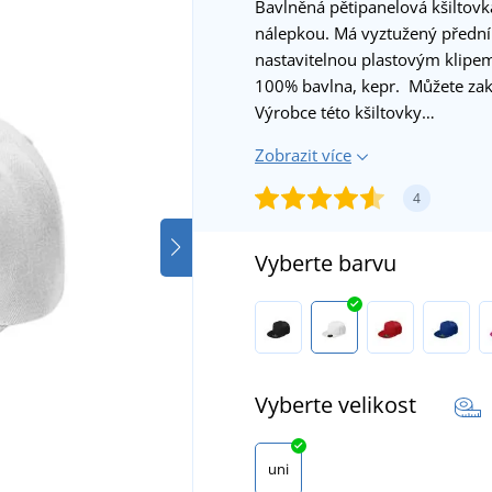
Bavlněná pětipanelová kšiltov
nálepkou. Má vyztužený přední p
nastavitelnou plastovým klipem
100% bavlna, kepr. Můžete zako
Výrobce této kšiltovky…
Zobrazit více
4
Vyberte barvu
Vyberte velikost
uni