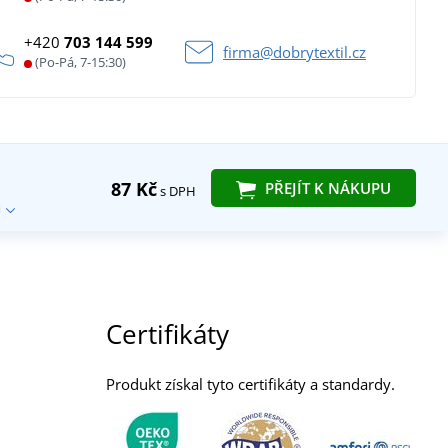
+420
703 144 599
firma@dobrytextil.cz
(Po-Pá, 7-15:30)
87 Kč
PŘEJÍT K NÁKUPU
s DPH
Certifikáty
Produkt získal tyto certifikáty a standardy.