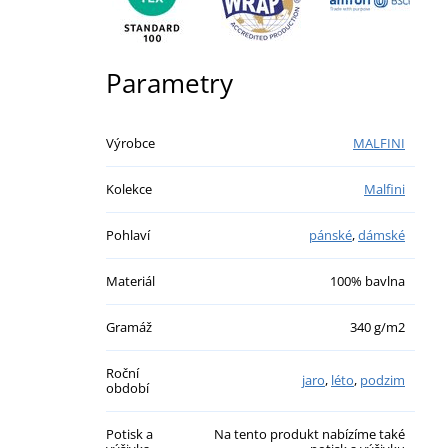
Parametry
Výrobce
MALFINI
Kolekce
Malfini
Pohlaví
pánské
,
dámské
Materiál
100% bavlna
Gramáž
340 g/m2
Roční
jaro
,
léto
,
podzim
období
Potisk a
Na tento produkt nabízíme také