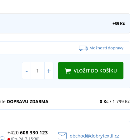
+39 Kč
Možnosti dopravy
-
+
VLOŽIT DO KOŠÍKU
áte
DOPRAVU ZDARMA
0 Kč
/ 1 799 Kč
+420
608 330 123
obchod@dobrytextil.cz
(Po-Pá, 7-15:30)