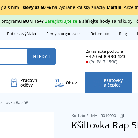
y a s ním i
slevy až 50 %
na vybrané kousky značky
Malfini
. Akce t
ho programu
BONTIS+?
Zaregistrujte se
a
sbírejte body
za nákupy - 
Potisk a výšivka
Firmy a organizace
Reference
Blog
Zákaznická podpora
+420
608 330 123
HLEDAT
(Po-Pá, 7-15:30)
Pracovní
Kšiltovky
Obuv
oděvy
a čepice
Kšiltovka Rap 5P
Kód zboží:
MAL-3010000
Kšiltovka Rap 