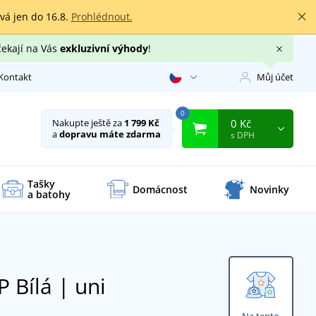
rvá jen do 16.8.
Prohlédnout.
čekají na Vás
exkluzivní výhody
!
Kontakt
Můj účet
0
0 Kč
Nakupte ještě za
1 799 Kč
a
dopravu máte zdarma
s DPH
Tašky
Domácnost
Novinky
a batohy
5P
Bílá | uni