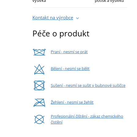
výšivka
potisk a výšivku
Kontakt na výrobce
Péče o produkt
Praní - nesmí se prát
Bělení - nesmí se bělit
Sušení - nesmí se sušit v bubnové sušičce
Žehlení - nesmí se žehlit
Profesionální čištění - zákaz chemického
čistění