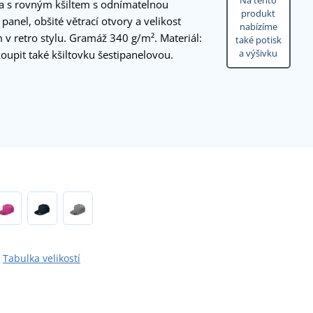
Na tento
ka s rovným kšiltem s odnímatelnou
produkt
anel, obšité větrací otvory a velikost
nabízíme
 v retro stylu. Gramáž 340 g/m². Materiál:
také potisk
a výšivku
upit také kšiltovku šestipanelovou.
Tabulka velikostí