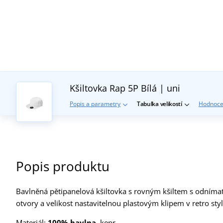
Kšiltovka Rap 5P
Bílá | uni
Popis a parametry
Tabulka velikostí
Hodnoce
Popis produktu
Bavlněná pětipanelová kšiltovka s rovným kšiltem s odnímat
otvory a velikost nastavitelnou plastovým klipem v retro st
Materiál:
100% bavlna
, kepr.