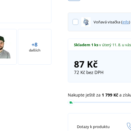
Voňavá visačka (
info
)
+8
Skladem
1 ks
v úterý 11. 8.
u vás
dalších
87 Kč
72 Kč
bez DPH
Nakupte ještě za
1 799 Kč
a získ
Dotazy k produktu