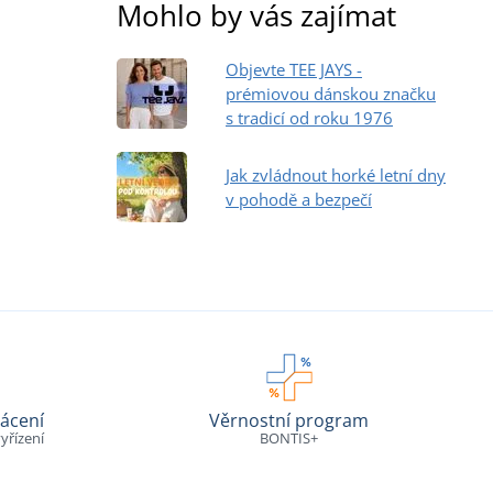
Mohlo by vás zajímat
Objevte TEE JAYS -
prémiovou dánskou značku
s tradicí od roku 1976
Jak zvládnout horké letní dny
v pohodě a bezpečí
ácení
Věrnostní program
yřízení
BONTIS+