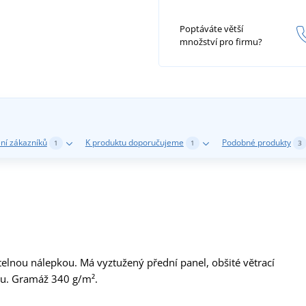
Poptáváte větší
množství pro firmu?
ní zákazníků
K produktu doporučujeme
Podobné produkty
1
1
3
elnou nálepkou. Má vyztužený přední panel, obšité větrací
ylu. Gramáž 340 g/m².