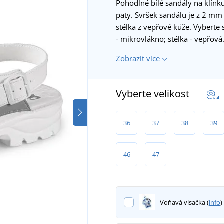
Pohodlné bílé sandály na klín
paty. Svršek sandálu je z 2 m
stélka z vepřové kůže. Vyberte s
- mikrovlákno; stélka - vepřov
Zobrazit více
Vyberte velikost
36
37
38
39
46
47
Voňavá visačka (
info
)