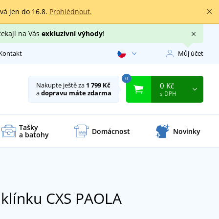
rvá jen do 16.8.
Prohlédnout.
čekají na Vás
exkluzivní výhody
!
Kontakt
Můj účet
0
0 Kč
Nakupte ještě za
1 799 Kč
a
dopravu máte zdarma
s DPH
Tašky
Domácnost
Novinky
a batohy
a klínku CXS PAOLA