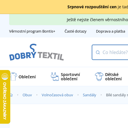
Srpnové rozpouštění cen
je tad
Ještě nejste členem věrnostní
Věrnostní program Bontis+
Časté dotazy
Doprava a platba
Sportovní
Dětské
Oblečení
oblečení
oblečení
Obuv
Volnočasová obuv
Sandály
Bílé sandály