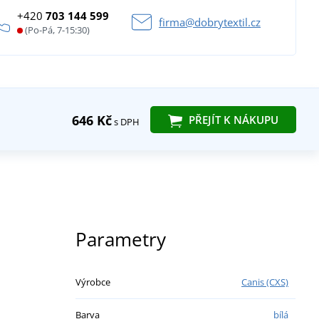
+420
703 144 599
firma@dobrytextil.cz
(Po-Pá, 7-15:30)
646 Kč
PŘEJÍT K NÁKUPU
s DPH
Parametry
Výrobce
Canis (CXS)
Barva
bílá