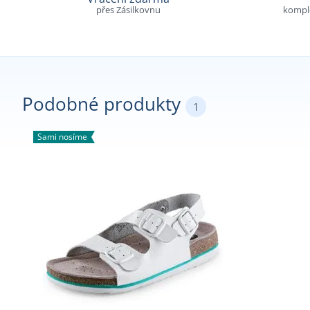
přes Zásilkovnu
komple
Podobné produkty
1
Sami nosíme