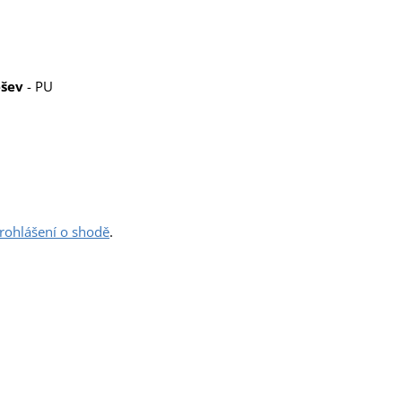
šev
- PU
prohlášení o shodě
.