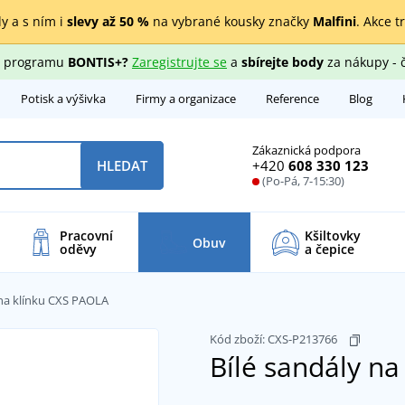
y a s ním i
slevy až 50 %
na vybrané kousky značky
Malfini
. Akce t
ho programu
BONTIS+?
Zaregistrujte se
a
sbírejte body
za nákupy - 
Potisk a výšivka
Firmy a organizace
Reference
Blog
Zákaznická podpora
+420
608 330 123
HLEDAT
(Po-Pá, 7-15:30)
Pracovní
Kšiltovky
Obuv
oděvy
a čepice
 na klínku CXS PAOLA
Kód zboží:
CXS-P213766
Bílé sandály n