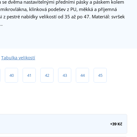
ku se dvěma nastavitelnými předními pásky a páskem kolem
m mikrovlákna, klínková podešev z PU, měkká a příjemná
i z pestré nabídky velikostí od 35 až po 47. Materiál: svršek
á…
Tabulka velikostí
40
41
42
43
44
45
+39 Kč