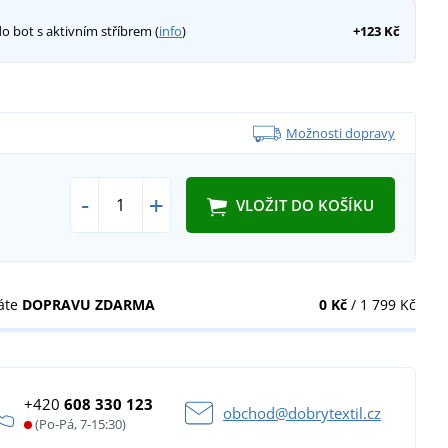
do bot s aktivním stříbrem (
info
)
+123 Kč
Možnosti dopravy
-
+
VLOŽIT DO KOŠÍKU
áte
DOPRAVU ZDARMA
0 Kč
/ 1 799 Kč
+420
608 330 123
obchod@dobrytextil.cz
(Po-Pá, 7-15:30)