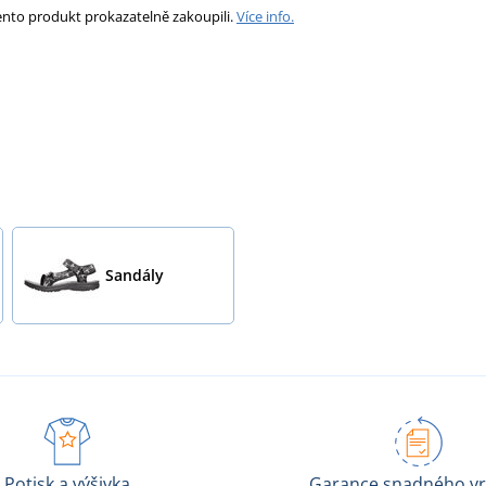
ento produkt prokazatelně zakoupili.
Více info.
Sandály
Potisk a výšivka
Garance snadného vr