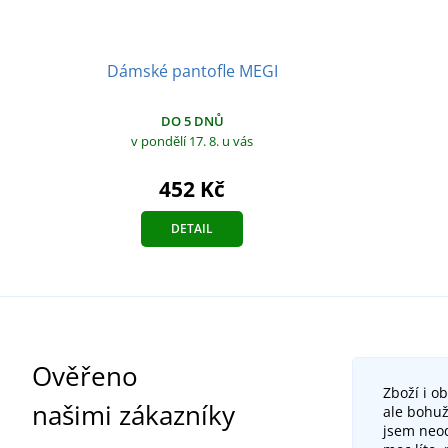
Dámské pantofle MEGI
DO 5 DNŮ
v pondělí 17. 8.
u vás
452 Kč
DETAIL
Ověřeno
Zboží i o
našimi zákazníky
ale bohuž
jsem neod