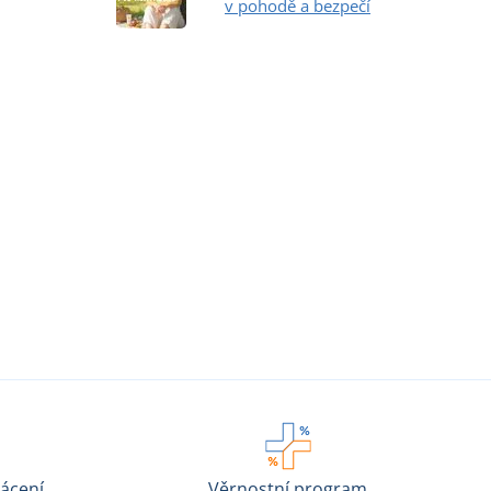
v pohodě a bezpečí
ácení
Věrnostní program