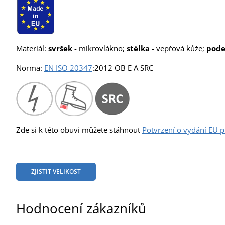
Materiál:
svršek
- mikrovlákno;
stélka
- vepřová kůže;
pode
Norma:
EN ISO 20347
:2012 OB E A SRC
Zde si k této obuvi můžete stáhnout
Potvrzení o vydání EU 
ZJISTIT VELIKOST
Hodnocení zákazníků