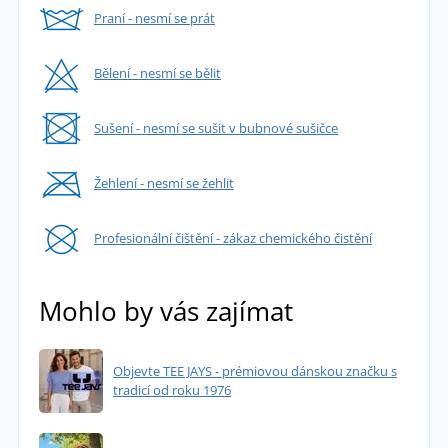
Praní - nesmí se prát
Bělení - nesmí se bělit
Sušení - nesmí se sušit v bubnové sušičce
Žehlení - nesmí se žehlit
Profesionální čištění - zákaz chemického čistění
Mohlo by vás zajímat
Objevte TEE JAYS - prémiovou dánskou značku s
tradicí od roku 1976