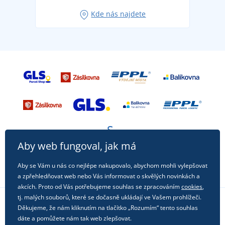
Oblíbené tričko City v hlavní roli: outfity pro každou
Kde nás najdete
příležitost!
Aby web fungoval, jak má
Aby se Vám u nás co nejlépe nakupovalo, abychom mohli vylepšovat
a zpřehledňovat web nebo Vás informovat o skvělých novinkách a
akcích. Proto od Vás potřebujeme souhlas se zpracováním
cookies
,
tj. malých souborů, které se dočasně ukládají ve Vašem prohlížeči.
Děkujeme, že nám kliknutím na tlačítko „Rozumím“ tento souhlas
Sledujte nás na sociálních sítích
dáte a pomůžete nám tak web zlepšovat.