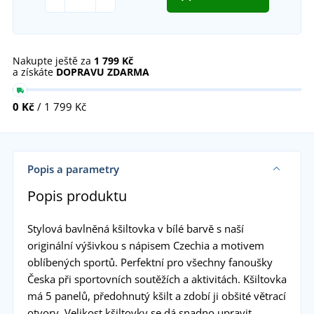
Nakupte ještě za
1 799 Kč
a získáte
DOPRAVU ZDARMA
0 Kč
/ 1 799 Kč
Popis a parametry
Popis produktu
Stylová bavlněná kšiltovka v bílé barvě s naší
originální výšivkou s nápisem Czechia a motivem
oblíbených sportů. Perfektní pro všechny fanoušky
Česka při sportovních soutěžích a aktivitách. Kšiltovka
má 5 panelů, předohnutý kšilt a zdobí ji obšité větrací
otvory. Velikost kšiltovky se dá snadno upravit