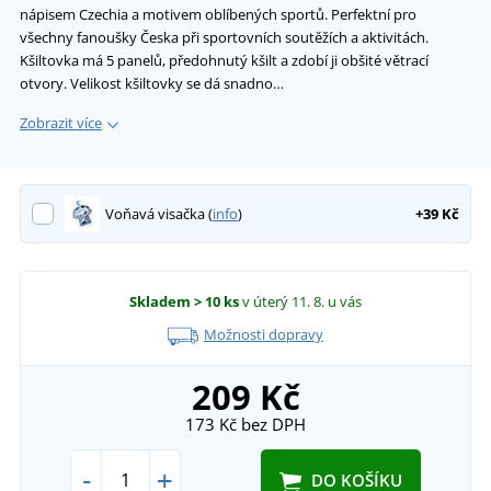
nápisem Czechia a motivem oblíbených sportů. Perfektní pro
všechny fanoušky Česka při sportovních soutěžích a aktivitách.
Kšiltovka má 5 panelů, předohnutý kšilt a zdobí ji obšité větrací
otvory. Velikost kšiltovky se dá snadno…
Zobrazit více
Voňavá visačka (
info
)
+39 Kč
Skladem
> 10 ks
v úterý 11. 8.
u vás
Možnosti dopravy
209 Kč
173 Kč
bez DPH
-
+
DO KOŠÍKU