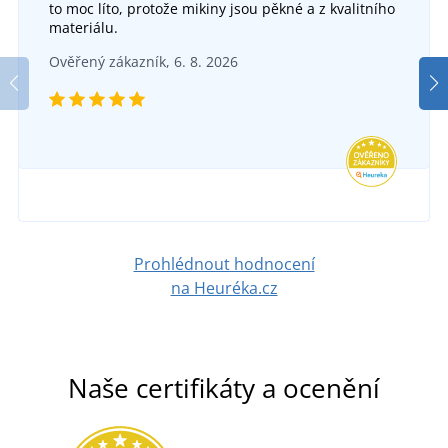
to moc líto, protože mikiny jsou pěkné a z kvalitního
materiálu.
Kšiltovka Fotbalista
Ověřený zákazník, 6. 8. 2026
SKLADEM
v úterý 11. 8.
u vás
199 Kč
DETAIL
Prohlédnout hodnocení
na Heuréka.cz
Naše certifikáty a ocenění