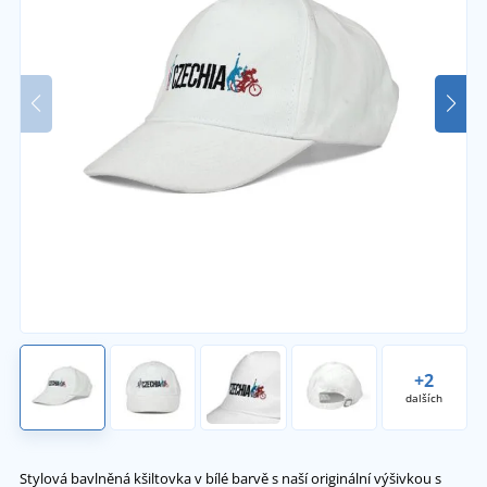
+2
dalších
Stylová bavlněná kšiltovka v bílé barvě s naší originální výšivkou s