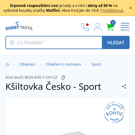
Srpnové rozpouštění cen
je tady a s ním i
slevy až 50 %
na
vybrané kousky značky
Malfini
. Akce trvá jen do 16.8.
Prohlédnout.
0
MENU
HLEDAT
Oblečení
Oblečení s motivem
Sport
Kód zboží:
BON-KSILT-OH-CZ
Kšiltovka Česko - Sport