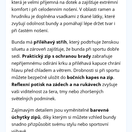
která je velmi příjemná na dotek a zajišťuje extrémní
komfort i při celodenním nošení. V oblasti ramen a
hrudníku je doplněna vsadkami z tkané látky, které
zvyšují odolnost bundy a pomáhají lépe držet tvar i
při častém nošení.
Bunda má
přiléhavý střih
, který podtrhuje ženskou
siluetu a zároveň zajišťuje, že bunda při sportu dobře
sedí.
Praktický zip s ochranou brady
zabraňuje
nepříjemnému odírání krku a přiléhavá kapuce chrání
hlavu před chladem a větrem. Drobnosti si při sportu
můžete bezpečně uložit do
bočních kapes na zip
.
Reflexní potisk na zádech a na rukávech
zvyšuje
vaši viditelnost za šera, tmy nebo zhoršených
světelných podmínek.
Zajímavým detailem jsou vyměnitelné
barevné
úchytky zipů
, díky kterým si můžete vzhled bundy
snadno přizpůsobit svému stylu nebo sportovní
výbavě.