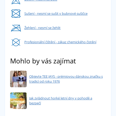
Sušení - nesmí se sušit v bubnové sušičce
Žehlení - nesmí se žehlit
Profesionální čištění - zákaz chemického čistění
Mohlo by vás zajímat
Objevte TEE JAYS - prémiovou dánskou značku s
tradicí od roku 1976
Jak zvládnout horké letní dny v pohodě a
bezpečí