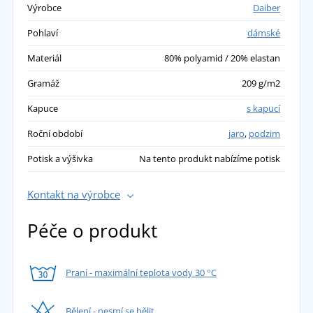
Výrobce
Daiber
Pohlaví
dámské
Materiál
80% polyamid / 20% elastan
Gramáž
209 g/m2
Kapuce
s kapucí
Roční období
jaro
,
podzim
Potisk a výšivka
Na tento produkt nabízíme potisk
Kontakt na výrobce
Péče o produkt
Praní - maximální teplota vody 30 °C
Bělení - nesmí se bělit