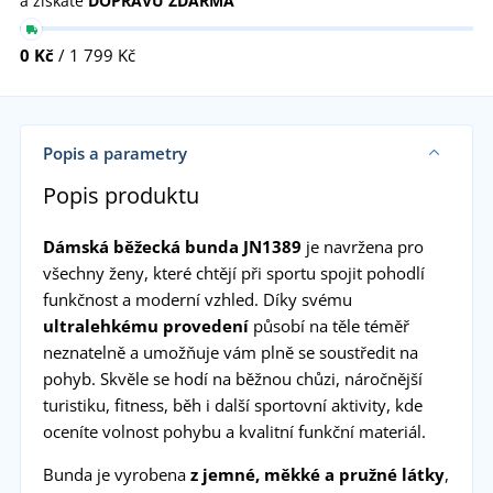
a získáte
DOPRAVU ZDARMA
0 Kč
/ 1 799 Kč
Popis a parametry
Popis produktu
Dámská běžecká bunda JN1389
je navržena pro
všechny ženy, které chtějí při sportu spojit pohodlí
funkčnost a moderní vzhled. Díky svému
ultralehkému provedení
působí na těle téměř
neznatelně a umožňuje vám plně se soustředit na
pohyb. Skvěle se hodí na běžnou chůzi, náročnější
turistiku, fitness, běh i další sportovní aktivity, kde
oceníte volnost pohybu a kvalitní funkční materiál.
Bunda je vyrobena
z jemné, měkké a pružné látky
,