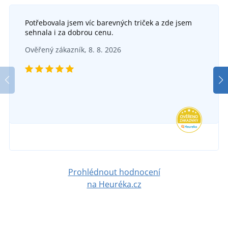
Potřebovala jsem víc barevných triček a zde jsem
sehnala i za dobrou cenu.
Dámské běžecké kalhoty JN1397
Ověřený zákazník, 8. 8. 2026
Lehká pánská sportovní bunda JN534
DO 6 DNŮ
v úterý 18. 8.
u vás
DO 6 DNŮ
969 Kč
v úterý 18. 8.
u vás
DETAIL
909 Kč
DETAIL
Prohlédnout hodnocení
na Heuréka.cz