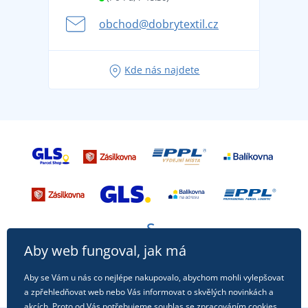
Kariéra
se na dovolenou bez starostí
obchod@dobrytextil.cz
Tipy na svěží outfity pro pohodové léto
Oblíbené tričko City v hlavní roli: outfity pro každou
Kde nás najdete
příležitost!
Aby web fungoval, jak má
Aby se Vám u nás co nejlépe nakupovalo, abychom mohli vylepšovat
a zpřehledňovat web nebo Vás informovat o skvělých novinkách a
akcích. Proto od Vás potřebujeme souhlas se zpracováním
cookies
,