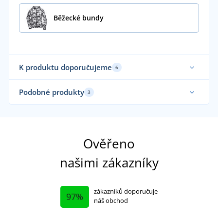
Běžecké bundy
K produktu doporučujeme
6
Elastické
Fu
Podobné produkty
3
Udržitelnost
Udr
Funkční
Fu
Ověřeno
našimi zákazníky
zákazníků doporučuje
97%
náš obchod