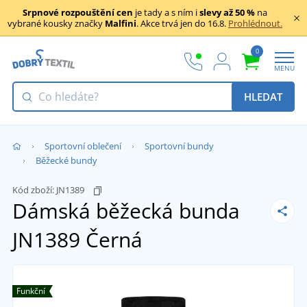
Srpnové rozpouštění cen
je tady a s ním i
slevy až 50 %
na
vybrané kousky značky
Malfini
. Akce trvá jen do 16.8.
Prohlédnout.
0
MENU
HLEDAT
Sportovní oblečení
Sportovní bundy
Běžecké bundy
Kód zboží:
JN1389
Dámská běžecká bunda
JN1389
Černá
Funkční