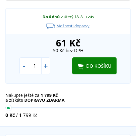
Do 6 dnů
v úterý 18. 8.
u vás
Možnosti dopravy
61 Kč
50 Kč
bez DPH
-
+
DO KOŠÍKU
Nakupte ještě za
1 799 Kč
a získáte
DOPRAVU ZDARMA
0 Kč
/ 1 799 Kč