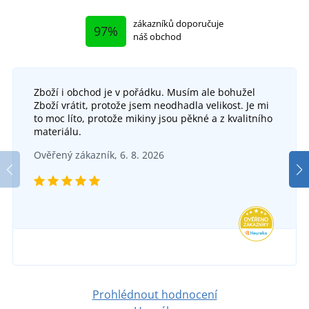
zákazníků doporučuje
97%
náš obchod
Zboží i obchod je v pořádku. Musím ale bohužel
+12
Zboží vrátit, protože jsem neodhadla velikost. Je mi
Sportovní potítko MB043
to moc líto, protože mikiny jsou pěkné a z kvalitního
+23
materiálu.
Multifunkční šátek MB6503
DO 6 DNŮ
Ověřený zákazník, 6. 8. 2026
v úterý 18. 8.
u vás
DO 6 DNŮ
45 Kč
v úterý 18. 8.
u vás
DETAIL
49 Kč
DETAIL
Prohlédnout hodnocení