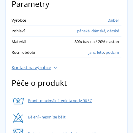
Parametry
Jiří Baran
Výrobce
Daiber
Pohlaví
pánské
,
dámské
,
dětské
Perfektní čelenka pro sport, pevná prodišná a
barvy jsou jak na obrázku a cena je
Materiál
80% bavlna / 20% elastan
bezkonkurenční, vřele doporučuji!
Roční období
jaro
,
léto
,
podzim
přidáno 27.04.2023
Kontakt na výrobce
Péče o produkt
Praní - maximální teplota vody 30 °C
Bělení - nesmí se bělit