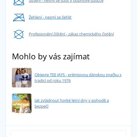
Sušení - nesmí se sušit v bubnové sušičce
Žehlení - nesmí se žehlit
Profesionální čištění - zákaz chemického čistění
Mohlo by vás zajímat
Objevte TEE JAYS - prémiovou dánskou značku s
tradicí od roku 1976
Jak zvládnout horké letní dny v pohodě a
bezpečí