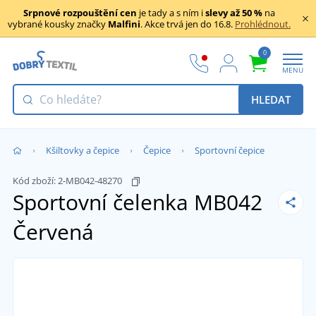
Srpnové rozpouštění cen
je tady a s ním i
slevy až 50 %
na
vybrané kousky značky
Malfini
. Akce trvá jen do 16.8.
Prohlédnout.
0
MENU
HLEDAT
Kšiltovky a čepice
Čepice
Sportovní čepice
Kód zboží:
2-MB042-48270
Sportovní čelenka MB042
Červená