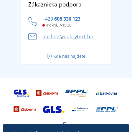
DobrýTextil pro firmy a organizace
Zákaznická podpora
Potisk a výšivka
tradicí od roku 1976
Blog
Zásady ochrany osobních údajů
Jak zvládnout horké letní dny v pohodě a bezpečí
+420
608 330 123
Affiliate
Věrnostní program BONTIS +
Letní dobrodružství začíná balením aneb připravte
(Po-Pá, 7-15:30)
Kariéra
se na dovolenou bez starostí
obchod@dobrytextil.cz
Tipy na svěží outfity pro pohodové léto
Oblíbené tričko City v hlavní roli: outfity pro každou
Kde nás najdete
příležitost!