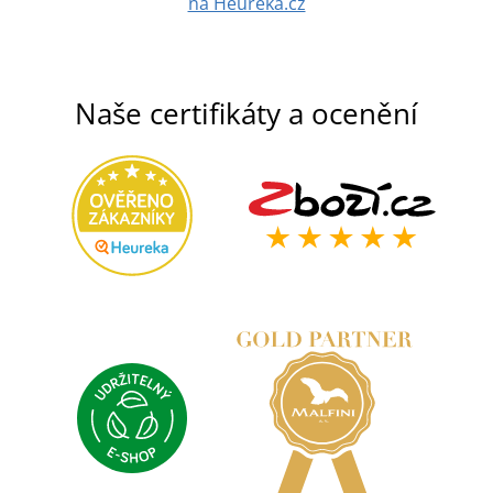
na Heuréka.cz
Naše certifikáty a ocenění