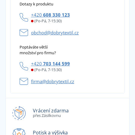
Dotazy k produktu
+420
608 330 123
(Po-Pá, 7-15:30)
obchod@dobrytextil.cz
Poptáváte větší
množství pro firmu?
+420
703 144 599
(Po-Pá, 7-15:30)
firma@dobrytextil.cz
Vrácení zdarma
přes Zásilkovnu
Potisk a výšivka