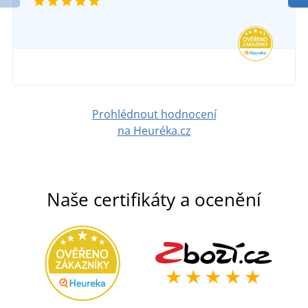
217 Kč
-25%
SKLADEM
163 Kč
v úterý 11. 8.
u vás
335 Kč
-30%
DETAIL
235 Kč
DETAIL
Prohlédnout hodnocení
na Heuréka.cz
Naše certifikáty a ocenění