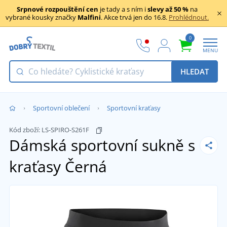
Srpnové rozpouštění cen
je tady a s ním i
slevy až 50 %
na
vybrané kousky značky
Malfini
. Akce trvá jen do 16.8.
Prohlédnout.
0
MENU
HLEDAT
Sportovní oblečení
Sportovní kraťasy
Kód zboží:
LS-SPIRO-S261F
Dámská sportovní sukně s
kraťasy
Černá