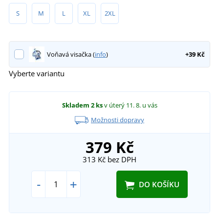
S
M
L
XL
2XL
Voňavá visačka (
info
)
+39 Kč
Vyberte variantu
Skladem
2 ks
v úterý 11. 8.
u vás
Možnosti dopravy
379 Kč
313 Kč
bez DPH
-
+
DO KOŠÍKU