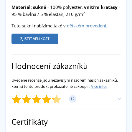
Materiál
:
sukně
- 100% polyester,
vnitřní kraťasy
-
2
95 % bavlna / 5 % elastan; 210 g/m
Tuto sukni nabízíme také v
dětském provedení
.
ZJISTIT VELIKOST
Hodnocení zákazníků
Uvedené recenze jsou nezávislým názorem našich zákazníků,
kteří si tento produkt prokazatelně zakoupili.
Více info.
12
PŘIDAT VLASTNÍ HODNOCENÍ
Certifikáty