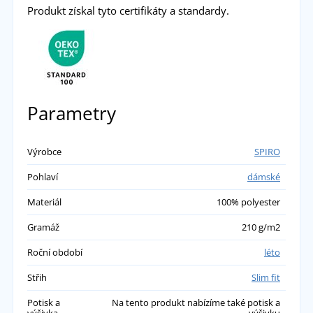
Eva
Produkt získal tyto certifikáty a standardy.
Pohodlná, super .
Velikost podle tabulky sedí .
přidáno 17.06.2022
Parametry
Výrobce
SPIRO
Pohlaví
dámské
Materiál
100% polyester
Gramáž
210 g/m2
Roční období
léto
Střih
Slim fit
Potisk a
Na tento produkt nabízíme také potisk a
výšivka
výšivku