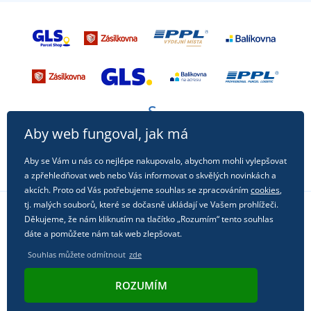
Aby web fungoval, jak má
Aby se Vám u nás co nejlépe nakupovalo, abychom mohli vylepšovat
a zpřehledňovat web nebo Vás informovat o skvělých novinkách a
akcích. Proto od Vás potřebujeme souhlas se zpracováním
cookies
,
tj. malých souborů, které se dočasně ukládají ve Vašem prohlížeči.
Děkujeme, že nám kliknutím na tlačítko „Rozumím“ tento souhlas
Sledujte nás na sociálních sítích
dáte a pomůžete nám tak web zlepšovat.
Souhlas můžete odmítnout
zde
ROZUMÍM
© 2011 - 2026, Dual Trade s.r.o. | Technicky zajišťuje
Simplia.cz
.