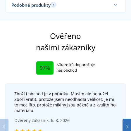
Podobné produkty
4
Udr
Fu
Ověřeno
našimi zákazníky
zákazníků doporučuje
97%
náš obchod
Zboží i obchod je v pořádku. Musím ale bohužel
Zboží vrátit, protože jsem neodhadla velikost. Je mi
Dámské námořnické tričko Sailor
to moc líto, protože mikiny jsou pěkné a z kvalitního
+1
materiálu.
Dámská sukně Two in one
SKLADEM
Ověřený zákazník, 6. 8. 2026
v úterý 11. 8.
u vás