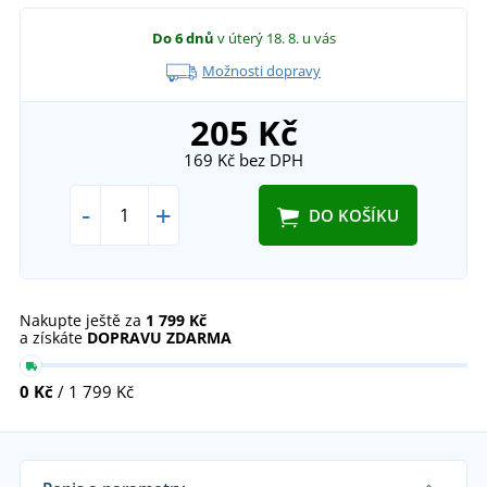
Do 6 dnů
v úterý 18. 8.
u vás
Možnosti dopravy
205 Kč
169 Kč
bez DPH
-
+
DO KOŠÍKU
Nakupte ještě za
1 799 Kč
a získáte
DOPRAVU ZDARMA
0 Kč
/ 1 799 Kč