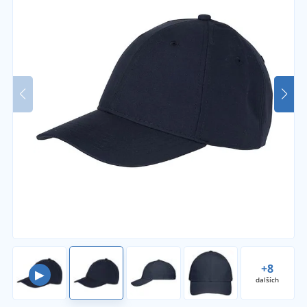
+8
▶
dalších