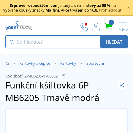
Srpnové rozpouštění cen
je tady a s ním i
slevy až 50 %
na
vybrané kousky značky
Malfini
. Akce trvá jen do 16.8.
Prohlédnout.
0
MENU
HLEDAT
Kšiltovky a čepice
Kšiltovky
Sportovní
Kód zboží:
2-MB6205-1768032
Funkční kšiltovka 6P
MB6205
Tmavě modrá