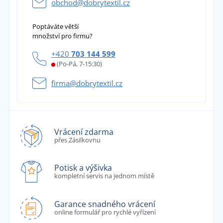
obchod@dobrytextil.cz
Poptáváte větší
množství pro firmu?
+420
703 144 599
(Po-Pá, 7-15:30)
firma@dobrytextil.cz
Vrácení zdarma
přes Zásilkovnu
Potisk a výšivka
kompletní servis na jednom místě
Garance snadného vrácení
online formulář pro rychlé vyřízení