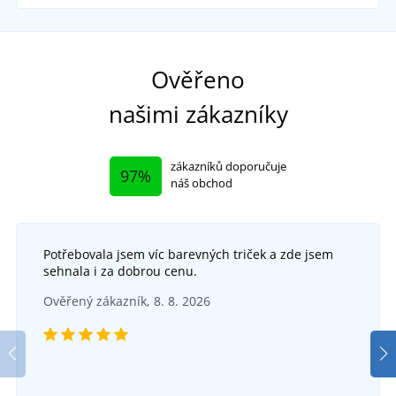
Funkční
Sa
Ověřeno
našimi zákazníky
zákazníků doporučuje
97%
náš obchod
Potřebovala jsem víc barevných triček a zde jsem
sehnala i za dobrou cenu.
+1
Ověřený zákazník, 8. 8. 2026
Lehká sportovní kšiltovka
SKLADEM
v úterý 11. 8.
u vás