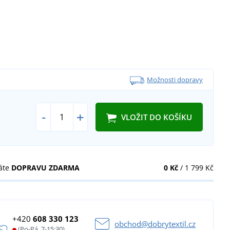
Možnosti dopravy
-
+
VLOŽIT DO KOŠÍKU
áte
DOPRAVU ZDARMA
0 Kč
/ 1 799 Kč
+420
608 330 123
obchod@dobrytextil.cz
(Po-Pá, 7-15:30)