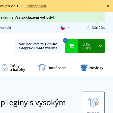
rvá jen do 16.8.
Prohlédnout.
čekají na Vás
exkluzivní výhody
!
Kontakt
Můj účet
0
0 Kč
Nakupte ještě za
1 799 Kč
a
dopravu máte zdarma
s DPH
Tašky
Domácnost
Novinky
a batohy
 legíny s vysokým