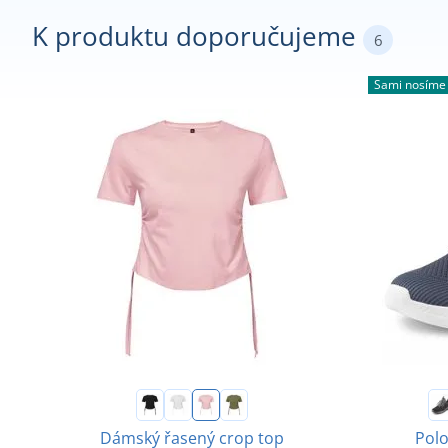
K produktu doporučujeme
6
Sami nosíme
Dámský řasený crop top
Pol