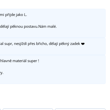
mi přijde jako L.
dělají pěknou postavu.Nám malé.
al supr, nesjíždí přes břicho, dělají pěkný zadek ❤️
hlavně materiál super !
y.