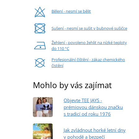
Bělení - nesmí se bělit
Sušení - nesmí se sušit v bubnové sušičce
Žehlení - povoleno žehlit na nízké teploty
do 110 °C
Profesionální čištění - zákaz chemického
čistění
Mohlo by vás zajímat
Objevte TEE JAYS -
prémiovou dánskou značku
s tradicí od roku 1976
Jak zvládnout horké letní dny
v pohodě a bezpečí