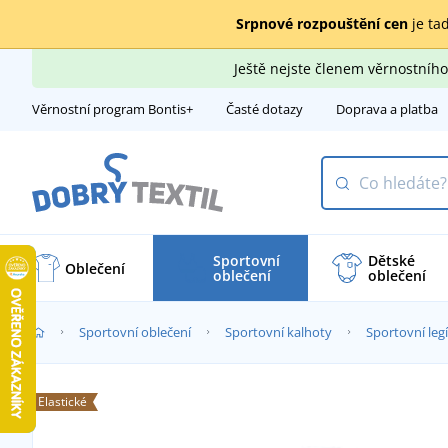
Srpnové rozpouštění cen
je tad
Ještě nejste členem věrnostní
Věrnostní program Bontis+
Časté dotazy
Doprava a platba
Sportovní
Dětské
Oblečení
oblečení
oblečení
Sportovní oblečení
Sportovní kalhoty
Sportovní leg
Elastické