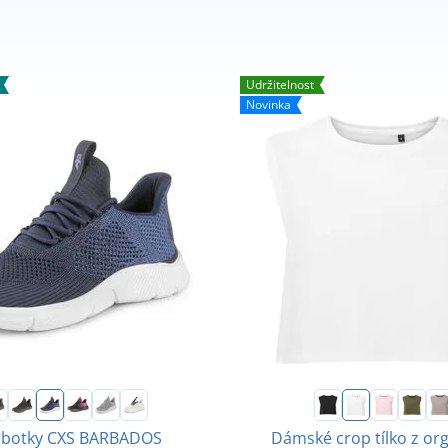
Udržitelnost
Novinka
obotky CXS BARBADOS
Dámské crop tílko z or