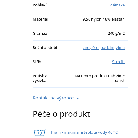
Pohlaví
dámské
Materiál
92% nylon / 8% elastan
Gramáž
240 g/m2
Roční období
jaro
,
léto
,
podzim
,
zima
Střih
Slim fit
Potisk a
Na tento produkt nabízíme
výšivka
potisk
Kontakt na výrobce
Péče o produkt
Praní - maximální teplota vody 40 °C