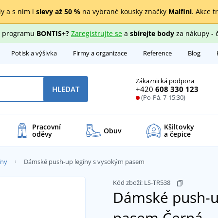
y a s ním i
slevy až 50 %
na vybrané kousky značky
Malfini
. Akce t
ho programu
BONTIS+?
Zaregistrujte se
a
sbírejte body
za nákupy - 
Potisk a výšivka
Firmy a organizace
Reference
Blog
Zákaznická podpora
+420
608 330 123
HLEDAT
(Po-Pá, 7-15:30)
Pracovní
Kšiltovky
Obuv
oděvy
a čepice
íny
Dámské push-up legíny s vysokým pasem
Kód zboží:
LS-TR538
Dámské push-up
pasem
Černá