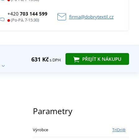
+420
703 144 599
firma@dobrytextil.cz
(Po-Pá, 7-15:30)
631 Kč
PŘEJÍT K NÁKUPU
s DPH
Parametry
Výrobce
TriDri®