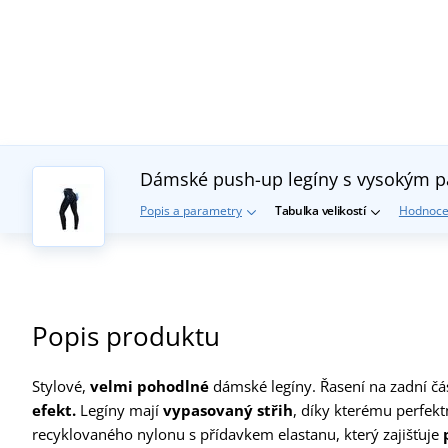
Dámské push-up legíny s vysokým
Popis a parametry
Tabulka velikostí
Hodnoce
Popis produktu
Stylové,
velmi pohodlné
dámské legíny. Řasení na zadní čá
efekt.
Legíny mají
vypasovaný střih
, díky kterému perfekt
recyklovaného nylonu s přídavkem elastanu, který zajišťuje