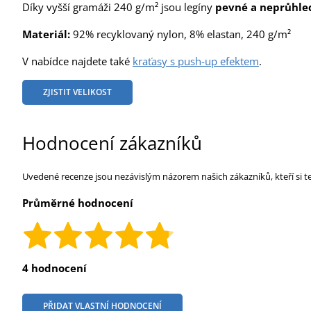
Díky vyšší gramáži 240 g/m² jsou legíny
pevné a neprůhle
Materiál:
92% recyklovaný nylon, 8% elastan, 240 g/m²
V nabídce najdete také
kraťasy s push-up efektem
.
ZJISTIT VELIKOST
Hodnocení zákazníků
Uvedené recenze jsou nezávislým názorem našich zákazníků, kteří si t
Průměrné hodnocení
4 hodnocení
PŘIDAT VLASTNÍ HODNOCENÍ