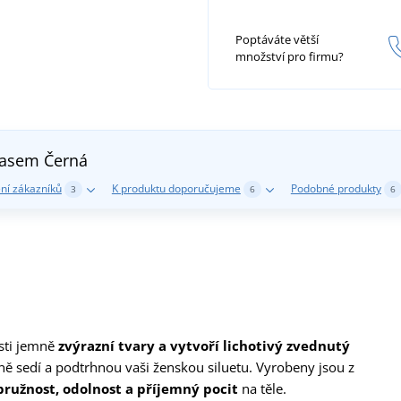
Poptáváte větší
množství pro firmu?
 pasem
Černá
ní zákazníků
K produktu doporučujeme
Podobné produkty
3
6
6
sti jemně
zvýrazní tvary a vytvoří lichotivý zvednutý
ně sedí a podtrhnou vaši ženskou siluetu. Vyrobeny jsou z
pružnost, odolnost a příjemný pocit
na těle.