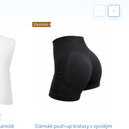
Elastické
A
E
Dámské push-up kraťasy s vysokým
ganické