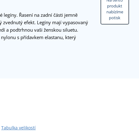
Na tento
produkt
nabízíme
 legíny. Řasení na zadní části jemně
potisk
ivý zvednutý efekt. Legíny mají vypasovaný
edí a podtrhnou vaši ženskou siluetu.
 nylonu s přídavkem elastanu, který
Tabulka velikostí