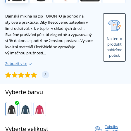
Dámská mikina na zip TORONTO je pohodlná,
stylová a praktická. Díky fleecovému zateplení v
límci udrží váš krk v teple i v chladných dnech.
Sladěné prošívání působí elegantně a vypasovaný
Na tento
střih dokonale podtrhne ženskou postavu. Vysoce
produkt
kvalitní materiál FlexiShield se vyznačuje
nabízíme
výjimečnou pružností…
potisk
Zobrazit více
8
Vyberte barvu
Tabulka
Vyberte velikost
velikostí