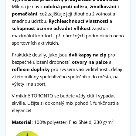
Mikina je navíc
odolná proti oděru, žmolkování i
pomačkání
, což zajišťuje její dlouhou životnost a
snadnou údržbu.
Rychleschnoucí vlastnosti
a
s
chopnost účinně odvádět vlhkost
zajišťují
maximální komfort i při náročných podmínkách nebo
sportovních aktivitách.
Praktické detaily, jako jsou
dvě kapsy na zip
pro
bezpečné uložení drobností,
otvory na palce
a
reflexní doplňky
pro zvýšení vaší viditelnosti, dělají
z této mikiny spolehlivého společníka do města, na
výlety i na sport.
V mikině TORONTO se budete vždy cítit i vypadat
skvěle. Užijte si dokonalý mix pohodlí, funkčnosti a
elegance!
2
Materiál
: 100% polyester, FlexiShield; 230 g/m