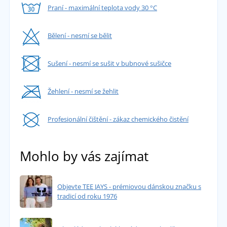
Praní - maximální teplota vody 30 °C
Bělení - nesmí se bělit
Sušení - nesmí se sušit v bubnové sušičce
Žehlení - nesmí se žehlit
Profesionální čištění - zákaz chemického čistění
Mohlo by vás zajímat
Objevte TEE JAYS - prémiovou dánskou značku s
tradicí od roku 1976