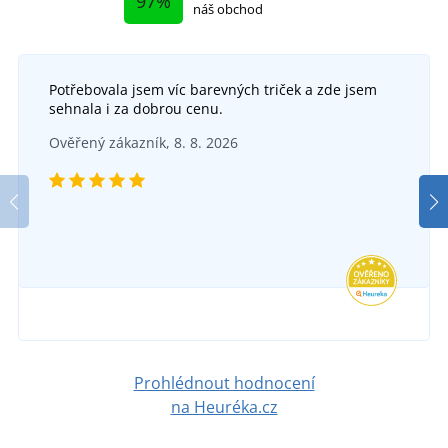
97%
náš obchod
Potřebovala jsem víc barevných triček a zde jsem
+3
sehnala i za dobrou cenu.
Pánská mikina na zip TORONTO
+1
Ověřený zákazník, 8. 8. 2026
Dámská sportovní mikina Direct
Dáms
SKLADEM
v úterý 11. 8.
u vás
SKLADEM
598 Kč
v úterý 11. 8.
u vás
DETAIL
688 Kč
DETAIL
Prohlédnout hodnocení
na Heuréka.cz