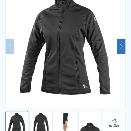
+3
dalších