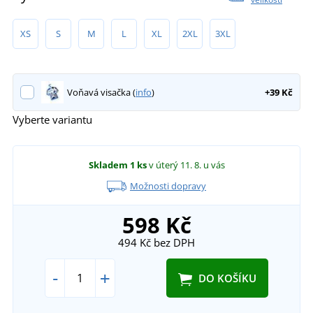
XS
S
M
L
XL
2XL
3XL
Voňavá visačka (
info
)
+39 Kč
Vyberte variantu
Skladem
1 ks
v úterý 11. 8.
u vás
Možnosti dopravy
598 Kč
494 Kč
bez DPH
-
+
DO KOŠÍKU