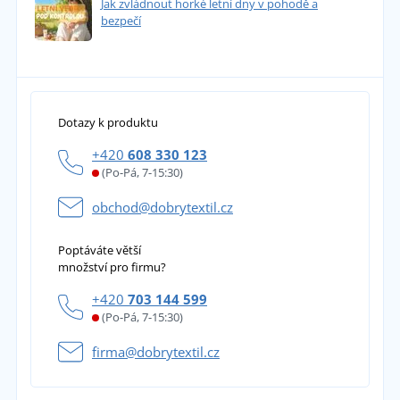
Jak zvládnout horké letní dny v pohodě a
bezpečí
Dotazy k produktu
+420
608 330 123
(Po-Pá, 7-15:30)
obchod@dobrytextil.cz
Poptáváte větší
množství pro firmu?
+420
703 144 599
(Po-Pá, 7-15:30)
firma@dobrytextil.cz