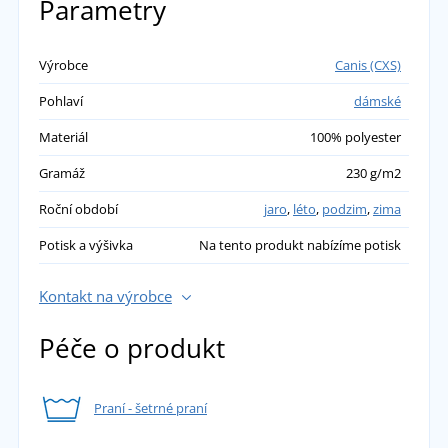
Parametry
Marie
Výrobce
Canis (CXS)
Pohlaví
dámské
Pěkná teplá mikina, velikost sedí. Materiál
příjemný na tělo.
Materiál
100% polyester
přidáno 06.04.2024
Gramáž
230 g/m2
Eva
Roční období
jaro
,
léto
,
podzim
,
zima
Potisk a výšivka
Na tento produkt nabízíme potisk
Mikina dobře sedí a je pohodlná. Spokojenost.
přidáno 13.09.2021
Kontakt na výrobce
Péče o produkt
Praní - šetrné praní