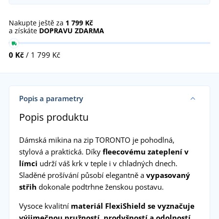
Nakupte ještě za
1 799 Kč
a získáte
DOPRAVU ZDARMA
0 Kč
/ 1 799 Kč
Popis a parametry
Popis produktu
Dámská mikina na zip TORONTO je pohodlná,
stylová a praktická. Díky
fleecovému zateplení v
límci
udrží váš krk v teple i v chladných dnech.
Sladěné prošívání působí elegantně a
vypasovaný
střih
dokonale podtrhne ženskou postavu.
Vysoce kvalitní
materiál FlexiShield se vyznačuje
výjimečnou pružností, prodyšností a odolností
.