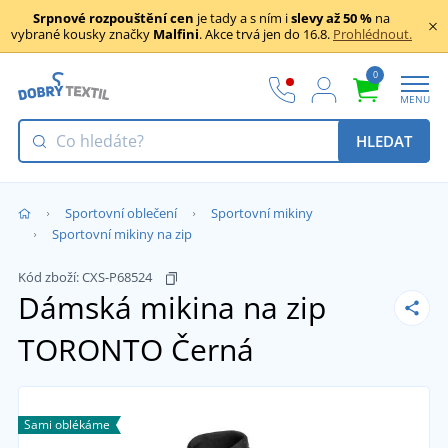
Srpnové rozpouštění cen
je tady a s ním i
slevy až 50 %
na
vybrané kousky značky
Malfini
. Akce trvá jen do 16.8.
Prohlédnout.
0
MENU
HLEDAT
Sportovní oblečení
Sportovní mikiny
Sportovní mikiny na zip
Kód zboží:
CXS-P68524
Dámská mikina na zip
TORONTO
Černá
Sami oblékáme