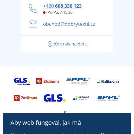
Jak zvládnout horké letní dny v pohodě a bezpečí
+420
608 330 123
Affiliate
Věrnostní program BONTIS +
Letní dobrodružství začíná balením aneb připravte
(Po-Pá, 7-15:30)
Kariéra
se na dovolenou bez starostí
obchod@dobrytextil.cz
Tipy na svěží outfity pro pohodové léto
Oblíbené tričko City v hlavní roli: outfity pro každou
Kde nás najdete
příležitost!
Aby web fungoval, jak má