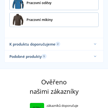
Pracovní oděvy
Pracovní mikiny
K produktu doporučujeme
2
Až do velikosti 6XL
Podobné produkty
5
Sami oblékáme
Elastické
Ela
Funkční
Fu
Sa
Ověřeno
našimi zákazníky
zákazníků doporučuje