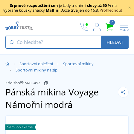
Srpnové rozpouštění cen
je tady a s ním i
slevy až 50 %
na
vybrané kousky značky
Malfini
. Akce trvá jen do 16.8.
Prohlédnout.
0
MENU
HLEDAT
Sportovní oblečení
Sportovní mikiny
Sportovní mikiny na zip
Kód zboží:
MAL-452
Pánská mikina Voyage
Námořní modrá
Sami oblékáme