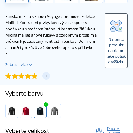
Pánská mikina s kapucí Voyage z prémiové kolekce
Malfini. Kontrastní prvky, kovový zip, kapuce s
podšívkou s možností stáhnutí kontrastní šňůrkou.
Mikina má raglánové rukávy s ozdobným prošitím a
Na tento
průkrčník je začištěný kontrastní páskou. Dolní lem
produkt
a manžety rukávů ze žebrového úpletu s přídavkem
nabízíme
5 …
také potisk
a výšivku
Zobrazit více
1
Vyberte barvu
Tabulka
Vyberte velikost
velikostí