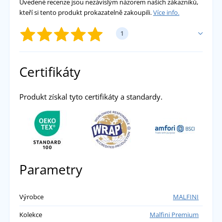
Uvedené recenze jsou nezávislým názorem našich zákazníků,
kteří si tento produkt prokazatelně zakoupili.
Více info.
1
PŘIDAT VLASTNÍ HODNOCENÍ
Certifikáty
Markét
Produkt získal tyto certifikáty a standardy.
Příjemný materiál, barva odpovídá obrázku a
v kombinaci s vlastním potiskem naprosto
boží! Objednání proběhlo bez problémů,
oceňuji rychlost reakce firmy ohledně řešení
Parametry
potisku a brzké dodání zboží. Za mě výborná
zkušenost, doporučuji.
přidáno 08.12.2022
Výrobce
MALFINI
Kolekce
Malfini Premium