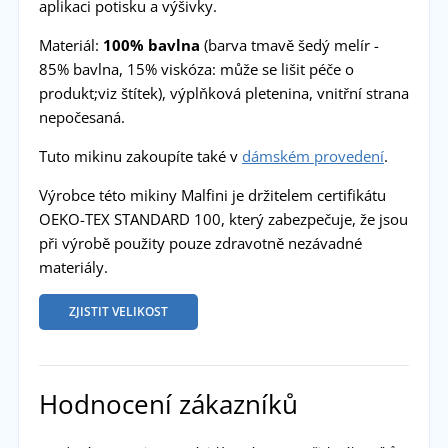
aplikaci potisku a výšivky.
Materiál:
100% bavlna
(barva tmavě šedý melír -
85% bavlna, 15% viskóza: může se lišit péče o
produkt;viz štítek), výplňková pletenina, vnitřní strana
nepočesaná.
Tuto mikinu zakoupíte také v
dámském provedení
.
Výrobce této mikiny Malfini je držitelem certifikátu
OEKO-TEX STANDARD 100, který zabezpečuje, že jsou
při výrobě použity pouze zdravotně nezávadné
materiály.
ZJISTIT VELIKOST
Hodnocení zákazníků