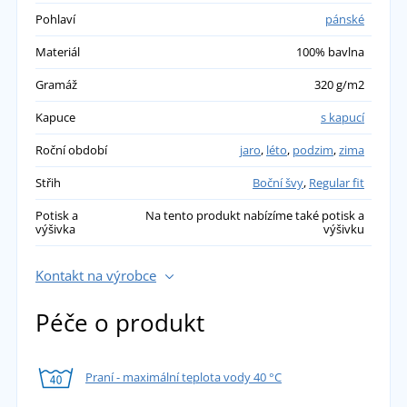
Pohlaví
pánské
Materiál
100% bavlna
Gramáž
320 g/m2
Kapuce
s kapucí
Roční období
jaro
,
léto
,
podzim
,
zima
Střih
Boční švy
,
Regular fit
Potisk a
Na tento produkt nabízíme také potisk a
výšivka
výšivku
Kontakt na výrobce
Péče o produkt
Praní - maximální teplota vody 40 °C