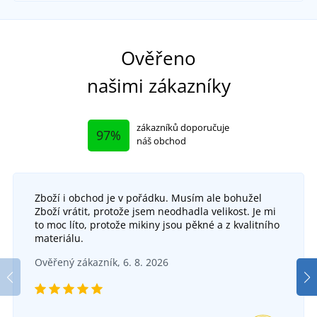
Ověřeno
našimi zákazníky
zákazníků doporučuje
97%
náš obchod
Zboží i obchod je v pořádku. Musím ale bohužel
Zboží vrátit, protože jsem neodhadla velikost. Je mi
Dámská mikina Voyage
Le
to moc líto, protože mikiny jsou pěkné a z kvalitního
+11
materiálu.
Pánská mikina Trendy Zipper
SKLADEM
Ověřený zákazník, 6. 8. 2026
v pondělí 10. 8.
u vás
SKLADEM
787 Kč
v pondělí 10. 8.
u vás