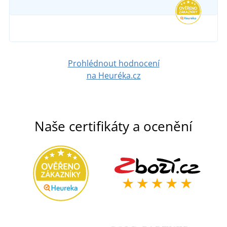
DETAIL
680 Kč
DETAIL
Prohlédnout hodnocení
na Heuréka.cz
Naše certifikáty a ocenění