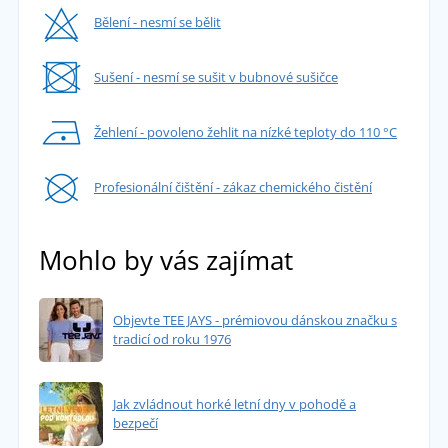
Bělení - nesmí se bělit
Sušení - nesmí se sušit v bubnové sušičce
Žehlení - povoleno žehlit na nízké teploty do 110 °C
Profesionální čištění - zákaz chemického čistění
Mohlo by vás zajímat
Objevte TEE JAYS - prémiovou dánskou značku s
tradicí od roku 1976
Jak zvládnout horké letní dny v pohodě a
bezpečí