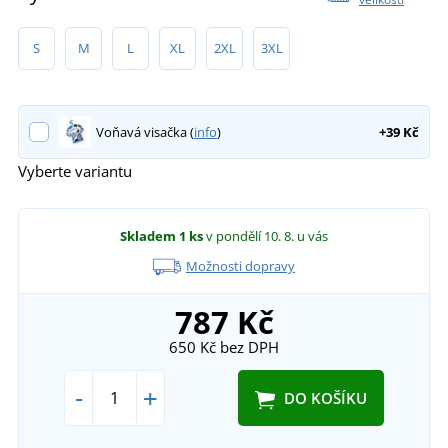
S
M
L
XL
2XL
3XL
Voňavá visačka (
info
)
+39 Kč
Vyberte variantu
Skladem
1 ks
v pondělí 10. 8.
u vás
Možnosti dopravy
787 Kč
650 Kč
bez DPH
-
+
DO KOŠÍKU