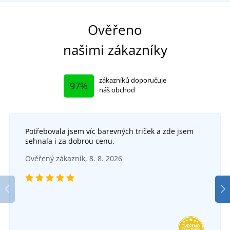
Sa
Ověřeno
našimi zákazníky
zákazníků doporučuje
97%
náš obchod
Potřebovala jsem víc barevných triček a zde jsem
sehnala i za dobrou cenu.
+4
Ověřený zákazník, 8. 8. 2026
Pánská funkční mikina ARDON Breeffidry
termoactiv
DO 5 DNŮ
v pondělí 17. 8.
u vás