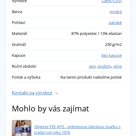
Výrobce
Canis (CXS)
Barva
modrá
Pohlaví
pánské
Materiál
87% polyester / 13% elastan
Gramáž
230 g/m2
Kapuce
bez kapuce
Roční období
jaro
,
podzim
,
zima
Potisk a výšivka
Na tento produkt nabízíme potisk
Kontakt na výrobce
Mohlo by vás zajímat
Objevte TEE JAYS - prémiovou dánskou značku s
tradicí od roku 1976