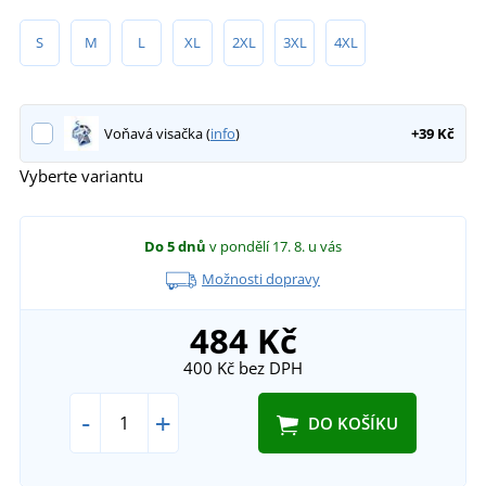
S
M
L
XL
2XL
3XL
4XL
Voňavá visačka (
info
)
+39 Kč
Vyberte variantu
Do 5 dnů
v pondělí 17. 8.
u vás
Možnosti dopravy
484 Kč
400 Kč
bez DPH
-
+
DO KOŠÍKU