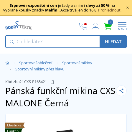
Srpnové rozpouštění cen
je tady a s ním i
slevy až 50 %
na
vybrané kousky značky
Malfini
. Akce trvá jen do 16.8.
Prohlédnout.
0
MENU
HLEDAT
Sportovní oblečení
Sportovní mikiny
Sportovní mikiny přes hlavu
Kód zboží:
CXS-P165421
Pánská funkční mikina CXS
MALONE
Černá
Elastické
Funkční