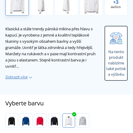
+3
dalších
Klasická a stále trendy pánská mikina přes hlavu s
kapucí. Je vyrobena z jemné a kvalitní teplákové
tkaniny s vysokým obsahem bavlny a vyšší
gramáže. Uvnitř je látka zdrsněná a tedy hřejivější.
Na tento
Manžety na rukávech a v pase mají kontrastní pruh
produkt
a jsou s elastanem. Stejně kontrastní barva je i
nabízíme
uvnitř…
také potisk
a výšivku
Zobrazit více
Vyberte barvu