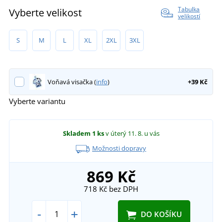
Tabulka
Vyberte velikost
velikostí
S
M
L
XL
2XL
3XL
Voňavá visačka (
info
)
+39 Kč
Vyberte variantu
Skladem
1 ks
v úterý 11. 8.
u vás
Možnosti dopravy
869 Kč
718 Kč
bez DPH
-
+
DO KOŠÍKU