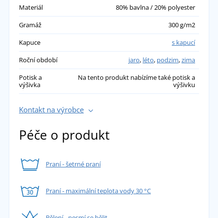
Materiál
80% bavlna / 20% polyester
Gramáž
300 g/m2
Kapuce
s kapucí
Roční období
jaro
,
léto
,
podzim
,
zima
Potisk a
Na tento produkt nabízíme také potisk a
výšivka
výšivku
Kontakt na výrobce
Péče o produkt
Praní - šetrné praní
Praní - maximální teplota vody 30 °C
Bělení - nesmí se bělit