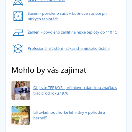
Sušení - povoleno sušit v bubnové sušičce při
nízkých teplotách
Žehlení - povoleno žehlit na nízké teploty do 110 °C
Profesionální čištění - zákaz chemického čistění
Mohlo by vás zajímat
Objevte TEE JAYS - prémiovou dánskou značku s
tradicí od roku 1976
Jak zvládnout horké letní dny v pohodě a
bezpečí