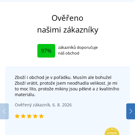
Ověřeno
našimi zákazníky
zákazníků doporučuje
97%
náš obchod
Zboží i obchod je v pořádku. Musím ale bohužel
+2
Zboží vrátit, protože jsem neodhadla velikost. Je mi
Dámská mikina na zip s kapucí Club JN775
Dá
to moc líto, protože mikiny jsou pěkné a z kvalitního
+9
materiálu.
Pánská mikina Moon
DO 6 DNŮ
Ověřený zákazník, 6. 8. 2026
v pondělí 17. 8.
u vás
SKLADEM
1 070 Kč
v úterý 11. 8.
u vás
DETAIL