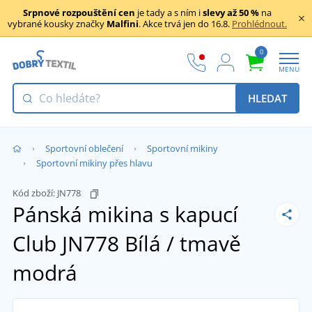
Srpnové rozpouštění cen
je tady a s ním i
slevy až 50 %
na
vybrané kousky značky
Malfini
. Akce trvá jen do 16.8.
Prohlédnout.
0
MENU
HLEDAT
Sportovní oblečení
Sportovní mikiny
Sportovní mikiny přes hlavu
Kód zboží:
JN778
Pánská mikina s kapucí
Club JN778
Bílá / tmavě
modrá