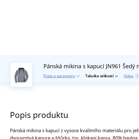
Pánská mikina s kapucí JN961
Šedý 
Popis a parametry
Tabulka velikostí
Videa
1
Popis produktu
Pánská mikina s kapucí z vysoce kvalitního materiálu pro je
dvouvrstvá kapuce a šňůrka, tzv. klokaní kapsa, 80% bavlna