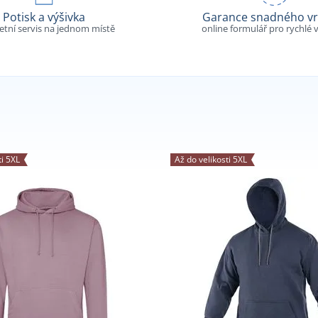
Potisk a výšivka
Garance snadného vr
tní servis na jednom místě
online formulář pro rychlé v
ti 5XL
Až do velikosti 5XL