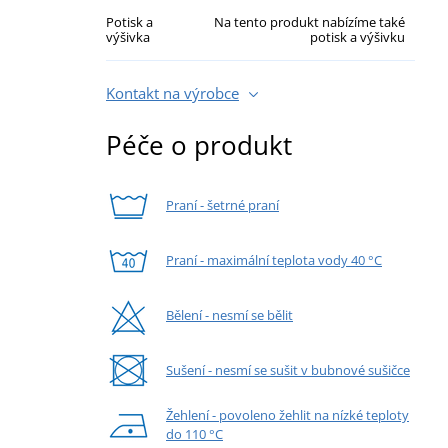
Potisk a
Na tento produkt nabízíme také
výšivka
potisk a výšivku
Kontakt na výrobce
Péče o produkt
Praní - šetrné praní
Praní - maximální teplota vody 40 °C
Bělení - nesmí se bělit
Sušení - nesmí se sušit v bubnové sušičce
Žehlení - povoleno žehlit na nízké teploty
do 110 °C