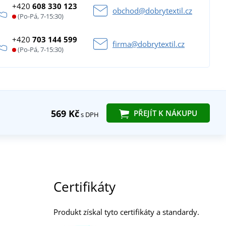
+420
608 330 123
obchod@dobrytextil.cz
(Po-Pá, 7-15:30)
+420
703 144 599
firma@dobrytextil.cz
(Po-Pá, 7-15:30)
569 Kč
PŘEJÍT K NÁKUPU
s DPH
Certifikáty
Produkt získal tyto certifikáty a standardy.