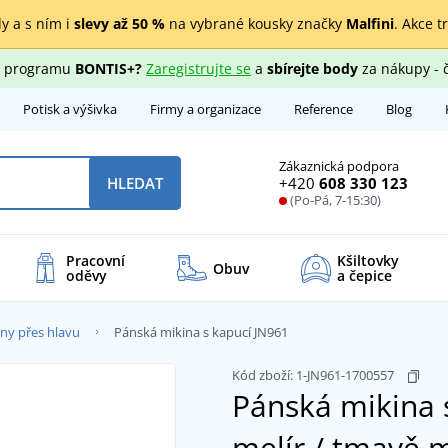
y a s ním i
slevy až 50 %
na vybrané kousky značky
Malfini
. Akce t
ho programu
BONTIS+?
Zaregistrujte se
a
sbírejte body
za nákupy - 
Potisk a výšivka
Firmy a organizace
Reference
Blog
Zákaznická podpora
+420
608 330 123
HLEDAT
(Po-Pá, 7-15:30)
Pracovní
Kšiltovky
Obuv
oděvy
a čepice
ny přes hlavu
Pánská mikina s kapucí JN961
Kód zboží:
1-JN961-1700557
Pánská mikina 
melír / tmavě 