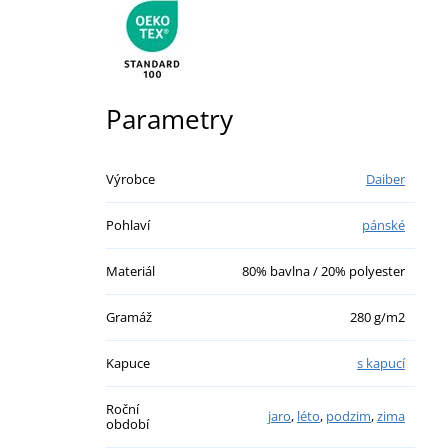
Parametry
Výrobce
Daiber
Pohlaví
pánské
Materiál
80% bavlna / 20% polyester
Gramáž
280 g/m2
Kapuce
s kapucí
Roční
jaro
,
léto
,
podzim
,
zima
období