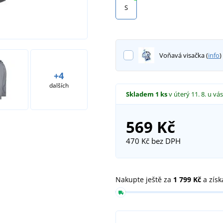
S
Voňavá visačka (
info
)
+4
dalších
Skladem
1 ks
v úterý 11. 8.
u vás
569 Kč
470 Kč
bez DPH
Nakupte ještě za
1 799 Kč
a získ