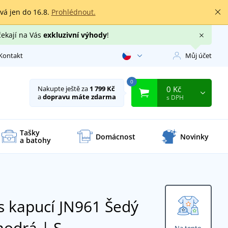
rvá jen do 16.8.
Prohlédnout.
čekají na Vás
exkluzivní výhody
!
Kontakt
Můj účet
0
0 Kč
Nakupte ještě za
1 799 Kč
a
dopravu máte zdarma
s DPH
Tašky
Domácnost
Novinky
a batohy
s kapucí JN961
Šedý
modrá | S