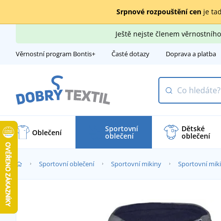
Srpnové rozpouštění cen
je tad
Ještě nejste členem věrnostní
Věrnostní program Bontis+
Časté dotazy
Doprava a platba
Sportovní
Dětské
Oblečení
oblečení
oblečení
Sportovní oblečení
Sportovní mikiny
Sportovní miki