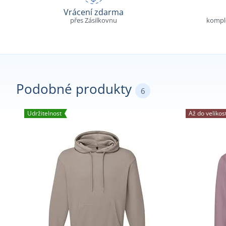
Vrácení zdarma
přes Zásilkovnu
komple
Podobné produkty
6
Udržitelnost
Až do velikos