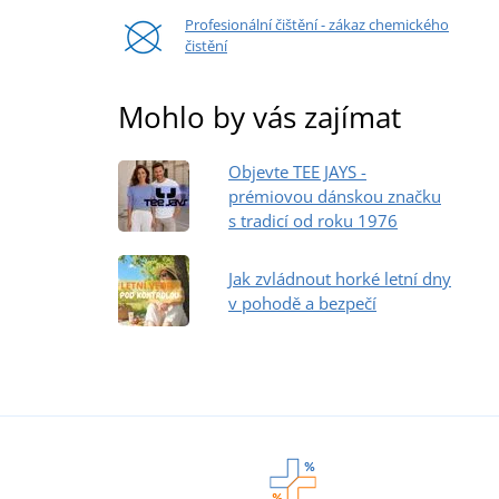
Profesionální čištění - zákaz chemického
čistění
Mohlo by vás zajímat
Objevte TEE JAYS -
prémiovou dánskou značku
s tradicí od roku 1976
Jak zvládnout horké letní dny
v pohodě a bezpečí