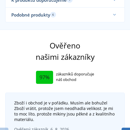
Funkční
Podobné produkty
6
Funkční
Ověřeno
našimi zákazníky
zákazníků doporučuje
97%
náš obchod
Zboží i obchod je v pořádku. Musím ale bohužel
Kotníková softshellová obuv CROSS
Zboží vrátit, protože jsem neodhadla velikost. Je mi
to moc líto, protože mikiny jsou pěkné a z kvalitního
DO 5 DNŮ
materiálu.
ve čtvrtek 13. 8.
u vás
Outdoorová obuv ARDON ULTRITE GO! LOW
Ověřený zákazník, 6. 8. 2026