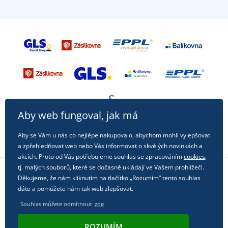
Aby web fungoval, jak má
Aby se Vám u nás co nejlépe nakupovalo, abychom mohli vylepšovat
a zpřehledňovat web nebo Vás informovat o skvělých novinkách a
akcích. Proto od Vás potřebujeme souhlas se zpracováním
cookies
,
tj. malých souborů, které se dočasně ukládají ve Vašem prohlížeči.
Děkujeme, že nám kliknutím na tlačítko „Rozumím“ tento souhlas
Sledujte nás na sociálních sítích
dáte a pomůžete nám tak web zlepšovat.
Souhlas můžete odmítnout
zde
ROZUMÍM