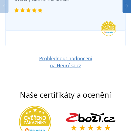
1 089 Kč
DO 5 DNŮ
ve čtvrtek 13. 8.
u vás
DETAIL
1 589 Kč
DETAIL
Prohlédnout hodnocení
na Heuréka.cz
Naše certifikáty a ocenění