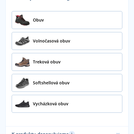
Obuv
Volnočasová obuv
Treková obuv
Softshellová obuv
Vycházková obuv
K produktu doporučujeme
1