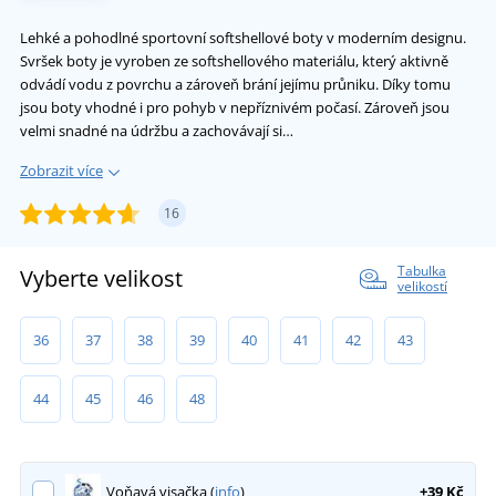
Lehké a pohodlné sportovní softshellové boty v moderním designu.
Svršek boty je vyroben ze softshellového materiálu, který aktivně
odvádí vodu z povrchu a zároveň brání jejímu průniku. Díky tomu
jsou boty vhodné i pro pohyb v nepříznivém počasí. Zároveň jsou
velmi snadné na údržbu a zachovávají si…
Zobrazit více
16
Tabulka
Vyberte velikost
velikostí
36
37
38
39
40
41
42
43
44
45
46
48
Voňavá visačka (
info
)
+39 Kč