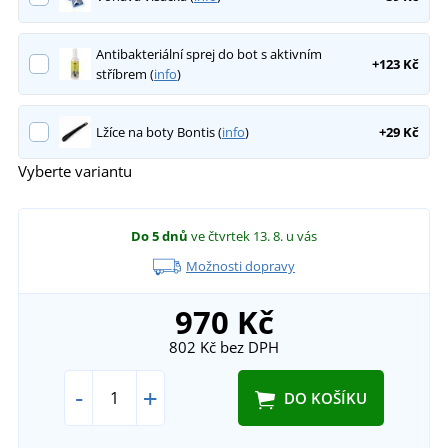
Antibakteriální sprej do bot s aktivním
+123 Kč
stříbrem (
info
)
Lžíce na boty Bontis (
info
)
+29 Kč
Vyberte variantu
Do 5 dnů
ve čtvrtek 13. 8.
u vás
Možnosti dopravy
970 Kč
802 Kč
bez DPH
-
+
DO KOŠÍKU