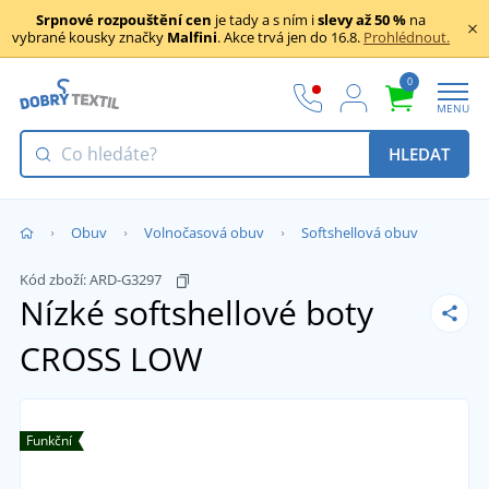
Srpnové rozpouštění cen
je tady a s ním i
slevy až 50 %
na
vybrané kousky značky
Malfini
. Akce trvá jen do 16.8.
Prohlédnout.
0
MENU
HLEDAT
Obuv
Volnočasová obuv
Softshellová obuv
Kód zboží:
ARD-G3297
Nízké softshellové boty
CROSS LOW
Funkční