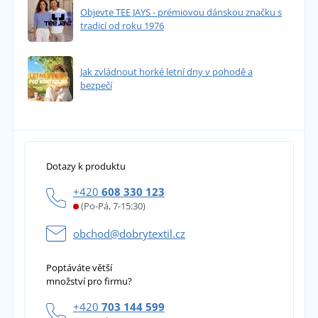
Objevte TEE JAYS - prémiovou dánskou značku s
tradicí od roku 1976
Jak zvládnout horké letní dny v pohodě a
bezpečí
Dotazy k produktu
+420
608 330 123
(Po-Pá, 7-15:30)
obchod@dobrytextil.cz
Poptáváte větší
množství pro firmu?
+420
703 144 599