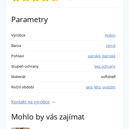
PŘIDAT VLASTNÍ HODNOCENÍ
Parametry
Soňa Janáková
Výrobce
Ardon
Barva
černá
Tyto boty jsme dostali jako dar pro centrální
sanitáře a zatím jsou nadmíru spokojeni.
Pohlaví
pánské
,
dámské
Začíná testovací týden.
Stupeň ochrany
bez ochrany
přidáno 01.02.2024
Materiál
softshell
Miroslav
Roční období
jaro
,
léto
,
podzim
Lehučké, ale při třetím použítí odlepená
Kontakt na výrobce
podrážka.
přidáno 02.06.2023
Mohlo by vás zajímat