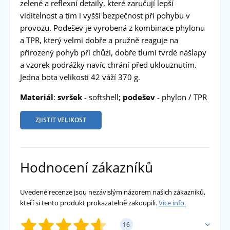
zelené a reflexní detaily, které zaručují lepší
viditelnost a tím i vyšší bezpečnost při pohybu v
provozu. Podešev je vyrobená z kombinace phylonu
a TPR, který velmi dobře a pružně reaguje na
přirozený pohyb při chůzi, dobře tlumí tvrdé nášlapy
a vzorek podrážky navíc chrání před uklouznutím.
Jedna bota velikosti 42 váží 370 g.
Materiál
:
svršek
- softshell;
podešev
- phylon / TPR
ZJISTIT VELIKOST
Hodnocení zákazníků
Uvedené recenze jsou nezávislým názorem našich zákazníků,
kteří si tento produkt prokazatelně zakoupili.
Více info.
16