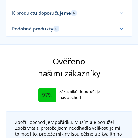
K produktu doporučujeme
6
Funkční
Až 
Podobné produkty
6
Fu
Sa
Fu
Ověřeno
našimi zákazníky
zákazníků doporučuje
97%
náš obchod
Zboží i obchod je v pořádku. Musím ale bohužel
+4
Zboží vrátit, protože jsem neodhadla velikost. Je mi
Pánská funkční mikina ARDON Breeffidry
to moc líto, protože mikiny jsou pěkné a z kvalitního