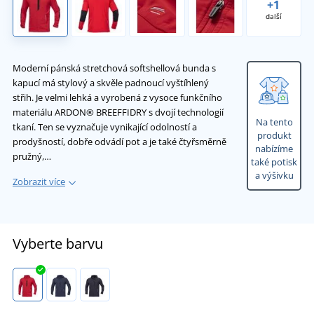
+1
další
Moderní pánská stretchová softshellová bunda s
kapucí má stylový a skvěle padnoucí vyštíhlený
střih. Je velmi lehká a vyrobená z vysoce funkčního
materiálu ARDON® BREEFFIDRY s dvojí technologií
Na tento
tkaní. Ten se vyznačuje vynikající odolností a
produkt
prodyšností, dobře odvádí pot a je také čtyřsměrně
nabízíme
pružný,…
také potisk
a výšivku
Zobrazit více
Vyberte barvu