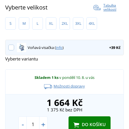
Tabulka
Vyberte velikost
velikostí
S
M
L
XL
2XL
3XL
4XL
Voňavá visačka (
info
)
+39 Kč
Vyberte variantu
Skladem
1 ks
v pondělí 10. 8.
u vás
Možnosti dopravy
1 664 Kč
1 375 Kč
bez DPH
-
+
DO KOŠÍKU