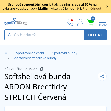
Srpnové rozpouštění cen
je tady a s ním i
slevy až 50 %
na
vybrané kousky značky
Malfini
. Akce trvá jen do 16.8.
Prohlédnout.
0
MENU
HLEDAT
Sportovní oblečení
Sportovní bundy
Sportovní softshellové bundy
Kód zboží:
ARD-H5987
Softshellová bunda
ARDON Breeffidry
STRETCH
Červená