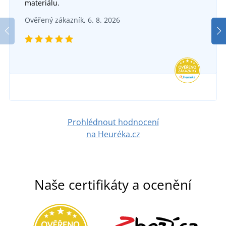
+3
termoactiv
materiálu.
Pánská sportovní softshellová bunda JN1078
Pán
DO 5 DNŮ
Ověřený zákazník, 6. 8. 2026
v pátek 14. 8.
u vás
DO 6 DNŮ
950 Kč
v pondělí 17. 8.
u vás
DETAIL
1 628 Kč
DETAIL
Prohlédnout hodnocení
na Heuréka.cz
Naše certifikáty a ocenění