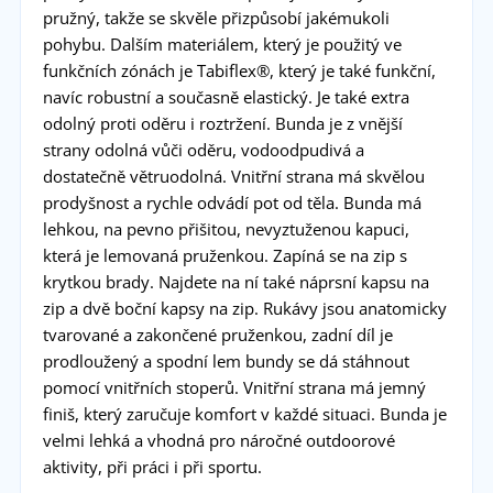
pružný, takže se skvěle přizpůsobí jakémukoli
pohybu. Dalším materiálem, který je použitý ve
funkčních zónách je Tabiflex®, který je také funkční,
navíc robustní a současně elastický. Je také extra
odolný proti oděru i roztržení. Bunda je z vnější
strany odolná vůči oděru, vodoodpudivá a
dostatečně větruodolná. Vnitřní strana má skvělou
prodyšnost a rychle odvádí pot od těla. Bunda má
lehkou, na pevno přišitou, nevyztuženou kapuci,
která je lemovaná pruženkou. Zapíná se na zip s
krytkou brady. Najdete na ní také náprsní kapsu na
zip a dvě boční kapsy na zip. Rukávy jsou anatomicky
tvarované a zakončené pruženkou, zadní díl je
prodloužený a spodní lem bundy se dá stáhnout
pomocí vnitřních stoperů. Vnitřní strana má jemný
finiš, který zaručuje komfort v každé situaci. Bunda je
velmi lehká a vhodná pro náročné outdoorové
aktivity, při práci i při sportu.