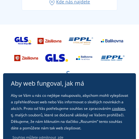
Kde nás najdete
příležitost!
Aby web fungoval, jak má
Aby se Vám u nás co nejlépe nakupovalo, abychom mohli vylepšovat
a zpřehledňovat web nebo Vás informovat o skvělých novinkách a
akcích. Proto od Vás potřebujeme souhlas se zpracováním
cookies
,
tj. malých souborů, které se dočasně ukládají ve Vašem prohlížeči.
Děkujeme, že nám kliknutím na tlačítko „Rozumím“ tento souhlas
Sledujte nás na sociálních sítích
dáte a pomůžete nám tak web zlepšovat.
Souhlas můžete odmítnout
zde