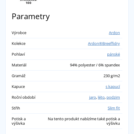
Parametry
Výrobce
Ardon
Kolekce
Ardon®Breeffidry
Pohlaví
pánské
Materiál
94% polyester / 6% spandex
Gramáž
230 g/m2
Kapuce
s kapucí
Roční období
jaro
,
léto
,
podzim
Střih
Slim fit
Potisk a
Na tento produkt nabízíme také potisk a
výšivka
výšivku