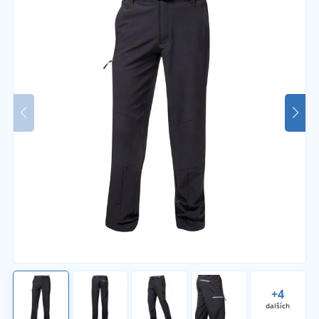
+4
dalších