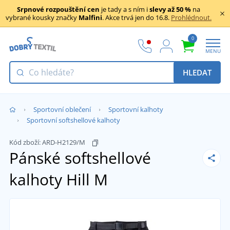
Srpnové rozpouštění cen
je tady a s ním i
slevy až 50 %
na
vybrané kousky značky
Malfini
. Akce trvá jen do 16.8.
Prohlédnout.
0
MENU
HLEDAT
Sportovní oblečení
Sportovní kalhoty
Sportovní softshellové kalhoty
Kód zboží:
ARD-H2129/M
Pánské softshellové
kalhoty Hill
M