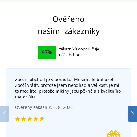
Funkční
Sami oblékáme
Ověřeno
našimi zákazníky
zákazníků doporučuje
97%
náš obchod
Zboží i obchod je v pořádku. Musím ale bohužel
Zboží vrátit, protože jsem neodhadla velikost. Je mi
Pánská zimní softshellová bunda Vertex
to moc líto, protože mikiny jsou pěkné a z kvalitního
+1
materiálu.
Softshellové kalhoty ARDON CITYCONIC
SKLADEM
Ověřený zákazník, 6. 8. 2026
v úterý 11. 8.
u vás
DO 5 DNŮ
1 813 Kč
v pondělí 17. 8.
u vás