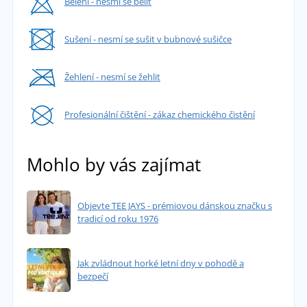
Bělení - nesmí se bělit
Sušení - nesmí se sušit v bubnové sušičce
Žehlení - nesmí se žehlit
Profesionální čištění - zákaz chemického čistění
Mohlo by vás zajímat
Objevte TEE JAYS - prémiovou dánskou značku s
tradicí od roku 1976
Jak zvládnout horké letní dny v pohodě a
bezpečí