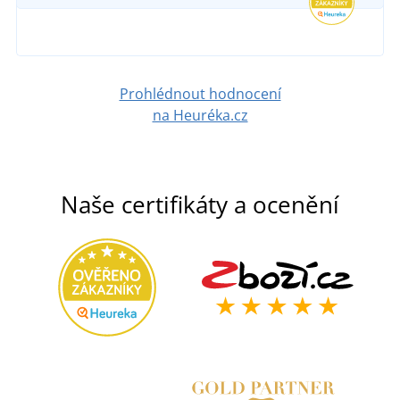
DETAIL
1 287 Kč
DETAIL
Prohlédnout hodnocení
na Heuréka.cz
Naše certifikáty a ocenění