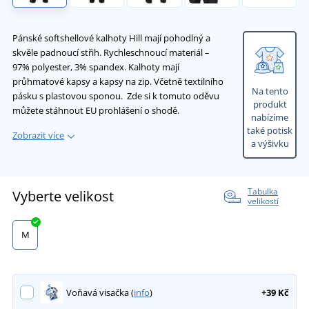
Pánské softshellové kalhoty Hill mají pohodlný a
skvěle padnoucí střih. Rychleschnoucí materiál –
97% polyester, 3% spandex. Kalhoty mají
průhmatové kapsy a kapsy na zip. Včetně textilního
Na tento
pásku s plastovou sponou. Zde si k tomuto oděvu
produkt
můžete stáhnout EU prohlášení o shodě.
nabízíme
také potisk
Zobrazit více
a výšivku
Tabulka
Vyberte velikost
velikostí
M
Voňavá visačka (
info
)
+39 Kč