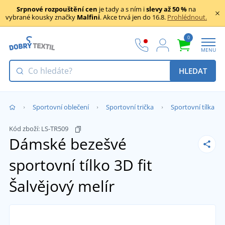
Srpnové rozpouštění cen
je tady a s ním i
slevy až 50 %
na
vybrané kousky značky
Malfini
. Akce trvá jen do 16.8.
Prohlédnout.
0
MENU
HLEDAT
Sportovní oblečení
Sportovní trička
Sportovní tílka
Kód zboží:
LS-TR509
Dámské bezešvé
sportovní tílko 3D fit
Šalvějový melír