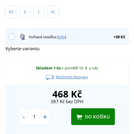
XS
S
L
XL
Voňavá visačka (
info
)
+39 Kč
Vyberte variantu
Skladem
1 ks
v pondělí 10. 8.
u vás
Možnosti dopravy
468 Kč
387 Kč
bez DPH
-
+
DO KOŠÍKU