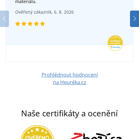
materiálu.
Dámské sportovní tílko Cool
SKLADEM
Ověřený zákazník, 6. 8. 2026
v pondělí 10. 8.
u vás
SKLADEM
506 Kč
v pondělí 10. 8.
u vás
DETAIL
128 Kč
DETAIL
Prohlédnout hodnocení
na Heuréka.cz
Naše certifikáty a ocenění