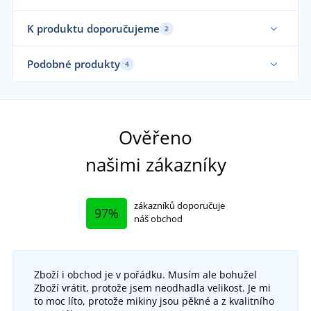
K produktu doporučujeme
2
Podobné produkty
4
Funkční
Fu
Ověřeno
našimi zákazníky
zákazníků doporučuje
97%
náš obchod
Zboží i obchod je v pořádku. Musím ale bohužel
+2
Zboží vrátit, protože jsem neodhadla velikost. Je mi
Bezešvá sportovní podprsenka 3D Fit
to moc líto, protože mikiny jsou pěkné a z kvalitního
+9