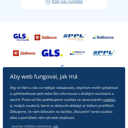
Kde nás najdete
příležitost!
Aby web fungoval, jak má
Aby se Vám u nás co nejlépe nakupovalo, abychom mohli vylepšovat
a zpřehledňovat web nebo Vás informovat o skvělých novinkách a
akcích. Proto od Vás potřebujeme souhlas se zpracováním
cookies
,
tj. malých souborů, které se dočasně ukládají ve Vašem prohlížeči.
Děkujeme, že nám kliknutím na tlačítko „Rozumím“ tento souhlas
Sledujte nás na sociálních sítích
dáte a pomůžete nám tak web zlepšovat.
Souhlas můžete odmítnout
zde