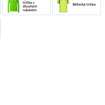
trička s
Běžecká trička
dlouhým
rukávem