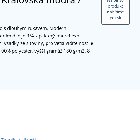
Na tento
produkt
nabízíme
potisk
ko s dlouhým rukávem. Moderní
dním díle je 3/4 zip, který má reflexní
í vsadky ze síťoviny, pro větší viditelnost je
, 100% polyester, vyšší gramáž 180 g/m2, 8
Tabulka velikostí