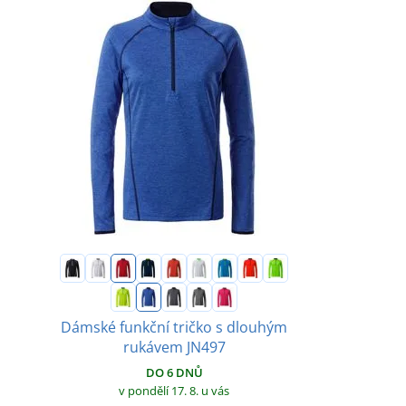
Dámské funkční tričko s dlouhým
rukávem JN497
DO 6 DNŮ
v pondělí 17. 8.
u vás