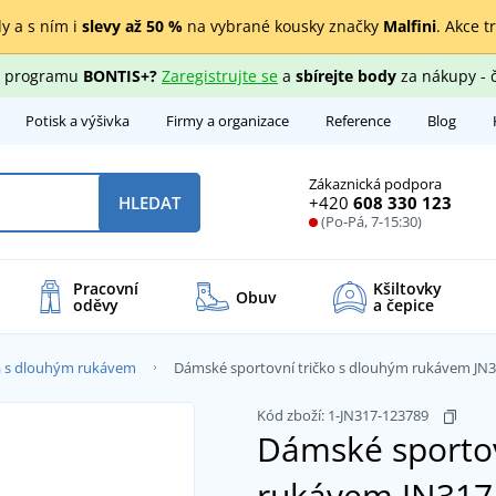
y a s ním i
slevy až 50 %
na vybrané kousky značky
Malfini
. Akce t
ho programu
BONTIS+?
Zaregistrujte se
a
sbírejte body
za nákupy - 
Potisk a výšivka
Firmy a organizace
Reference
Blog
Zákaznická podpora
+420
608 330 123
HLEDAT
(Po-Pá, 7-15:30)
Pracovní
Kšiltovky
Obuv
oděvy
a čepice
ka s dlouhým rukávem
Dámské sportovní tričko s dlouhým rukávem JN
Kód zboží:
1-JN317-123789
Dámské sportov
rukávem JN31