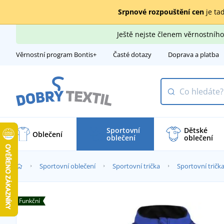
Srpnové rozpouštění cen
je tad
Ještě nejste členem věrnostní
Věrnostní program Bontis+
Časté dotazy
Doprava a platba
Sportovní
Dětské
Oblečení
oblečení
oblečení
Sportovní oblečení
Sportovní trička
Sportovní trič
Funkční