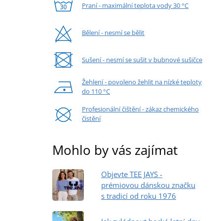
Praní - maximální teplota vody 30 °C
Bělení - nesmí se bělit
Sušení - nesmí se sušit v bubnové sušičce
Žehlení - povoleno žehlit na nízké teploty
do 110 °C
Profesionální čištění - zákaz chemického
čistění
Mohlo by vás zajímat
Objevte TEE JAYS -
prémiovou dánskou značku
s tradicí od roku 1976