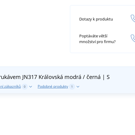
Dotazy k produktu
Poptáváte větší
množství pro firmu?
 rukávem JN317
Královská modrá / černá | S
ní zákazníků
Podobné produkty
0
1