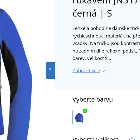
černá | S
Lehké a pohodlné dámské trič
rychleschnoucí materiál, na pře
vsadky. Na tričku jsou kontrastn
na zadním díle reflexní potisk
barev, velikost S…
Zobrazit více
Vyberte barvu
Vyberte velikost