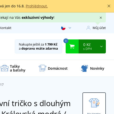
rvá jen do 16.8.
Prohlédnout.
čekají na Vás
exkluzivní výhody
!
Kontakt
Můj účet
0
0 Kč
Nakupte ještě za
1 799 Kč
a
dopravu máte zdarma
s DPH
Tašky
Domácnost
Novinky
a batohy
317
ní tričko s dlouhým
7
Královská modrá /