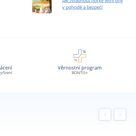
Jak zvládnout horké letní dny
v pohodě a bezpečí
ácení
Věrnostní program
yřízení
BONTIS+