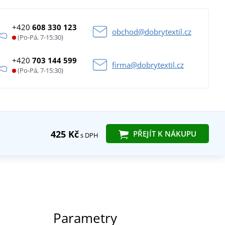
+420
608 330 123
obchod@dobrytextil.cz
(Po-Pá, 7-15:30)
+420
703 144 599
firma@dobrytextil.cz
(Po-Pá, 7-15:30)
425 Kč
PŘEJÍT K NÁKUPU
s DPH
Parametry