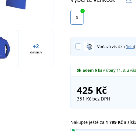
S
+2
Voňavá visačka (
info
)
dalších
Skladem
6 ks
v úterý 11. 8.
u vás
425 Kč
351 Kč
bez DPH
Nakupte ještě za
1 799 Kč
a získ