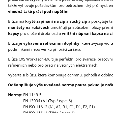
takže vyhovuje požadavkům pro petrochemický průmysl, ener
vhodná také práci pod napětím
.
Blůza má
kryté zapínání na zip a suchý zip
a poskytuje ta
manžety na rukávech
umožňují přizpůsobení blůzy přesně 
kapsy
pro uložení drobností a
vnitřní náprsní kapsa na z
Blůza
je vybavená reflexními doplňky
, které zvyšují vid
podmínkami nebo venku při práci za šera.
Blůza CXS WorkTech-Multi je perfektní pro svářeče, pracovn
rafineriiích nebo pro práci na větrných elektrárnách.
Vyberte si blůzu, která kombinuje ochranu, pohodlí a odolno
Oděv splňuje výše uvedené normy pouze pokud je nošen
Normy
: EN 1149-5
EN 13034+A1 (Typ / type: 6)
EN ISO 11612 (A1, A2, B1, C1, D1, E2, F1)
EN ISO 11611 (Třída / class 1)