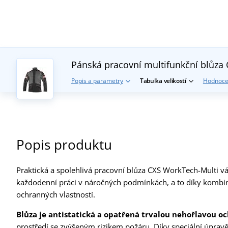
Pánská pracovní multifunkční blůza
Popis a parametry
Tabulka velikostí
Hodnoce
Popis produktu
Praktická a spolehlivá pracovní blůza CXS WorkTech-Multi v
každodenní práci v náročných podmínkách, a to díky kombi
ochranných vlastností.
Blůza je antistatická a opatřená trvalou nehořlavou 
prostředí se zvýšeným rizikem požáru. Díky speciální úpravě