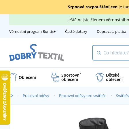
Srpnové rozpouštění cen
je tad
Ještě nejste členem věrnostní
Věrnostní program Bontis+
Časté dotazy
Doprava a platba
Sportovní
Dětské
Oblečení
oblečení
oblečení
Pracovní oděvy
Pracovní oděvy pro svářeče
Svářečs