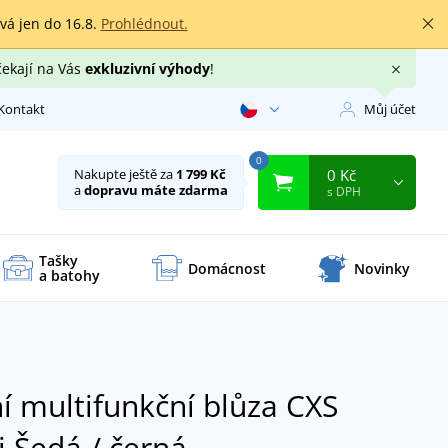
rvá jen do 16.8.
Prohlédnout.
čekají na Vás
exkluzivní výhody
!
Kontakt
Můj účet
0
0 Kč
Nakupte ještě za
1 799 Kč
a
dopravu máte zdarma
s DPH
Tašky
Domácnost
Novinky
a batohy
í multifunkční blůza CXS
i
Šedá / černá