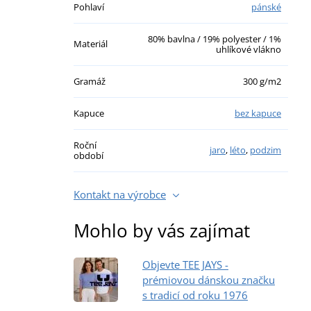
Pohlaví
pánské
80% bavlna / 19% polyester / 1%
Materiál
uhlíkové vlákno
Gramáž
300 g/m2
Kapuce
bez kapuce
Roční
jaro
,
léto
,
podzim
období
Kontakt na výrobce
Mohlo by vás zajímat
Objevte TEE JAYS -
prémiovou dánskou značku
s tradicí od roku 1976