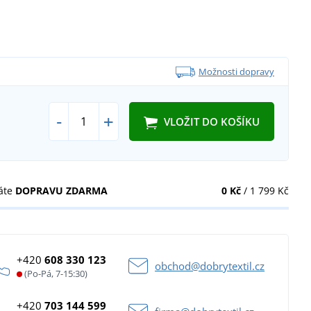
Možnosti dopravy
-
+
VLOŽIT DO KOŠÍKU
áte
DOPRAVU ZDARMA
0 Kč
/ 1 799 Kč
+420
608 330 123
obchod@dobrytextil.cz
(Po-Pá, 7-15:30)
+420
703 144 599