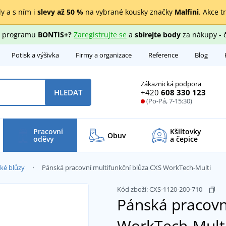
y a s ním i
slevy až 50 %
na vybrané kousky značky
Malfini
. Akce t
ho programu
BONTIS+?
Zaregistrujte se
a
sbírejte body
za nákupy - 
Potisk a výšivka
Firmy a organizace
Reference
Blog
Zákaznická podpora
+420
608 330 123
HLEDAT
(Po-Pá, 7-15:30)
Pracovní
Kšiltovky
Obuv
oděvy
a čepice
ké blůzy
Pánská pracovní multifunkční blůza CXS WorkTech-Multi
Kód zboží:
CXS-1120-200-710
Pánská pracovn
WorkTech-Mult