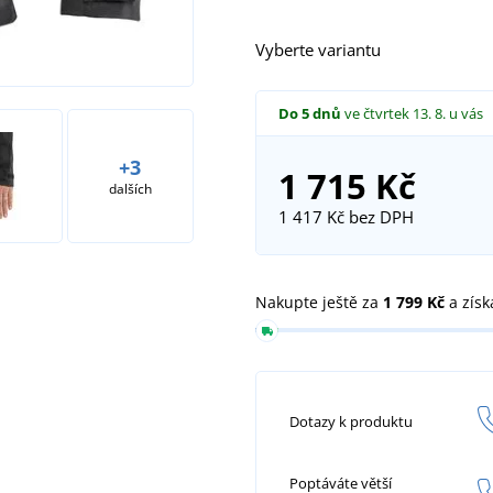
Vyberte variantu
Do 5 dnů
ve čtvrtek 13. 8.
u vás
+3
1 715 Kč
dalších
1 417 Kč
bez DPH
Nakupte ještě za
1 799 Kč
a získ
Dotazy k produktu
Poptáváte větší