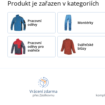
Produkt je zařazen v kategoriích
Pracovní
Montérky
oděvy
Pracovní
Svářečské
oděvy pro
blůzy
svářeče
Vrácení zdarma
přes Zásilkovnu
komple