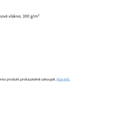
2
líkové vlákno; 300 g/m
ento produkt prokazatelně zakoupili.
Více info.