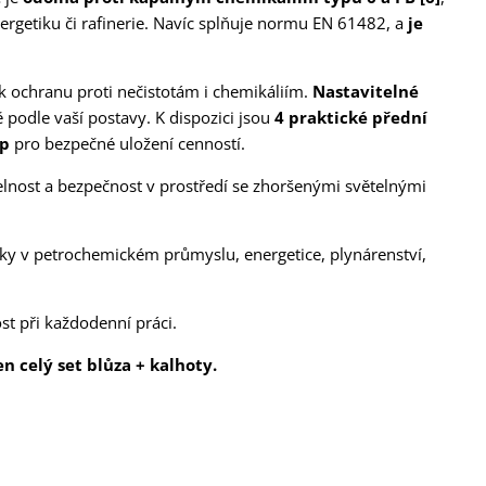
getiku či rafinerie. Navíc splňuje normu EN 61482, a
je
k ochranu proti nečistotám i chemikáliím.
Nastavitelné
podle vaší postavy. K dispozici jsou
4 praktické přední
ip
pro bezpečné uložení cenností.
itelnost a bezpečnost v prostředí se zhoršenými světelnými
íky v petrochemickém průmyslu, energetice, plynárenství,
st při každodenní práci.
 celý set blůza + kalhoty.