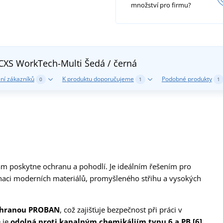
množství pro firmu?
 CXS WorkTech-Multi
Šedá / černá
ní zákazníků
K produktu doporučujeme
Podobné produkty
0
1
1
ám poskytne ochranu a pohodlí. Je ideálním řešením pro
naci moderních materiálů, promyšleného střihu a vysokých
ochranou PROBAN
, což zajišťuje bezpečnost při práci v
 je
odolná proti kapalným chemikáliím typu 6 a PB [6]
,