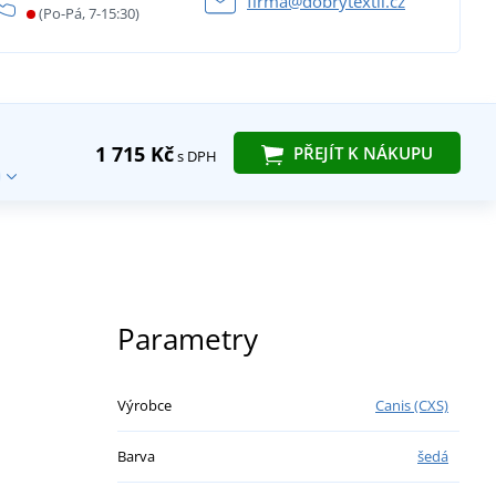
firma@dobrytextil.cz
(Po-Pá, 7-15:30)
1 715 Kč
PŘEJÍT K NÁKUPU
s DPH
Parametry
Výrobce
Canis (CXS)
Barva
šedá