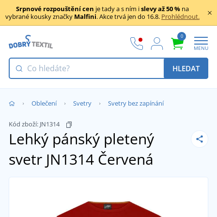
Srpnové rozpouštění cen
je tady a s ním i
slevy až 50 %
na
vybrané kousky značky
Malfini
. Akce trvá jen do 16.8.
Prohlédnout.
0
MENU
HLEDAT
Oblečení
Svetry
Svetry bez zapínání
Kód zboží:
JN1314
Lehký pánský pletený
svetr JN1314
Červená