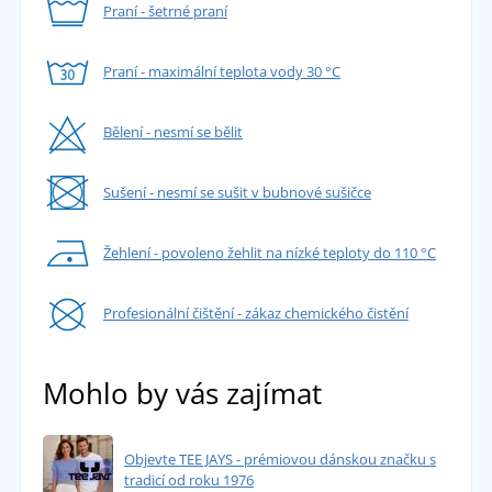
Praní - šetrné praní
Praní - maximální teplota vody 30 °C
Bělení - nesmí se bělit
Sušení - nesmí se sušit v bubnové sušičce
Žehlení - povoleno žehlit na nízké teploty do 110 °C
Profesionální čištění - zákaz chemického čistění
Mohlo by vás zajímat
Objevte TEE JAYS - prémiovou dánskou značku s
tradicí od roku 1976