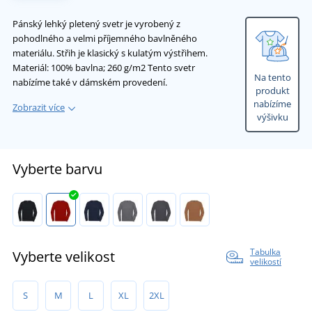
Pánský lehký pletený svetr je vyrobený z
pohodlného a velmi příjemného bavlněného
materiálu. Střih je klasický s kulatým výstřihem.
Materiál: 100% bavlna; 260 g/m2 Tento svetr
Na tento
nabízíme také v dámském provedení.
produkt
nabízíme
Zobrazit více
výšivku
Vyberte barvu
Tabulka
Vyberte velikost
velikostí
S
M
L
XL
2XL