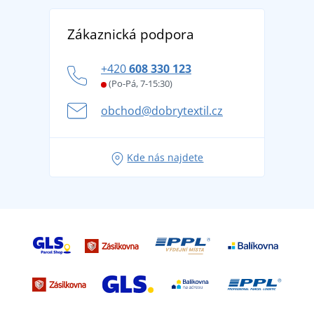
Reference
Vrácení zboží a reklamace
Objevte TEE JAYS - prémiovou dánskou značku s
DobrýTextil pro firmy a organizace
Zákaznická podpora
Potisk a výšivka
tradicí od roku 1976
Blog
Zásady ochrany osobních údajů
Jak zvládnout horké letní dny v pohodě a bezpečí
+420
608 330 123
Affiliate
Věrnostní program BONTIS +
Letní dobrodružství začíná balením aneb připravte
(Po-Pá, 7-15:30)
Kariéra
se na dovolenou bez starostí
obchod@dobrytextil.cz
Tipy na svěží outfity pro pohodové léto
Oblíbené tričko City v hlavní roli: outfity pro každou
Kde nás najdete
příležitost!