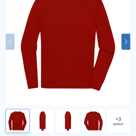
+3
dalších