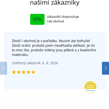
našimi zákazníky
zákazníků doporučuje
97%
náš obchod
Zboží i obchod je v pořádku. Musím ale bohužel
+2
Zboží vrátit, protože jsem neodhadla velikost. Je mi
Lehký dámský pletený svetr JN1313
to moc líto, protože mikiny jsou pěkné a z kvalitního
+6
materiálu.
Pánský bavlněný svetr JN659
DO 6 DNŮ
Ověřený zákazník, 6. 8. 2026
v pondělí 17. 8.
u vás
SKLADEM
783 Kč
v úterý 11. 8.
u vás
DETAIL
783 Kč
DETAIL