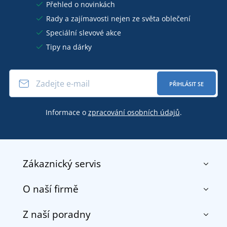
Přehled o novinkách
Rady a zajímavosti nejen ze světa oblečení
Speciální slevové akce
Tipy na dárky
PŘIHLÁSIT SE
Informace o
zpracování osobních údajů
.
Zákaznický servis
O naší firmě
Kontakt
Obchodní podmínky
Z naší poradny
O nás
Doprava a platba