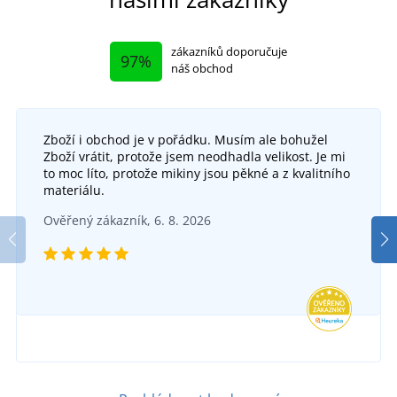
zákazníků doporučuje
97%
náš obchod
Zboží i obchod je v pořádku. Musím ale bohužel
Taška crossbody ELEGANCE
Zboží vrátit, protože jsem neodhadla velikost. Je mi
to moc líto, protože mikiny jsou pěkné a z kvalitního
DO 2 TÝDNŮ
+2
materiálu.
v pondělí 24. 8.
u vás
Taška na notebook EUROPE
Ověřený zákazník, 6. 8. 2026
320 Kč
SKLADEM
v pondělí 10. 8.
u vás
DETAIL
1 032 Kč
DETAIL