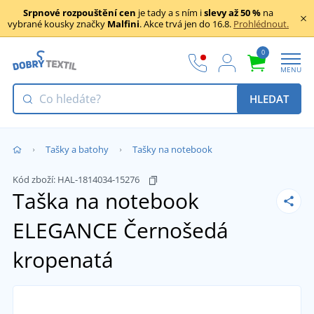
Srpnové rozpouštění cen
je tady a s ním i
slevy až 50 %
na
vybrané kousky značky
Malfini
. Akce trvá jen do 16.8.
Prohlédnout.
0
MENU
HLEDAT
Tašky a batohy
Tašky na notebook
Kód zboží:
HAL-1814034-15276
Taška na notebook
ELEGANCE
Černošedá
kropenatá