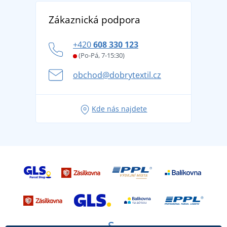
Vrácení zboží a reklamace
Objevte TEE JAYS - prémiovou dánskou značku s
DobrýTextil pro firmy a organizace
Zákaznická podpora
Potisk a výšivka
tradicí od roku 1976
Blog
Zásady ochrany osobních údajů
Jak zvládnout horké letní dny v pohodě a bezpečí
+420
608 330 123
Affiliate
Věrnostní program BONTIS +
Letní dobrodružství začíná balením aneb připravte
(Po-Pá, 7-15:30)
Kariéra
se na dovolenou bez starostí
obchod@dobrytextil.cz
Tipy na svěží outfity pro pohodové léto
Oblíbené tričko City v hlavní roli: outfity pro každou
Kde nás najdete
příležitost!