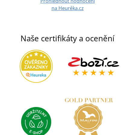
Prohlédnout hodnocení
na Heuréka.cz
Naše certifikáty a ocenění