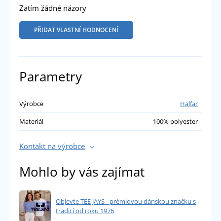
Zatím žádné názory
PŘIDAT VLASTNÍ HODNOCENÍ
Parametry
Výrobce
Halfar
Materiál
100% polyester
Kontakt na výrobce
Mohlo by vás zajímat
Objevte TEE JAYS - prémiovou dánskou značku s
tradicí od roku 1976