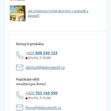
Jak zvládnout horké letní dny v pohodě a
bezpečí
Dotazy k produktu
+420
608 330 123
(Po-Pá, 7-15:30)
obchod@dobrytextil.cz
Poptáváte větší
množství pro firmu?
+420
703 144 599
(Po-Pá, 7-15:30)
firma@dobrytextil.cz