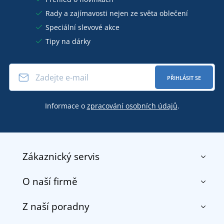
Rady a zajímavosti nejen ze světa oblečení
Speciální slevové akce
Tipy na dárky
PŘIHLÁSIT SE
Informace o
zpracování osobních údajů
.
Zákaznický servis
O naší firmě
Kontakt
Obchodní podmínky
Z naší poradny
O nás
Doprava a platba
Reference