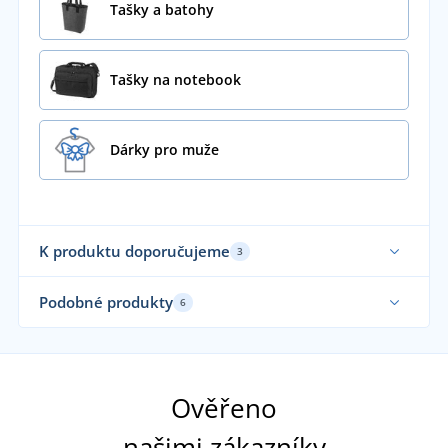
Tašky a batohy
Tašky na notebook
Dárky pro muže
K produktu doporučujeme
3
Podobné produkty
6
Udržitelnost
Udr
Ověřeno
našimi zákazníky