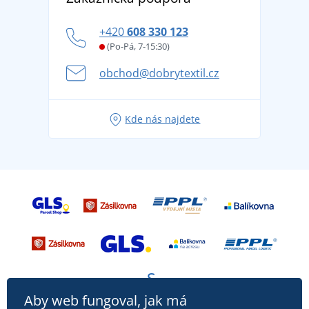
tradicí od roku 1976
Blog
Zásady ochrany osobních údajů
Jak zvládnout horké letní dny v pohodě a bezpečí
+420
608 330 123
Affiliate
Věrnostní program BONTIS +
Letní dobrodružství začíná balením aneb připravte
(Po-Pá, 7-15:30)
Kariéra
se na dovolenou bez starostí
obchod@dobrytextil.cz
Tipy na svěží outfity pro pohodové léto
Oblíbené tričko City v hlavní roli: outfity pro každou
Kde nás najdete
příležitost!
Aby web fungoval, jak má