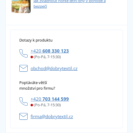
Jak zvládnout horké letní dny v pohodě a
bezpečí
Dotazy k produktu
+420
608 330 123
(Po-Pá, 7-15:30)
obchod@dobrytextil.cz
Poptáváte větší
množství pro firmu?
+420
703 144 599
(Po-Pá, 7-15:30)
firma@dobrytextil.cz