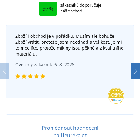
zákazníků doporučuje
97%
náš obchod
Zboží i obchod je v pořádku. Musím ale bohužel
Zboží vrátit, protože jsem neodhadla velikost. Je mi
Bezešvé pánské funkční triko s dlouhým
to moc líto, protože mikiny jsou pěkné a z kvalitního
rukávem AKREC
materiálu.
Funkční merino spodky NAVI
DO 5 DNŮ
Ověřený zákazník, 6. 8. 2026
v pondělí 17. 8.
u vás
DO 5 DNŮ
599 Kč
v pondělí 17. 8.
u vás
DETAIL
990 Kč
DETAIL
Prohlédnout hodnocení
na Heuréka.cz