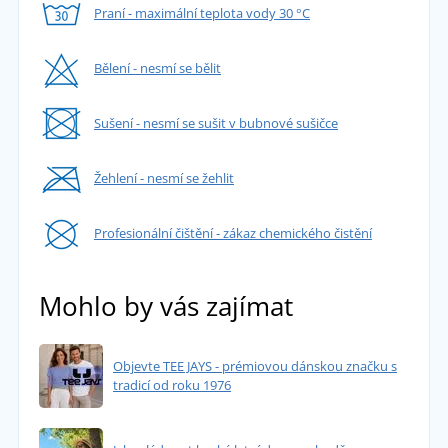
Praní - maximální teplota vody 30 °C
Bělení - nesmí se bělit
Sušení - nesmí se sušit v bubnové sušičce
Žehlení - nesmí se žehlit
Profesionální čištění - zákaz chemického čistění
Mohlo by vás zajímat
Objevte TEE JAYS - prémiovou dánskou značku s
tradicí od roku 1976