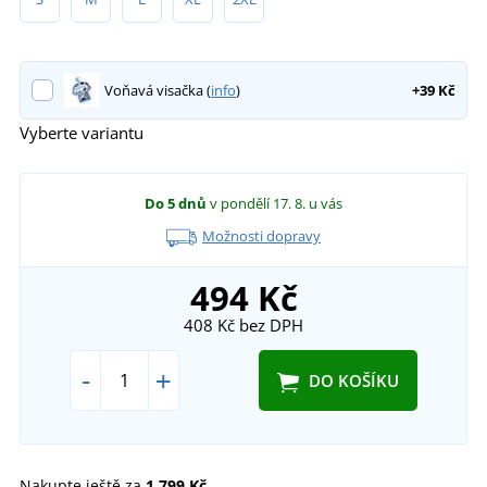
Voňavá visačka (
info
)
+39 Kč
Vyberte variantu
Do 5 dnů
v pondělí 17. 8.
u vás
Možnosti dopravy
494 Kč
408 Kč
bez DPH
-
+
DO KOŠÍKU
Nakupte ještě za
1 799 Kč