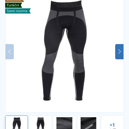
Funkční
Sami nosíme
+1