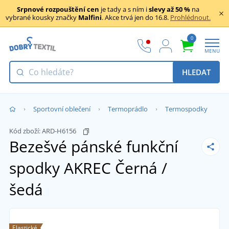
Srpnové rozpouštění cen
je tady a s ním i
slevy až 50 %
na
vybrané kousky značky
Malfini
. Akce trvá jen do 16.8.
Prohlédnout.
0
MENU
HLEDAT
Sportovní oblečení
Termoprádlo
Termospodky
Kód zboží:
ARD-H6156
Bezešvé pánské funkční
spodky AKREC
Černá /
šedá
Elastické