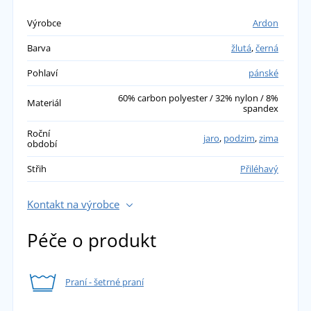
Výrobce
Ardon
Barva
žlutá
,
černá
Pohlaví
pánské
60% carbon polyester / 32% nylon / 8%
Materiál
spandex
Roční
jaro
,
podzim
,
zima
období
Střih
Přiléhavý
Kontakt na výrobce
Péče o produkt
Praní - šetrné praní