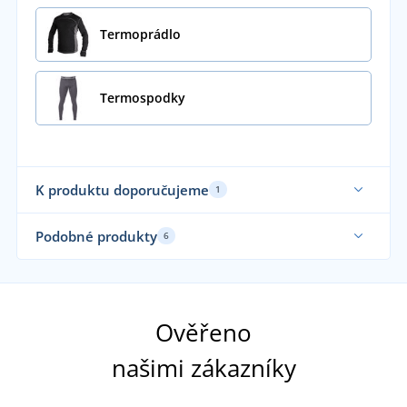
Termoprádlo
Termospodky
K produktu doporučujeme
1
Elastické
Podobné produkty
6
Funkční
Sami nosíme
Funkční
Fu
Ověřeno
našimi zákazníky