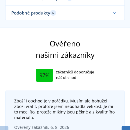
Elastické
Podobné produkty
6
Funkční
Funkční
Fu
Ověřeno
našimi zákazníky
zákazníků doporučuje
97%
náš obchod
Zboží i obchod je v pořádku. Musím ale bohužel
Pánské funkční triko s dlouhým rukávem
Zboží vrátit, protože jsem neodhadla velikost. Je mi
SPRINGI
to moc líto, protože mikiny jsou pěkné a z kvalitního
DO 5 DNŮ
materiálu.
v pondělí 17. 8.
u vás
Funkční merino spodky NAVI
Ověřený zákazník, 6. 8. 2026