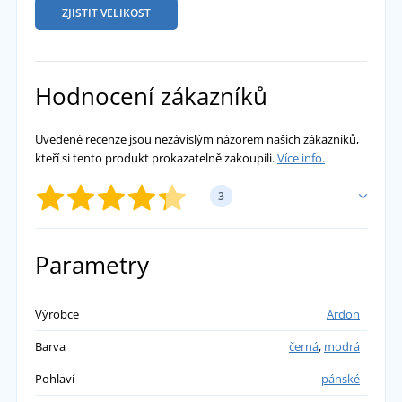
ZJISTIT VELIKOST
Hodnocení zákazníků
Uvedené recenze jsou nezávislým názorem našich zákazníků,
kteří si tento produkt prokazatelně zakoupili.
Více info.
3
PŘIDAT VLASTNÍ HODNOCENÍ
Parametry
Jana Kroulová
Výrobce
Ardon
Barva
černá
,
modrá
Koupeno pro syna, spokojenost
přidáno 23.11.2023
Pohlaví
pánské