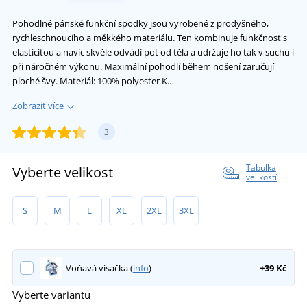
Pohodlné pánské funkční spodky jsou vyrobené z prodyšného,
rychleschnoucího a měkkého materiálu. Ten kombinuje funkčnost s
elasticitou a navíc skvěle odvádí pot od těla a udržuje ho tak v suchu i
při náročném výkonu. Maximální pohodlí během nošení zaručují
ploché švy. Materiál: 100% polyester K…
Zobrazit více
3
Tabulka
Vyberte velikost
velikostí
S
M
L
XL
2XL
3XL
Voňavá visačka (
info
)
+39 Kč
Vyberte variantu