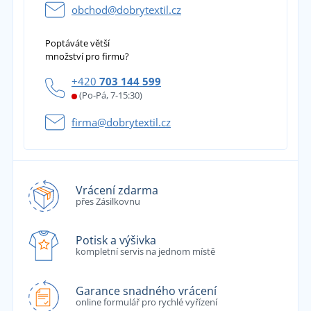
obchod@dobrytextil.cz
Poptáváte větší
množství pro firmu?
+420
703 144 599
(Po-Pá, 7-15:30)
firma@dobrytextil.cz
Vrácení zdarma
přes Zásilkovnu
Potisk a výšivka
kompletní servis na jednom místě
Garance snadného vrácení
online formulář pro rychlé vyřízení