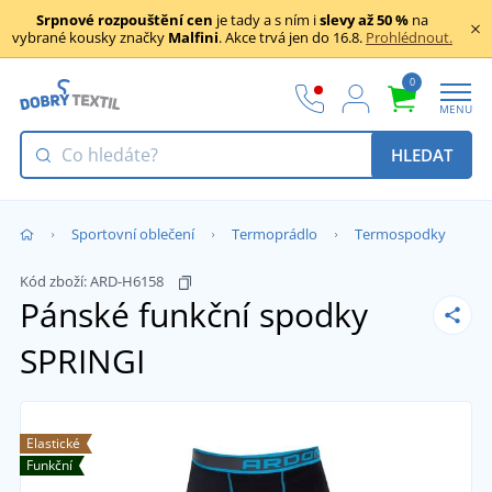
Srpnové rozpouštění cen
je tady a s ním i
slevy až 50 %
na
vybrané kousky značky
Malfini
. Akce trvá jen do 16.8.
Prohlédnout.
0
MENU
HLEDAT
Sportovní oblečení
Termoprádlo
Termospodky
Kód zboží:
ARD-H6158
Pánské funkční spodky
SPRINGI
Elastické
Funkční