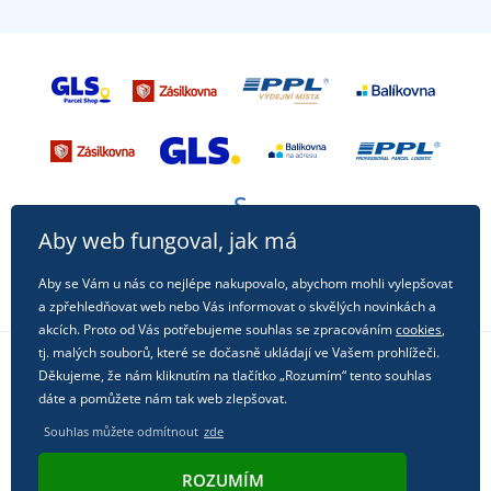
Aby web fungoval, jak má
Aby se Vám u nás co nejlépe nakupovalo, abychom mohli vylepšovat
a zpřehledňovat web nebo Vás informovat o skvělých novinkách a
akcích. Proto od Vás potřebujeme souhlas se zpracováním
cookies
,
tj. malých souborů, které se dočasně ukládají ve Vašem prohlížeči.
Děkujeme, že nám kliknutím na tlačítko „Rozumím“ tento souhlas
Sledujte nás na sociálních sítích
dáte a pomůžete nám tak web zlepšovat.
Souhlas můžete odmítnout
zde
ROZUMÍM