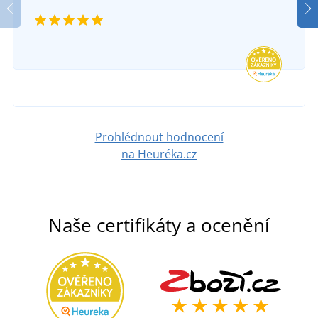
335 Kč
DO 5 DNŮ
v pondělí 17. 8.
u vás
DETAIL
990 Kč
DETAIL
Prohlédnout hodnocení
na Heuréka.cz
Naše certifikáty a ocenění