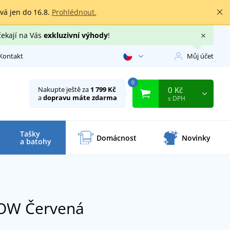
rvá jen do 16.8.
Prohlédnout.
čekají na Vás
exkluzivní výhody
!
Kontakt
Můj účet
0
0 Kč
Nakupte ještě za
1 799 Kč
a
dopravu máte zdarma
s DPH
Tašky
Domácnost
Novinky
a batohy
LOW
Červená