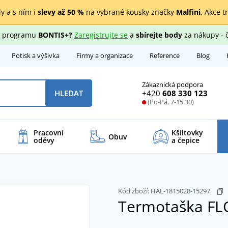
y a s ním i
slevy až 50 %
na vybrané kousky značky
Malfini
. Akce t
ho programu
BONTIS+?
Zaregistrujte se
a
sbírejte body
za nákupy - 
Potisk a výšivka
Firmy a organizace
Reference
Blog
Zákaznická podpora
+420
608 330 123
HLEDAT
(Po-Pá, 7-15:30)
Pracovní
Kšiltovky
Obuv
oděvy
a čepice
Kód zboží:
HAL-1815028-15297
Termotaška F