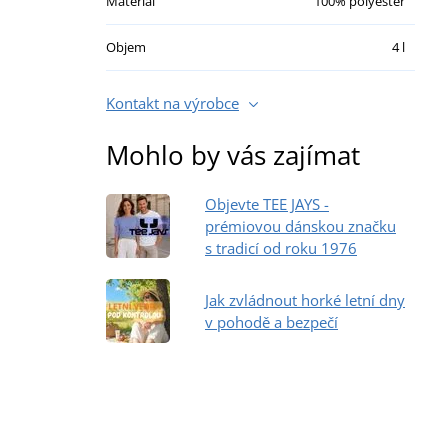
Materiál
100% polyester
Objem
4 l
Kontakt na výrobce
Mohlo by vás zajímat
Objevte TEE JAYS -
prémiovou dánskou značku
s tradicí od roku 1976
Jak zvládnout horké letní dny
v pohodě a bezpečí