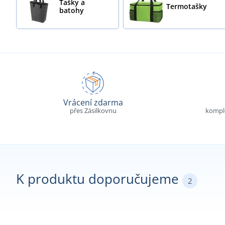
Tašky a
Termotašky
batohy
Vrácení zdarma
přes Zásilkovnu
komple
K produktu doporučujeme
2