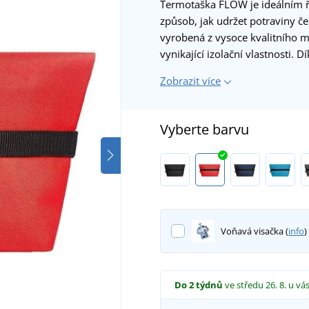
Termotaška FLOW je ideálním ře
způsob, jak udržet potraviny č
vyrobená z vysoce kvalitního ma
vynikající izolační vlastnosti. 
Zobrazit více
Vyberte barvu
Voňavá visačka (
info
)
Do 2 týdnů
ve středu 26. 8.
u vá