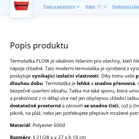
Popis a parametry
Videa
Hodnocení zák
1
Popis produktu
Termotaška FLOW je ideálním řešením pro všechny, kteří hled
nápoje chladné. Tato moderní termotaška je vyrobená z vysoc
poskytuje
vynikající izolační vlastnosti
. Díky tomu vaše
p
dlouhou dobu
. Termotaška je
lehká
a
snadno přenosná
,
bezpečné uzavření obsahu. Taška má také sponu, která um
a praktičnost z ní dělají více než jen obyčejnou chladicí taš
dostatečně prostorná
a zároveň
se snadno čistí
, což ji 
piknik, na pláž, nebo jen potřebujete přepravit mražené po
Materiál
: Polyester 600d
Rozměry
: š 21/28 x v 27 x h 10 cm