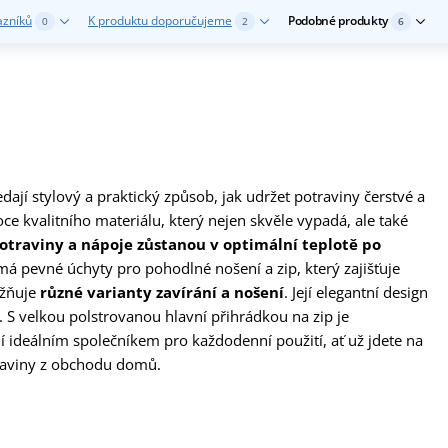
azníků
K produktu doporučujeme
Podobné produkty
0
2
6
ají stylový a praktický způsob, jak udržet potraviny čerstvé a
e kvalitního materiálu, který nejen skvěle vypadá, ale také
otraviny a nápoje zůstanou v optimální teplotě po
 má pevné úchyty pro pohodlné nošení a zip, který zajišťuje
ožňuje
různé varianty zavírání a nošení
. Její elegantní design
ku. S velkou polstrovanou hlavní přihrádkou na zip je
činí ideálním společníkem pro každodenní použití, ať už jdete na
traviny z obchodu domů.