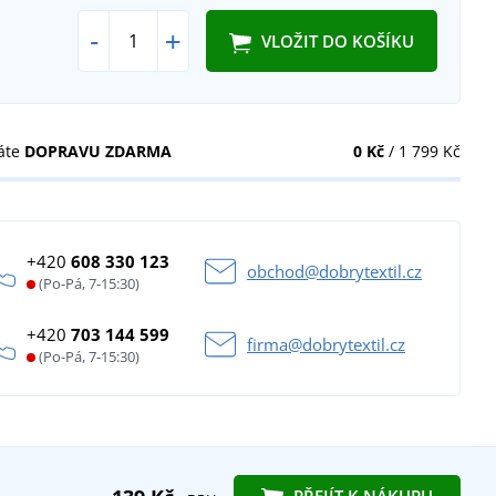
-
+
VLOŽIT DO KOŠÍKU
áte
DOPRAVU ZDARMA
0 Kč
/ 1 799 Kč
+420
608 330 123
obchod@dobrytextil.cz
(Po-Pá, 7-15:30)
+420
703 144 599
firma@dobrytextil.cz
(Po-Pá, 7-15:30)
PŘEJÍT K NÁKUPU