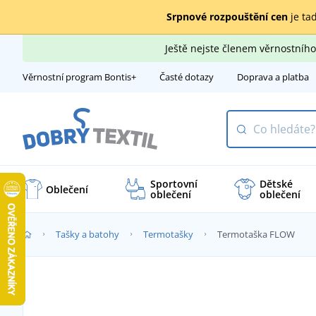
Srpnové rozpouštění cen
je tad
Ještě nejste členem věrnostní
Věrnostní program Bontis+
Časté dotazy
Doprava a platba
Sportovní
Dětské
Oblečení
oblečení
oblečení
Tašky a batohy
Termotašky
Termotaška FLOW