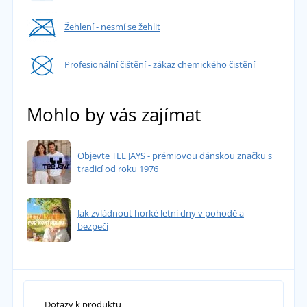
Žehlení - nesmí se žehlit
Profesionální čištění - zákaz chemického čistění
Mohlo by vás zajímat
Objevte TEE JAYS - prémiovou dánskou značku s
tradicí od roku 1976
Jak zvládnout horké letní dny v pohodě a
bezpečí
Dotazy k produktu