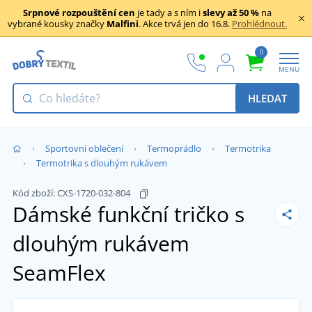
Srpnové rozpouštění cen
je tady a s ním i
slevy až 50 %
na
vybrané kousky značky
Malfini
. Akce trvá jen do 16.8.
Prohlédnout.
0
MENU
HLEDAT
Sportovní oblečení
Termoprádlo
Termotrika
Termotrika s dlouhým rukávem
Kód zboží:
CXS-1720-032-804
Dámské funkční tričko s
dlouhým rukávem
SeamFlex