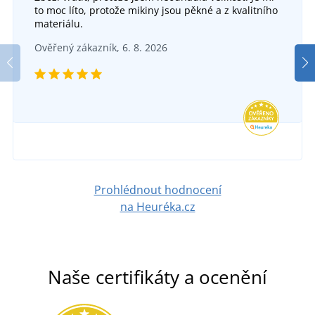
to moc líto, protože mikiny jsou pěkné a z kvalitního
DO 5 DNŮ
+10
materiálu.
v pátek 14. 8.
u vás
Dámské funkční tričko s dlouhým rukávem JN497
Ověřený zákazník, 6. 8. 2026
355 Kč
DO 6 DNŮ
v pondělí 17. 8.
u vás
DETAIL
403 Kč
DETAIL
Prohlédnout hodnocení
na Heuréka.cz
Naše certifikáty a ocenění