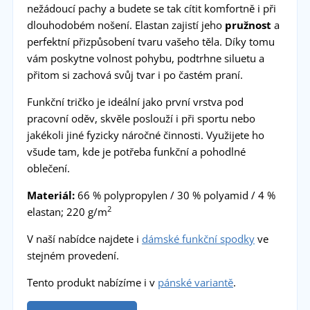
nežádoucí pachy a budete se tak cítit komfortně i při
dlouhodobém nošení. Elastan zajistí jeho
pružnost
a
perfektní přizpůsobení tvaru vašeho těla. Díky tomu
vám poskytne volnost pohybu, podtrhne siluetu a
přitom si zachová svůj tvar i po častém praní.
Funkční tričko je ideální jako první vrstva pod
pracovní oděv, skvěle poslouží i při sportu nebo
jakékoli jiné fyzicky náročné činnosti. Využijete ho
všude tam, kde je potřeba funkční a pohodlné
oblečení.
Materiál:
66 % polypropylen / 30 % polyamid / 4 %
2
elastan; 220 g/m
V naší nabídce najdete i
dámské funkční spodky
ve
stejném provedení.
Tento produkt nabízíme i v
pánské variantě
.