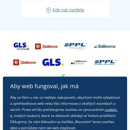
Oblíbené tričko City v hlavní roli: outfity pro každou
Kde nás najdete
příležitost!
Aby web fungoval, jak má
Aby se Vám u nás co nejlépe nakupovalo, abychom mohli vylepšovat
a zpřehledňovat web nebo Vás informovat o skvělých novinkách a
akcích. Proto od Vás potřebujeme souhlas se zpracováním
cookies
,
tj. malých souborů, které se dočasně ukládají ve Vašem prohlížeči.
Děkujeme, že nám kliknutím na tlačítko „Rozumím“ tento souhlas
Sledujte nás na sociálních sítích
dáte a pomůžete nám tak web zlepšovat.