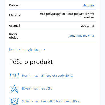
Pohlaví
dámské
66% polypropylen / 30% polyamid / 4%
Materiál
elastan
Gramáž
220 g/m2
Roční
jaro
,
podzim
,
zima
období
Kontakt na výrobce
Péče o produkt
Praní - maximální teplota vody 30 °C
Bělení - nesmí se bělit
Sušení - nesmí se sušit v bubnové sušičce