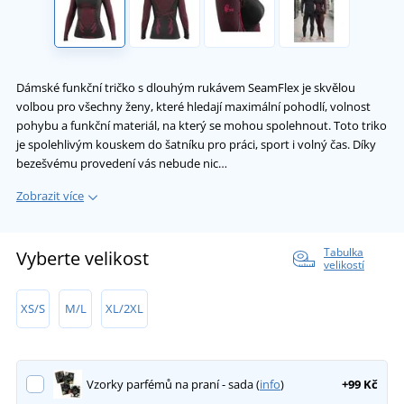
Dámské funkční tričko s dlouhým rukávem SeamFlex je skvělou
volbou pro všechny ženy, které hledají maximální pohodlí, volnost
pohybu a funkční materiál, na který se mohou spolehnout. Toto triko
je spolehlivým kouskem do šatníku pro práci, sport i volný čas. Díky
bezešvému provedení vás nebude nic…
Zobrazit více
Tabulka
Vyberte velikost
velikostí
XS/S
M/L
XL/2XL
Vzorky parfémů na praní - sada (
info
)
+99 Kč