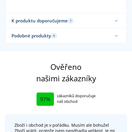
K produktu doporučujeme
1
Elastické
Podobné produkty
4
Funkční
Funkční
Udr
Fu
Ověřeno
našimi zákazníky
zákazníků doporučuje
97%
náš obchod
Zboží i obchod je v pořádku. Musím ale bohužel
Dámské funkční spodky SeamFlex
Zboží vrátit, protože jsem neodhadla velikost. Je mi