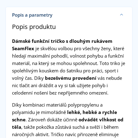
Popis a parametry
Popis produktu
Dámské funkční tričko s dlouhým rukávem
SeamFlex
je skvělou volbou pro všechny ženy, které
hledají maximální pohodlí, volnost pohybu a funkční
materiál, na který se mohou spolehnout. Toto triko je
spolehlivým kouskem do šatníku pro práci, sport i
volný čas. Díky
bezešvému provedení
vás nebude
nic tlačit ani dráždit a vy si tak užijete pohyb i
celodenní nošení bez nepříjemného omezení.
Díky kombinaci materiálů polypropylenu a
polyamidu je mimořádně
lehké, hebké a rychle
schne
. Zároveň dokáže účinně
odvádět vlhkost od
těla
, takže pokožka zůstává suchá a svěží i během
náročných aktivit. Tričko navíc přirozeně eliminuje