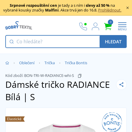
Srpnové rozpouštění cen
je tady a s ním i
slevy až 50 %
na
vybrané kousky značky
Malfini
. Akce trvá jen do 16.8.
Prohlédnout.
0
MENU
HLEDAT
Oblečení
Trička
Trička Bontis
Kód zboží:
BON-TRI-W-RADIANCE-whi-S
Dámské tričko RADIANCE
Bílá | S
Elastické