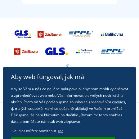
Aby web fungoval, jak má
Aby se Vám u nás co nejlépe nakupovalo, abychom mohli vylepšovat
a zpřehledňovat web nebo Vás informovat o skvělých novinkách a
akcích. Proto od Vás potřebujeme souhlas se zpracováním
cookies
,
tj. malých souborů, které se dočasně ukládají ve Vašem prohlížeči.
Děkujeme, že nám kliknutím na tlačítko „Rozumím“ tento souhlas
Sledujte nás na sociálních sítích
dáte a pomůžete nám tak web zlepšovat.
Souhlas můžete odmítnout
zde