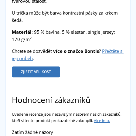
tvarovou stálost.
U trička může být barva kontrastní pásky za krkem
šedá.
Materiál
: 95 % bavlna, 5 % elastan, single jersey;
2
170 g/m
Chcete se dozvědět
více o značce Bontis
?
Přečtěte si
její příběh
.
ZJISTIT VELIKOST
Hodnocení zákazníků
Uvedené recenze jsou nezávislým názorem našich zákazníků,
kteří si tento produkt prokazatelně zakoupili.
Více info.
Zatím žádné názory