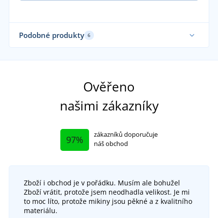
Podobné produkty
6
Elastické
Ela
Ověřeno
našimi zákazníky
zákazníků doporučuje
97%
náš obchod
Zboží i obchod je v pořádku. Musím ale bohužel
Zboží vrátit, protože jsem neodhadla velikost. Je mi
to moc líto, protože mikiny jsou pěkné a z kvalitního
materiálu.