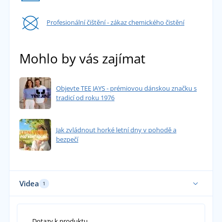
Profesionální čištění - zákaz chemického čistění
Mohlo by vás zajímat
Objevte TEE JAYS - prémiovou dánskou značku s
tradicí od roku 1976
Jak zvládnout horké letní dny v pohodě a
bezpečí
Videa
1
Dotazy k produktu