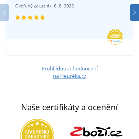
Dámské tričko POND
Ověřený zákazník, 6. 8. 2026
DO 3-4 DNŮ
ve středu 12. 8.
u vás
370 Kč
DETAIL
Prohlédnout hodnocení
na Heuréka.cz
Naše certifikáty a ocenění