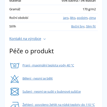
Materiál
95% bavlna / 5% elastan
Gramáž
170 g/m2
Roční období
jaro
,
léto
,
podzim
,
zima
Střih
Boční švy
,
Slim fit
Kontakt na výrobce
Péče o produkt
Praní - maximální teplota vody 40 °C
Bělení - nesmí se bělit
Sušení - nesmí se sušit v bubnové sušičce
Žehlení - povoleno žehlit na nízké teploty do 110 °C