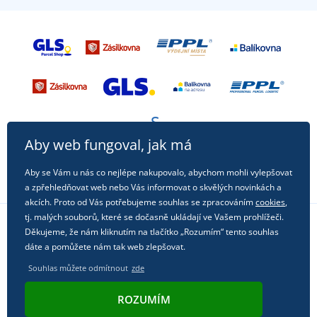
Aby web fungoval, jak má
Aby se Vám u nás co nejlépe nakupovalo, abychom mohli vylepšovat
a zpřehledňovat web nebo Vás informovat o skvělých novinkách a
akcích. Proto od Vás potřebujeme souhlas se zpracováním
cookies
,
tj. malých souborů, které se dočasně ukládají ve Vašem prohlížeči.
Děkujeme, že nám kliknutím na tlačítko „Rozumím“ tento souhlas
Sledujte nás na sociálních sítích
dáte a pomůžete nám tak web zlepšovat.
Souhlas můžete odmítnout
zde
ROZUMÍM
© 2011 - 2026, Dual Trade s.r.o. | Technicky zajišťuje
Simplia.cz
.