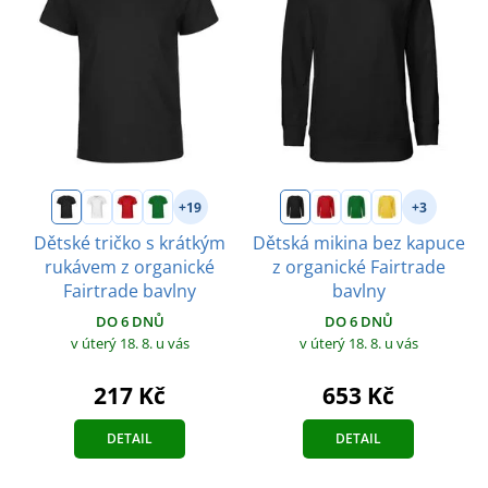
+19
+3
Dětské tričko s krátkým
Dětská mikina bez kapuce
rukávem z organické
z organické Fairtrade
Fairtrade bavlny
bavlny
DO 6 DNŮ
DO 6 DNŮ
v úterý 18. 8.
u vás
v úterý 18. 8.
u vás
217 Kč
653 Kč
DETAIL
DETAIL