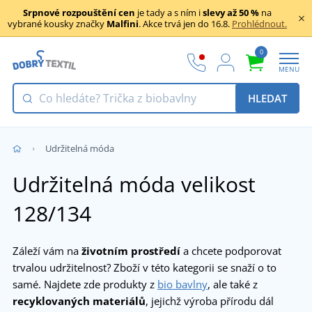
Srpnové rozpouštění cen
je tady a s ním i
slevy až 50 %
na
vybrané kousky značky
Malfini
. Akce trvá jen do 16.8.
Prohlédnout.
0
MENU
HLEDAT
Udržitelná móda
Udržitelná móda velikost
128/134
Záleží vám na
životním prostředí
a chcete podporovat
trvalou udržitelnost? Zboží v této kategorii se snaží o to
samé. Najdete zde produkty z
bio bavlny
, ale také z
recyklovaných materiálů
, jejichž výroba přírodu dál