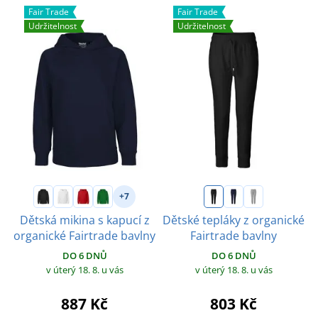
Fair Trade
Fair Trade
Udržitelnost
Udržitelnost
+7
Dětská mikina s kapucí z
Dětské tepláky z organické
organické Fairtrade bavlny
Fairtrade bavlny
DO 6 DNŮ
DO 6 DNŮ
v úterý 18. 8.
u vás
v úterý 18. 8.
u vás
887 Kč
803 Kč