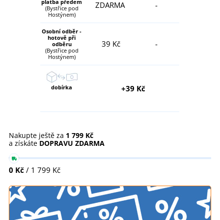
platba předem
ZDARMA
-
(Bystřice pod
Hostýnem)
Osobní odběr -
hotově při
39 Kč
-
odběru
(Bystřice pod
Hostýnem)
dobírka
+39 Kč
Nakupte ještě za
1 799 Kč
a získáte
DOPRAVU ZDARMA
0 Kč
/ 1 799 Kč