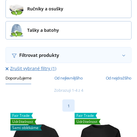
Ručníky a osušky
Tašky a batohy
Filtrovat produkty
Zrušit vybrané filtry (1)
Doporučujeme
Od nejlevnějšího
Od nejdražšího
Zobrazuji 1-4 z 4
1
Fair Trade
Fair Trade
Udržitelnost
Udržitelnost
Sami oblékáme