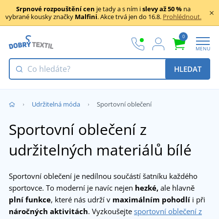
Srpnové rozpouštění cen
je tady a s ním i
slevy až 50 %
na
vybrané kousky značky
Malfini
. Akce trvá jen do 16.8.
Prohlédnout.
0
MENU
HLEDAT
Udržitelná móda
Sportovní oblečení
Sportovní oblečení z
udržitelných materiálů bílé
Sportovní oblečení je nedílnou součástí šatníku každého
sportovce. To moderní je navíc nejen
hezké,
ale hlavně
plní funkce
, které nás udrží v
maximálním pohodlí
i při
náročných aktivitách
. Vyzkoušejte
sportovní oblečení z