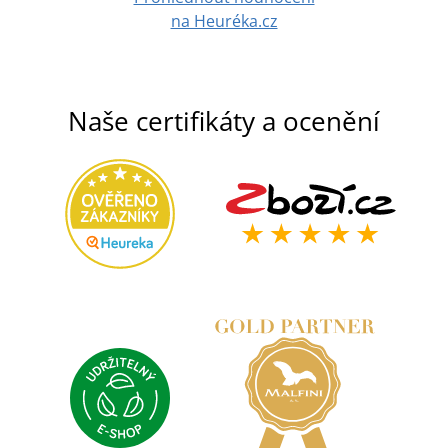
na Heuréka.cz
Naše certifikáty a ocenění