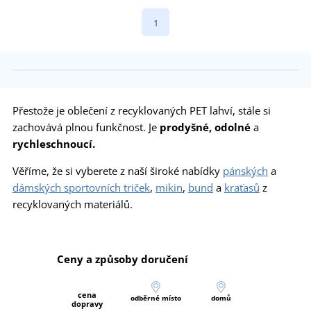
1
Přestože je oblečení z recyklovaných PET lahví, stále si
zachovává plnou funkčnost. Je
prodyšné, odolné
a
rychleschnoucí.
Věříme, že si vyberete z naší široké nabídky
pánských
a
dámských sportovních triček
,
mikin
,
bund
a
kraťasů
z
recyklovaných materiálů.
Ceny a způsoby doručení
cena
odběrné místo
domů
dopravy