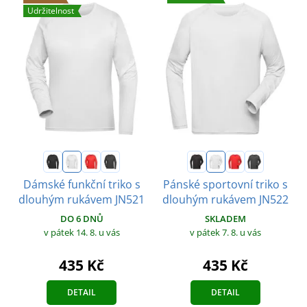
Udržitelnost
Dámské funkční triko s
Pánské sportovní triko s
dlouhým rukávem JN521
dlouhým rukávem JN522
DO 6 DNŮ
SKLADEM
v pátek 14. 8.
u vás
v pátek 7. 8.
u vás
435 Kč
435 Kč
DETAIL
DETAIL