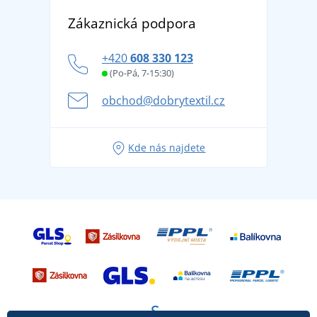
Vrácení zboží a reklamace
Objevte TEE JAYS - prémiovou dánskou značku s
DobrýTextil pro firmy a organizace
Zákaznická podpora
Potisk a výšivka
tradicí od roku 1976
Blog
Zásady ochrany osobních údajů
Jak zvládnout horké letní dny v pohodě a bezpečí
+420
608 330 123
Affiliate
Věrnostní program BONTIS +
Letní dobrodružství začíná balením aneb připravte
(Po-Pá, 7-15:30)
Kariéra
se na dovolenou bez starostí
obchod@dobrytextil.cz
Tipy na svěží outfity pro pohodové léto
Oblíbené tričko City v hlavní roli: outfity pro každou
Kde nás najdete
příležitost!