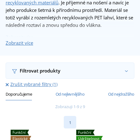
recyklovaných materiálů
. Je příjemné na nošení a navíc je
jeho produkce šetrná k přírodnímu prostředí. Materiál se
totiž vyrábí z rozemletých recyklovaných PET lahví, které se
následně roztaví a znovu spředou do vlákna.
Zobrazit více
Zobrazit více
Filtrovat produkty
Zrušit vybrané filtry (1)
Doporučujeme
Od nejlevnějšího
Od nejdražšího
Zobrazuji 1-9 z 9
1
Funkční
Funkční
Elastické
Udržitelnost