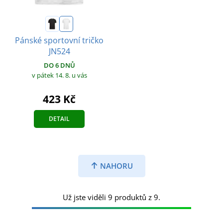
Pánské sportovní tričko
JN524
DO 6 DNŮ
v pátek 14. 8.
u vás
423 Kč
DETAIL
NAHORU
Už jste viděli 9 produktů z 9.