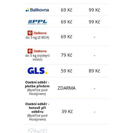
69 Kč
99 Kč
69 Kč
99 Kč
69 Kč
-
do 5 kg (Z-BOX)
79 Kč
-
do 5 kg (výdejní
místo)
59 Kč
89 Kč
Osobní odběr -
platba předem
ZDARMA
-
(Bystřice pod
Hostýnem)
Osobní odběr -
hotově při
39 Kč
-
odběru
(Bystřice pod
Hostýnem)