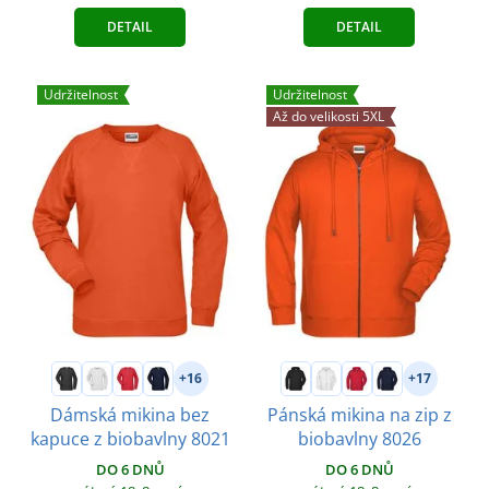
DETAIL
DETAIL
Udržitelnost
Udržitelnost
Až do velikosti 5XL
+16
+17
Dámská mikina bez
Pánská mikina na zip z
kapuce z biobavlny 8021
biobavlny 8026
DO 6 DNŮ
DO 6 DNŮ