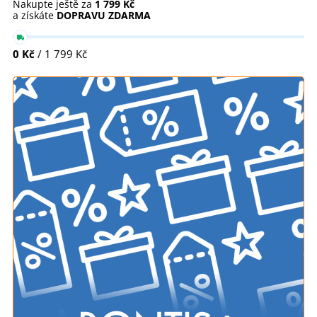
Nakupte ještě za
1 799 Kč
a získáte
DOPRAVU ZDARMA
0 Kč
/ 1 799 Kč