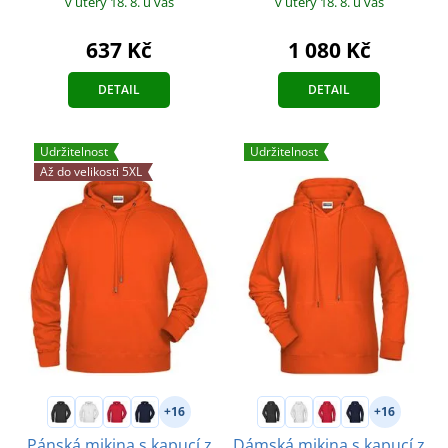
v úterý 18. 8.
u vás
v úterý 18. 8.
u vás
637 Kč
1 080 Kč
DETAIL
DETAIL
Udržitelnost
Udržitelnost
Až do velikosti 5XL
+16
+16
Pánská mikina s kapucí z
Dámská mikina s kapucí z