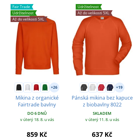
Fair Trade
Udržitelnost
Udržitelnost
Až do velikosti 5XL
Až do velikosti 5XL
+26
+19
Mikina z organické
Pánská mikina bez kapuce
Fairtrade bavlny
z biobavlny 8022
DO 6 DNŮ
SKLADEM
v úterý 18. 8.
u vás
v úterý 11. 8.
u vás
859 Kč
637 Kč