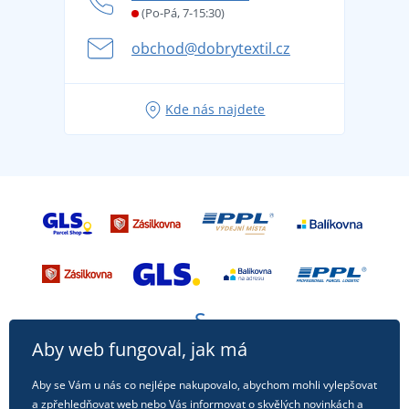
Věrnostní program BONTIS +
Letní dobrodružství začíná balením aneb připravte
(Po-Pá, 7-15:30)
Kariéra
se na dovolenou bez starostí
obchod@dobrytextil.cz
Tipy na svěží outfity pro pohodové léto
Oblíbené tričko City v hlavní roli: outfity pro každou
Kde nás najdete
příležitost!
Aby web fungoval, jak má
Aby se Vám u nás co nejlépe nakupovalo, abychom mohli vylepšovat
a zpřehledňovat web nebo Vás informovat o skvělých novinkách a