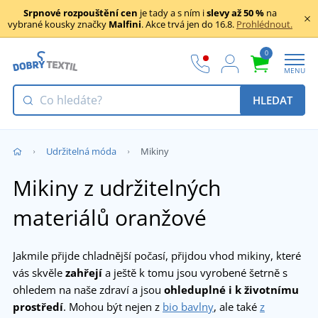
Srpnové rozpouštění cen
je tady a s ním i
slevy až 50 %
na
vybrané kousky značky
Malfini
. Akce trvá jen do 16.8.
Prohlédnout.
0
MENU
HLEDAT
Udržitelná móda
Mikiny
Mikiny z udržitelných
materiálů oranžové
Jakmile přijde chladnější počasí, přijdou vhod mikiny, které
vás skvěle
zahřejí
a ještě k tomu jsou vyrobené šetrně s
ohledem na naše zdraví a jsou
ohleduplné i k životnímu
prostředí
. Mohou být nejen z
bio bavlny
, ale také
z