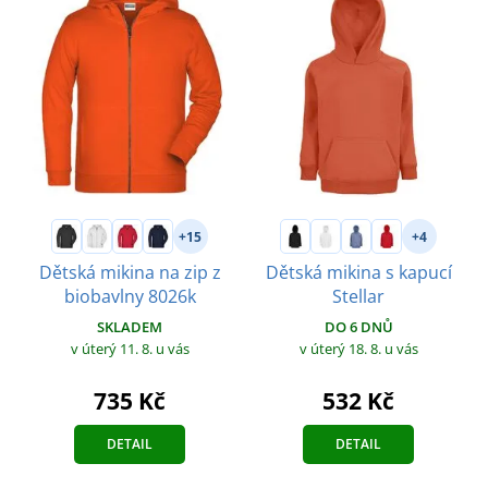
+15
+4
Dětská mikina na zip z
Dětská mikina s kapucí
biobavlny 8026k
Stellar
SKLADEM
DO 6 DNŮ
v úterý 11. 8.
u vás
v úterý 18. 8.
u vás
735 Kč
532 Kč
DETAIL
DETAIL