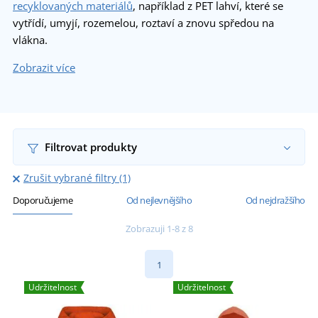
recyklovaných materiálů
, například z PET lahví, které se
vytřídí, umyjí, rozemelou, roztaví a znovu spředou na
vlákna.
Zobrazit více
Filtrovat produkty
Zrušit vybrané filtry (1)
Doporučujeme
Od nejlevnějšího
Od nejdražšího
Zobrazuji 1-8 z 8
1
Udržitelnost
Udržitelnost