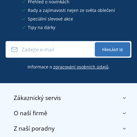
Přehled o novinkách
Rady a zajímavosti nejen ze světa oblečení
Speciální slevové akce
Tipy na dárky
PŘIHLÁSIT SE
Informace o
zpracování osobních údajů
.
Zákaznický servis
O naší firmě
Kontakt
Obchodní podmínky
Z naší poradny
O nás
Doprava a platba