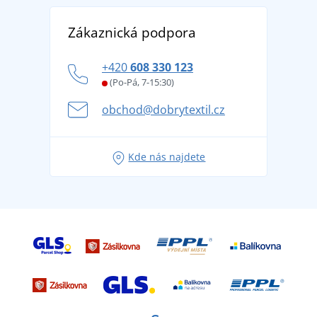
Reference
Vrácení zboží a reklamace
Objevte TEE JAYS - prémiovou dánskou značku s
DobrýTextil pro firmy a organizace
Zákaznická podpora
Potisk a výšivka
tradicí od roku 1976
Blog
Zásady ochrany osobních údajů
Jak zvládnout horké letní dny v pohodě a bezpečí
+420
608 330 123
Affiliate
Věrnostní program BONTIS +
Letní dobrodružství začíná balením aneb připravte
(Po-Pá, 7-15:30)
Kariéra
se na dovolenou bez starostí
obchod@dobrytextil.cz
Tipy na svěží outfity pro pohodové léto
Oblíbené tričko City v hlavní roli: outfity pro každou
Kde nás najdete
příležitost!