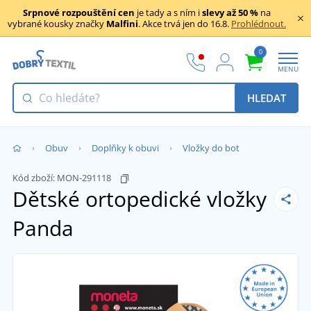
Srpnové rozpouštění cen
je tady a s ním i
slevy až 50 %
na
vybrané kousky značky
Malfini
. Akce trvá jen do 16.8.
Prohlédnout.
0
MENU
HLEDAT
Obuv
Doplňky k obuvi
Vložky do bot
Kód zboží:
MON-291118
Dětské ortopedické vložky
Panda