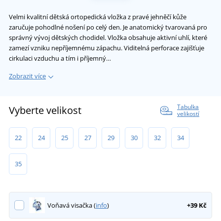
Velmi kvalitní dětská ortopedická vložka z pravé jehněčí kůže
zaručuje pohodlné nošení po celý den. Je anatomický tvarovaná pro
správný vývoj dětských chodidel. Vložka obsahuje aktivní uhlí, které
zamezí vzniku nepříjemnému zápachu. Viditelná perforace zajišťuje
cirkulaci vzduchu a tím i příjemný…
Zobrazit více
Tabulka
Vyberte velikost
velikostí
22
24
25
27
29
30
32
34
35
Voňavá visačka (
info
)
+39 Kč