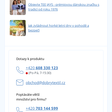
Objevte TEE JAYS - prémiovou dánskou značku s
tradicí od roku 1976
Jak zvládnout horké letní dny v pohodě a
bezpečí
Dotazy k produktu
+420
608 330 123
(Po-Pá, 7-15:30)
obchod@dobrytextil.cz
Poptáváte větší
množství pro firmu?
+420
703 144 599