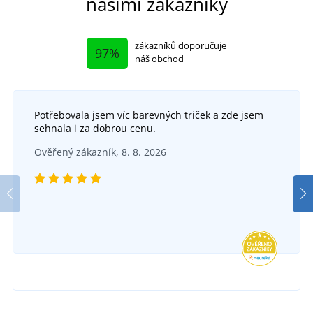
našimi zákazníky
zákazníků doporučuje
97%
náš obchod
Potřebovala jsem víc barevných triček a zde jsem
sehnala i za dobrou cenu.
Zimní vložky do bot Alu Alaska
Ověřený zákazník, 8. 8. 2026
SKLADEM
v úterý 11. 8.
u vás
98 Kč
DETAIL