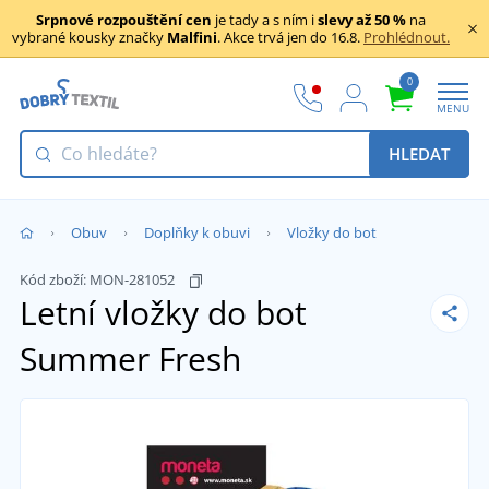
Srpnové rozpouštění cen
je tady a s ním i
slevy až 50 %
na
vybrané kousky značky
Malfini
. Akce trvá jen do 16.8.
Prohlédnout.
0
MENU
HLEDAT
Obuv
Doplňky k obuvi
Vložky do bot
Kód zboží:
MON-281052
Letní vložky do bot
Summer Fresh