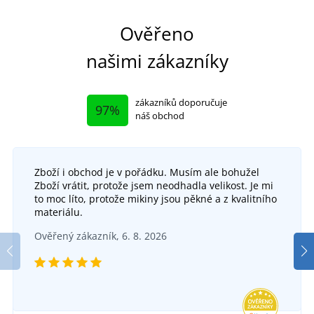
Ověřeno
našimi zákazníky
zákazníků doporučuje
97%
náš obchod
Zboží i obchod je v pořádku. Musím ale bohužel
Antibakteriální sprej do bot s aktivním stříbrem
Zboží vrátit, protože jsem neodhadla velikost. Je mi
to moc líto, protože mikiny jsou pěkné a z kvalitního
Sportovní vložky AnatomiX
SKLADEM
materiálu.
v úterý 11. 8.
u vás
Ověřený zákazník, 6. 8. 2026
SKLADEM
123 Kč
v úterý 11. 8.
u vás
DETAIL
195 Kč