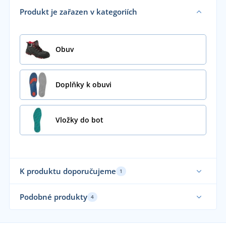
Produkt je zařazen v kategoriích
Obuv
Doplňky k obuvi
Vložky do bot
K produktu doporučujeme
1
Podobné produkty
4
Sami používáme
Vy
No