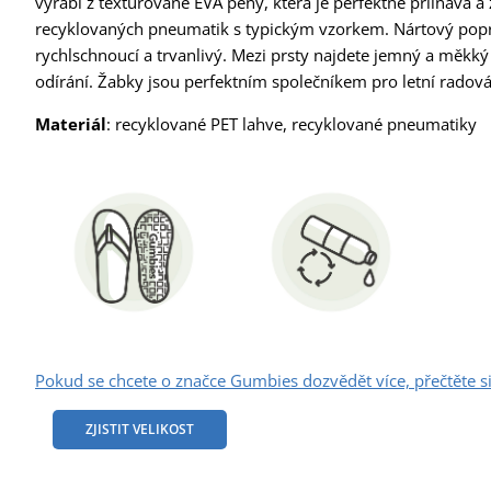
vyrábí z texturované EVA pěny, která je perfektně přilnavá
recyklovaných pneumatik s typickým vzorkem. Nártový popru
rychlschnoucí a trvanlivý. Mezi prsty najdete jemný a měkký
odírání. Žabky jsou perfektním společníkem pro letní radová
Materiál
: recyklované PET lahve, recyklované pneumatiky
Pokud se chcete o značce Gumbies dozvědět více, přečtěte si
ZJISTIT VELIKOST