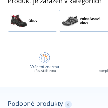
Produkt je zařazen v kategoriích
Volnočasová
Obuv
obuv
Vrácení zdarma
přes Zásilkovnu
komple
Podobné produkty
6