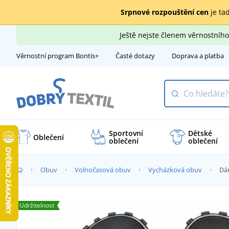
Srpnové rozpouštění cen
je tad
Ještě nejste členem věrnostní
Věrnostní program Bontis+
Časté dotazy
Doprava a platba
Sportovní
Dětské
Oblečení
oblečení
oblečení
Obuv
Volnočasová obuv
Vycházková obuv
Dá
Udržitelnost