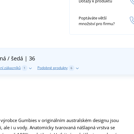
Dotazy k produktu
Poptáváte větší
množství pro firmu?
ná / šedá | 36
ní zákazníků
Podobné produkty
1
6
o výrobce Gumbies v originálním australském designu jsou
i, ale i u vody. Anatomicky tvarovaná nášlapná vrstva se