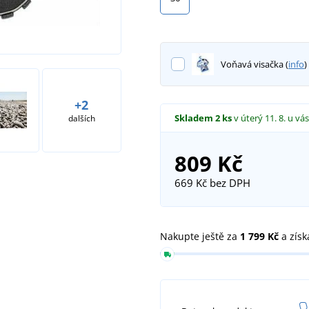
Voňavá visačka (
info
)
+2
Skladem
2 ks
v úterý 11. 8.
u vás
dalších
809 Kč
669 Kč
bez DPH
Nakupte ještě za
1 799 Kč
a získ