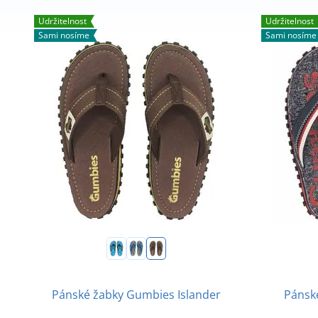
Udržitelnost
Udržitelnost
Sami nosíme
Sami nosíme
Pánské žabky Gumbies Islander
Pánsk