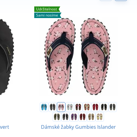
Udržitelnost
U
Sami nosíme
S
vert
Dámské žabky Gumbies Islander