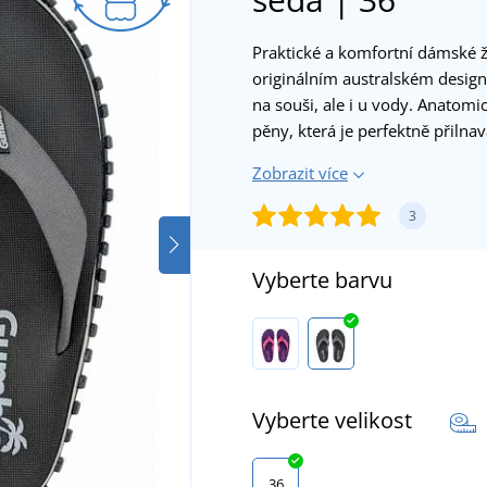
Praktické a komfortní dámské 
originálním australském design
na souši, ale i u vody. Anatomi
pěny, která je perfektně přilna
Zobrazit více
3
Vyberte barvu
Vyberte velikost
36