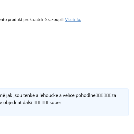
ento produkt prokazatelně zakoupili.
Více info.
 jak jsou tenké a lehoucke a velice pohodlne👍🏻👍🏻👍🏻za
bjednat další 👍🏻👍🏻👍🏻super