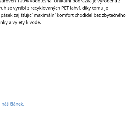
 a zároveň 100% vodotěsná. Unikátní podrážka je vyrobená z
h se vyrábí z recyklovaných PET lahví, díky tomu je
 pásek zajišťující maximální komfort chodidel bez zbytečného
nky a výlety k vodě.
 náš článek.