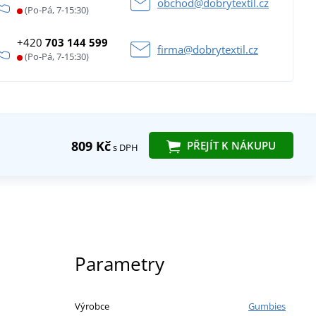
obchod@dobrytextil.cz
(Po-Pá, 7-15:30)
+420
703 144 599
firma@dobrytextil.cz
(Po-Pá, 7-15:30)
809 Kč
PŘEJÍT K NÁKUPU
s DPH
Parametry
Výrobce
Gumbies