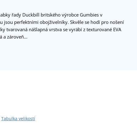
žabky řady Duckbill britského výrobce Gumbies v
u jsou perfektními obojživelníky. Skvěle se hodí pro nošení
cky tvarovaná nášlapná vrstva se vyrábí z texturované EVA
vá a zároveň…
Tabulka velikostí