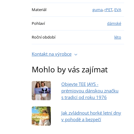
Materiál
guma
,
rPET
,
EVA
Pohlaví
dámské
Roční období
léto
Kontakt na výrobce
Mohlo by vás zajímat
Objevte TEE JAYS -
prémiovou dánskou značku
s tradicí od roku 1976
Jak zvládnout horké letní dny
v pohodě a bezpečí