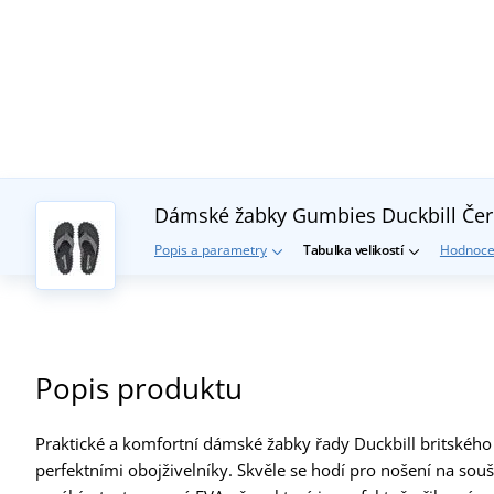
Dámské žabky Gumbies Duckbill
Čer
Popis a parametry
Tabulka velikostí
Hodnoce
Popis produktu
Praktické a komfortní dámské žabky řady Duckbill britskéh
perfektními obojživelníky. Skvěle se hodí pro nošení na souš