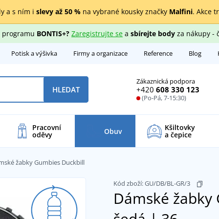
y a s ním i
slevy až 50 %
na vybrané kousky značky
Malfini
. Akce t
ho programu
BONTIS+?
Zaregistrujte se
a
sbírejte body
za nákupy - 
Potisk a výšivka
Firmy a organizace
Reference
Blog
Zákaznická podpora
+420
608 330 123
HLEDAT
(Po-Pá, 7-15:30)
Pracovní
Kšiltovky
Obuv
oděvy
a čepice
mské žabky Gumbies Duckbill
Kód zboží:
GU/DB/BL-GR/3
Dámské žabky 
šedá | 36