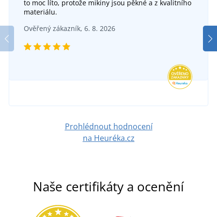
to moc líto, protože mikiny jsou pěkné a z kvalitního
Sněhule FREEZE
SKLADEM
materiálu.
v pondělí 10. 8.
u vás
Ověřený zákazník, 6. 8. 2026
DO 5 DNŮ
129 Kč
ve čtvrtek 13. 8.
u vás
DETAIL
871 Kč
DETAIL
Prohlédnout hodnocení
na Heuréka.cz
Naše certifikáty a ocenění