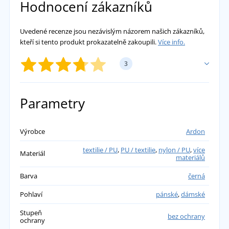
Hodnocení zákazníků
Uvedené recenze jsou nezávislým názorem našich zákazníků,
kteří si tento produkt prokazatelně zakoupili.
Více info.
3
PŘIDAT VLASTNÍ HODNOCENÍ
Parametry
Miloš
Výrobce
Ardon
textilie / PU
,
PU / textilie
,
nylon / PU
,
více
Boty bohužel po dvou měsících nošení
Materiál
materiálů
praskly.
Barva
černá
přidáno 18.01.2026
Pohlaví
pánské
,
dámské
Stupeň
bez ochrany
ochrany