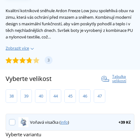
Kvalitní kotníkové sněhule Ardon Freeze Low jsou spolehlivá obuv na
zimu, která vás ochrání před mrazem a sněhem. Kombinují moderní
design s maximální funkčností, aby vám poskytly pohodlí a teplo i v
těch nejchladnějších dnech. Svršek boty je vyrobený z kombinace PU
a nylonové textilie, což…
Zobrazit více
3
Tabulka
Vyberte velikost
velikostí
38
39
40
44
45
46
47
Voňavá visačka (
info
)
+39 Kč
Vyberte variantu