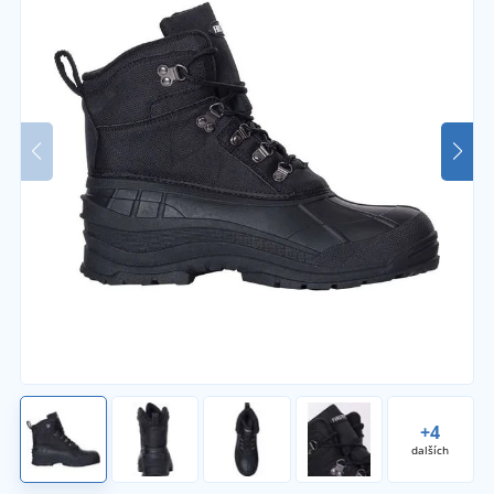
+4
dalších