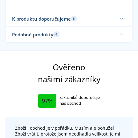
K produktu doporučujeme
5
Vyrobeno v ČR
Sa
Podobné produkty
6
Sami oblékáme
Fu
Ověřeno
našimi zákazníky
zákazníků doporučuje
97%
náš obchod
Zboží i obchod je v pořádku. Musím ale bohužel
Ponožky THERMOULTRA
Zboží vrátit, protože jsem neodhadla velikost. Je mi