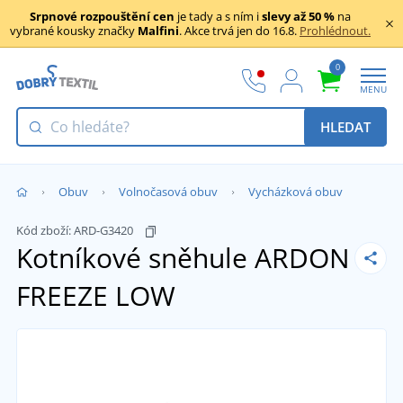
Srpnové rozpouštění cen
je tady a s ním i
slevy až 50 %
na
vybrané kousky značky
Malfini
. Akce trvá jen do 16.8.
Prohlédnout.
0
MENU
HLEDAT
Obuv
Volnočasová obuv
Vycházková obuv
Kód zboží:
ARD-G3420
Kotníkové sněhule ARDON
FREEZE LOW