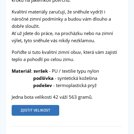
kroku na jakémkoli povrchu.
Kvalitní materiály zaručují, že sněhule vydrží i
náročné zimní podmínky a budou vám dlouho a
dobře sloužit.
Ať už jdete do práce, na procházku nebo na zimní
výlet, tyto sněhule vás nikdy nezklamou.
Pořiďte si tuto kvalitní zimní obuv, která vám zajistí
teplo a pohodlí po celou zimu.
Materiál
:
svršek
- PU / textilie typu nylon
podšívka
- syntetická kožešina
podešev
- termoplastická pryž
Jedna bota velikosti 42 váží 563 gramů.
ZJISTIT VELIKOST