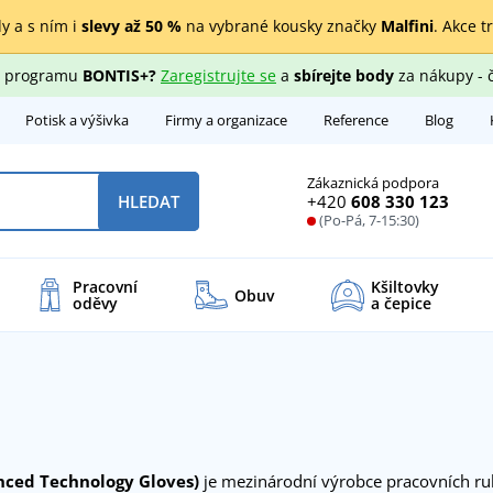
y a s ním i
slevy až 50 %
na vybrané kousky značky
Malfini
. Akce t
ho programu
BONTIS+?
Zaregistrujte se
a
sbírejte body
za nákupy - 
Potisk a výšivka
Firmy a organizace
Reference
Blog
Zákaznická podpora
+420
608 330 123
HLEDAT
(Po-Pá, 7-15:30)
Pracovní
Kšiltovky
Obuv
oděvy
a čepice
ced Technology Gloves)
je mezinárodní výrobce pracovních ruk