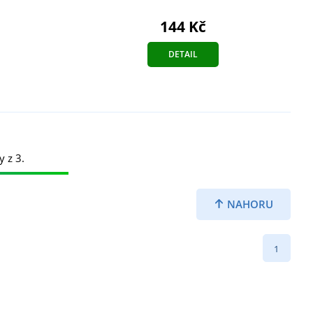
144 Kč
DETAIL
y z 3.
NAHORU
1