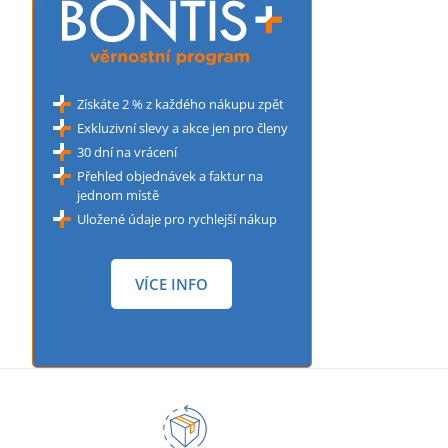
Získáte 2 % z každého nákupu zpět
Exkluzivní slevy a akce jen pro členy
30 dní na vrácení
Přehled objednávek a faktur na
jednom místě
Uložené údaje pro rychlejší nákup
VÍCE INFO