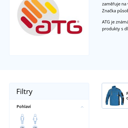
zaměřuje na 
Značka působ
ATG je známá
produkty s d
Filtry
Pohlaví
(3)
(3)