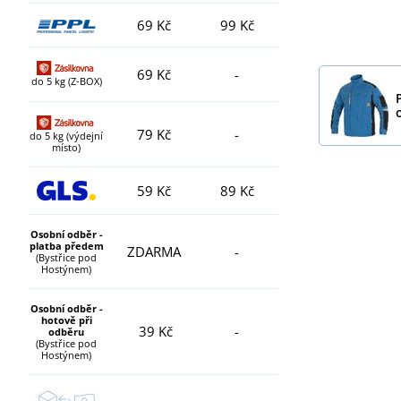
69 Kč
99 Kč
69 Kč
-
do 5 kg (Z-BOX)
79 Kč
-
do 5 kg (výdejní
místo)
59 Kč
89 Kč
Osobní odběr -
platba předem
ZDARMA
-
(Bystřice pod
Hostýnem)
Osobní odběr -
hotově při
39 Kč
-
odběru
(Bystřice pod
Hostýnem)