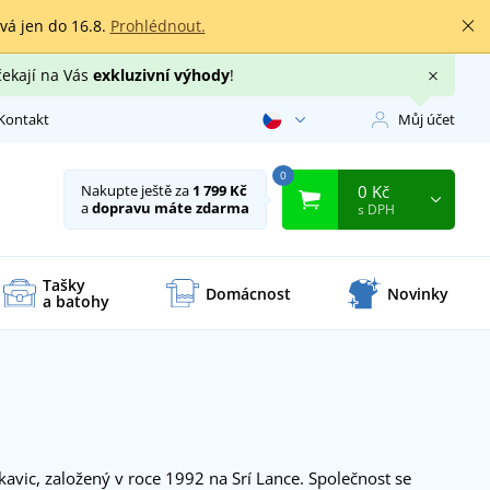
rvá jen do 16.8.
Prohlédnout.
čekají na Vás
exkluzivní výhody
!
Kontakt
Můj účet
0
0 Kč
Nakupte ještě za
1 799 Kč
a
dopravu máte zdarma
s DPH
Tašky
Domácnost
Novinky
a batohy
avic, založený v roce 1992 na Srí Lance. Společnost se