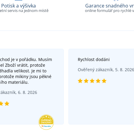
Potisk a výšivka
Garance snadného vr
tní servis na jednom místě
online formulář pro rychlé v
bchod je v pořádku. Musím
Rychlost dodáni
el Zboží vrátit, protože
Ověřený zákazník, 5. 8. 202
hadla velikost. Je mi to
 protože mikiny jsou pěkné
ního materiálu.
ákazník, 6. 8. 2026