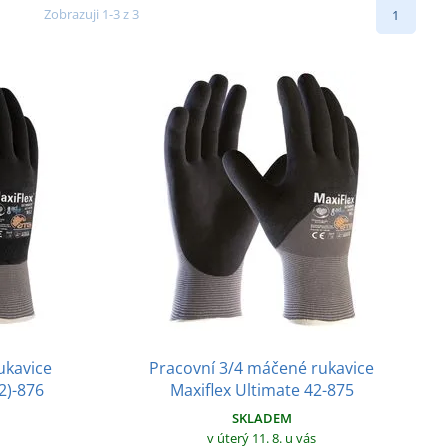
Zobrazuji 1-3 z 3
1
ukavice
Pracovní 3/4 máčené rukavice
2)-876
Maxiflex Ultimate 42-875
SKLADEM
v úterý 11. 8.
u vás