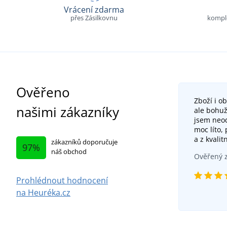
Vrácení zdarma
přes Zásilkovnu
komple
Ověřeno
Zboží i o
našimi zákazníky
ale bohuž
jsem neod
moc líto,
a z kvalit
zákazníků doporučuje
97%
náš obchod
Ověřený z
Prohlédnout hodnocení
na Heuréka.cz