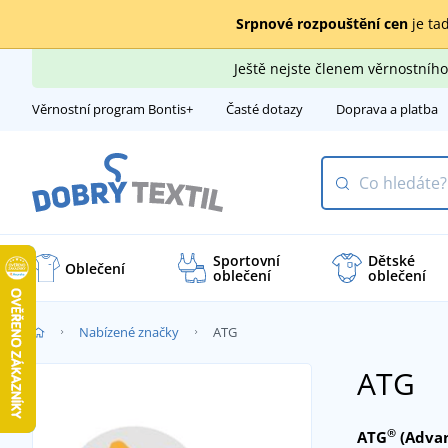
Srpnové rozpouštění cen
je tad
Ještě nejste členem věrnostní
Věrnostní program Bontis+
Časté dotazy
Doprava a platba
Sportovní
Dětské
Oblečení
oblečení
oblečení
Nabízené značky
ATG
ATG
®
ATG
(Advan