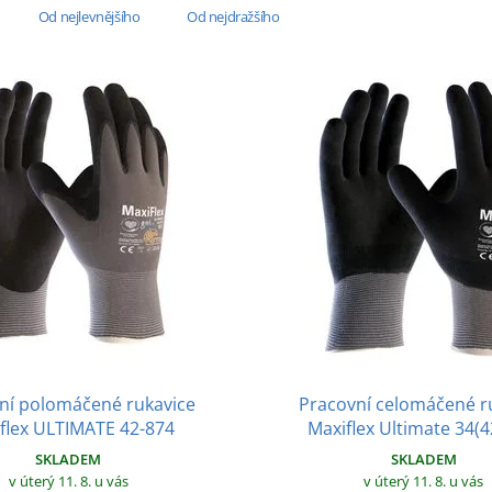
Od nejlevnějšího
Od nejdražšího
ní polomáčené rukavice
Pracovní celomáčené r
flex ULTIMATE 42-874
Maxiflex Ultimate 34(4
SKLADEM
SKLADEM
v úterý 11. 8.
u vás
v úterý 11. 8.
u vás