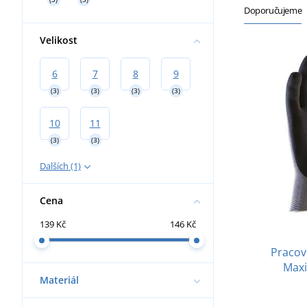
Doporučujeme
Velikost
6
7
8
9
(3)
(3)
(3)
(3)
10
11
(3)
(3)
Dalších (1)
Cena
139 Kč
146 Kč
Pracov
Maxi
Materiál