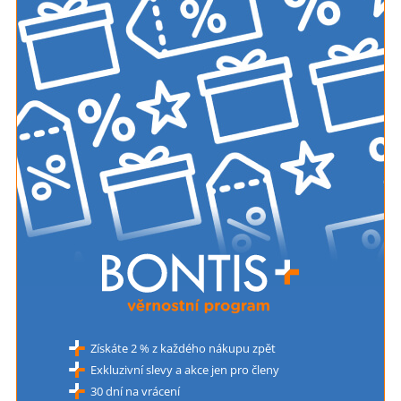
Získáte 2 % z každého nákupu zpět
Exkluzivní slevy a akce jen pro členy
30 dní na vrácení