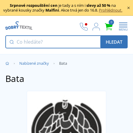
Srpnové rozpouštění cen
je tady a s ním i
slevy až 50 %
na
vybrané kousky značky
Malfini
. Akce trvá jen do 16.8.
Prohlédnout.
0
MENU
HLEDAT
Nabízené značky
Bata
Bata