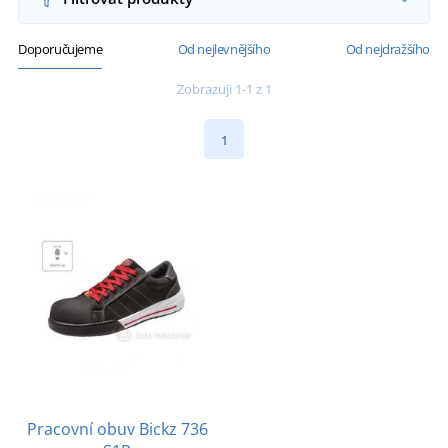
Doporučujeme
Od nejlevnějšího
Od nejdražšího
Zobrazuji 1-1 z 1
1
Pracovní obuv Bickz 736