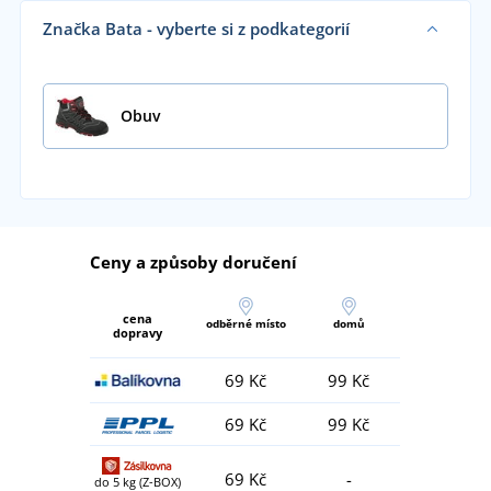
Značka Bata - vyberte si z podkategorií
Obuv
Ceny a způsoby doručení
cena
odběrné místo
domů
dopravy
69 Kč
99 Kč
69 Kč
99 Kč
69 Kč
-
do 5 kg (Z-BOX)