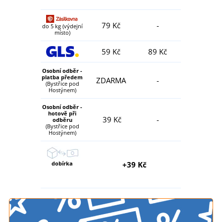
79 Kč
-
do 5 kg (výdejní
místo)
59 Kč
89 Kč
Osobní odběr -
platba předem
ZDARMA
-
(Bystřice pod
Hostýnem)
Osobní odběr -
hotově při
39 Kč
-
odběru
(Bystřice pod
Hostýnem)
dobírka
+39 Kč