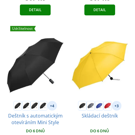
DETAIL
DETAIL
Udržitelnost
+4
+3
Deštník s automatickým
Skládací deštník
otevíráním Mini Style
DO 6 DNŮ
DO 6 DNŮ