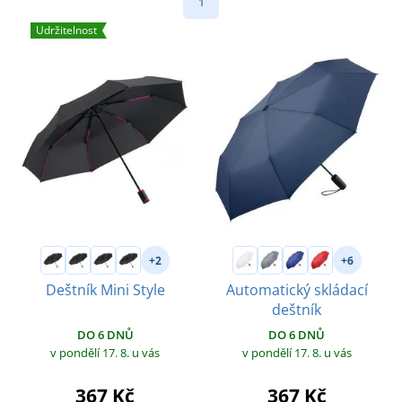
1
Udržitelnost
+2
+6
Deštník Mini Style
Automatický skládací
deštník
DO 6 DNŮ
DO 6 DNŮ
v pondělí 17. 8.
u vás
v pondělí 17. 8.
u vás
367 Kč
367 Kč