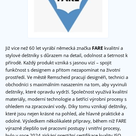
Již více než 60 let vyrábí německá značka
FARE
kvalitní a
stylové deštníky s důrazem na detail, odolnost a šetrnost k
přírodě. Každý produkt vzniká s jasnou vizí – spojit
funkčnost s designem a přitom nezapomínat na životní
prostředí. Ve městě Remscheid pracují designéři, technici a
obchodníci s maximálním nasazením na tom, aby vyvinuli
deštníky, které opravdu vydrží. Společnost využívá kvalitní
materiály, moderní technologie a šetřící výrobní procesy s
ohledem na zpracování vody. Díky tomu vznikají deštníky,
které jsou nejen krásné na pohled, ale hlavně praktické a
odolné. Výsledkem několikaleté přípravy, během níž FARE
výrazně zlepšilo své pracovní postupy i vnitřní procesy,
bylo v roce 2024 získání prestižní certifikace kvality ISO