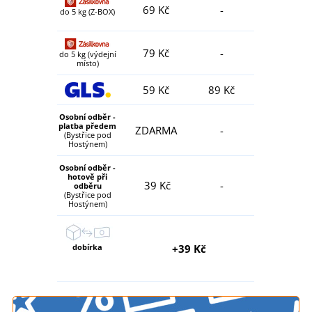
69 Kč
-
do 5 kg (Z-BOX)
79 Kč
-
do 5 kg (výdejní
místo)
59 Kč
89 Kč
Osobní odběr -
platba předem
ZDARMA
-
(Bystřice pod
Hostýnem)
Osobní odběr -
hotově při
39 Kč
-
odběru
(Bystřice pod
Hostýnem)
dobírka
+39 Kč