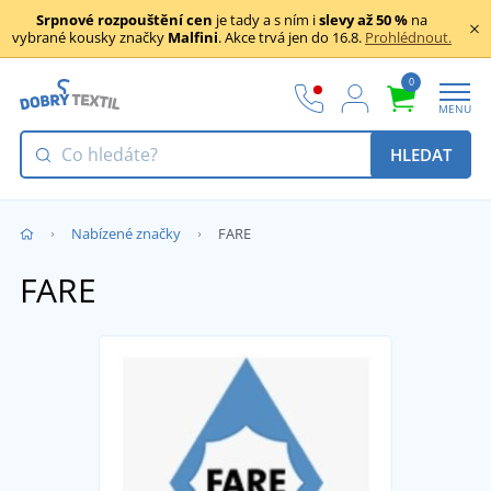
Srpnové rozpouštění cen
je tady a s ním i
slevy až 50 %
na
vybrané kousky značky
Malfini
. Akce trvá jen do 16.8.
Prohlédnout.
0
MENU
HLEDAT
Nabízené značky
FARE
FARE