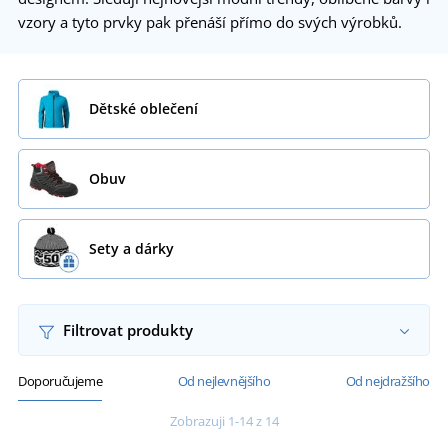
vzory a tyto prvky
pak p
řen
á
š
í
p
ř
í
mo do sv
ý
ch v
ý
robk
ů.
Dětské oblečení
Obuv
Sety a dárky
Filtrovat produkty
Doporučujeme
Od nejlevnějšího
Od nejdražšího
Zobrazuji 1-14 z 14