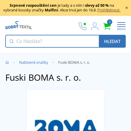
Srpnové rozpouštění cen
je tady a s ním i
slevy až 50 %
na
vybrané kousky značky
Malfini
. Akce trvá jen do 16.8.
Prohlédnout.
0
MENU
HLEDAT
Nabízené značky
Fuski BOMA s. r. o.
Fuski BOMA s. r. o.