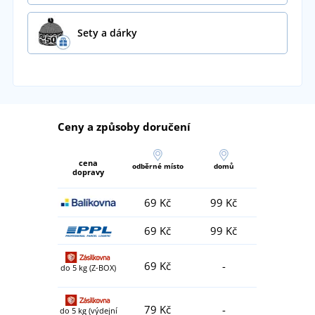
Sety a dárky
Ceny a způsoby doručení
cena
odběrné místo
domů
dopravy
69 Kč
99 Kč
69 Kč
99 Kč
69 Kč
-
do 5 kg (Z-BOX)
79 Kč
-
do 5 kg (výdejní