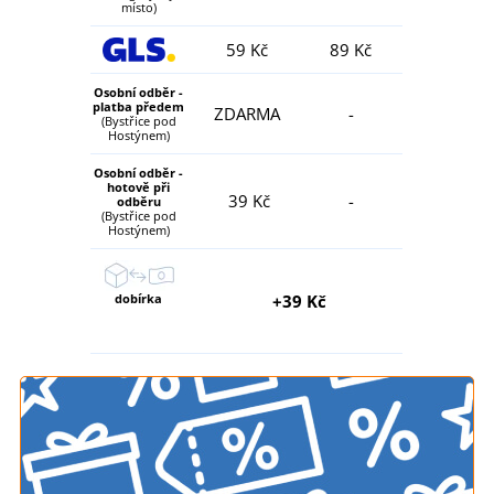
místo)
59 Kč
89 Kč
Osobní odběr -
platba předem
ZDARMA
-
(Bystřice pod
Hostýnem)
Osobní odběr -
hotově při
39 Kč
-
odběru
(Bystřice pod
Hostýnem)
dobírka
+39 Kč