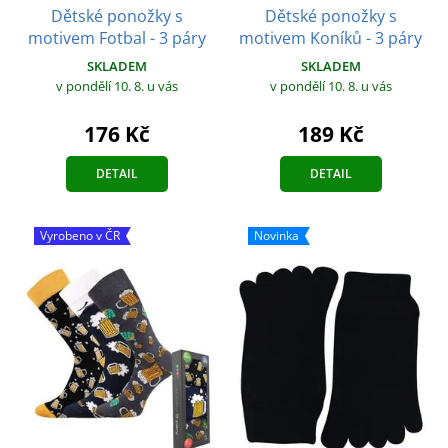
Dětské ponožky s
Dětské ponožky s
motivem Fotbal - 3 páry
motivem Koníků - 3 páry
SKLADEM
SKLADEM
v pondělí 10. 8.
u vás
v pondělí 10. 8.
u vás
176 Kč
189 Kč
DETAIL
DETAIL
Vyrobeno v ČR
Novinka