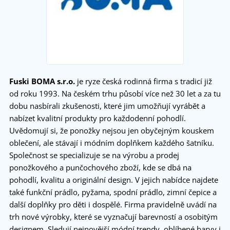
Fuski
BOMA s.r.o.
je ryze česk
á rodinná firma s tradicí ji
ž
od roku 1993. Na česk
ém trhu
p
ůsob
í více ne
ž 30 let a za tu
dobu nasb
í
rali
zku
šenosti, kter
é
jim umo
žňuj
í vyráb
ět a
nab
ízet kvalitní produkty pro ka
ždodenn
í pohodlí.
Uv
ědomuj
í
si,
že ponožky nejsou jen obyčejn
ý
m kouskem
oble
čen
í
, ale
st
á
vaj
í
i m
ó
dn
í
m dopl
ňkem každ
é
ho
šatn
í
ku.
Společnost se sp
ecializ
uje
se na
výrobu a prodej
ponožkového a punčochového zboží,
kde se db
á
na
pohodlí, kvalitu a originální design.
V jejich nab
í
dce najdete
také funkční prádlo, pyžama, spodní prádlo, zimní čepice a
další doplňky pro děti i dospělé.
Firma
pravidelně uvádí na
trh
nov
é
v
ý
robky, kter
é
se
vyznačují barevností a osobitým
designem.
Sleduj
í
nejnovější módní trendy, oblíbené barvy i