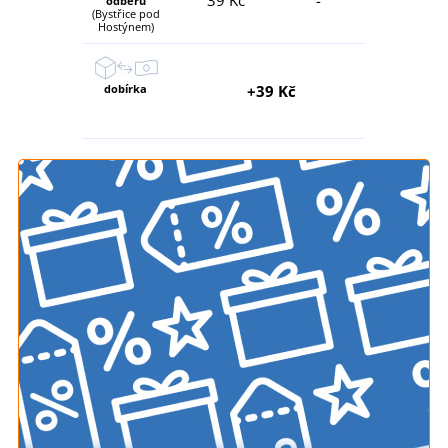
odběru
(Bystřice pod
Hostýnem)
dobírka
+39 Kč