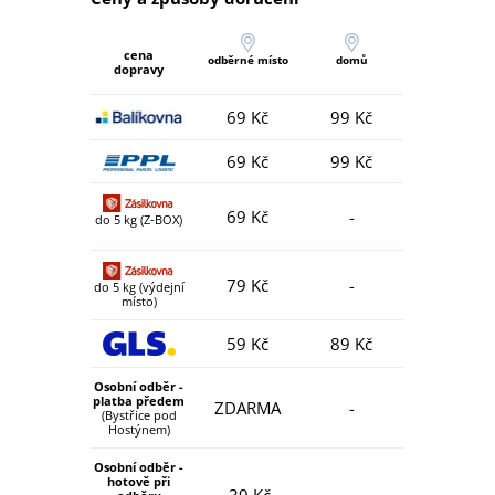
cena
odběrné místo
domů
dopravy
69 Kč
99 Kč
69 Kč
99 Kč
69 Kč
-
do 5 kg (Z-BOX)
79 Kč
-
do 5 kg (výdejní
místo)
59 Kč
89 Kč
Osobní odběr -
platba předem
ZDARMA
-
(Bystřice pod
Hostýnem)
Osobní odběr -
hotově při
39 Kč
-