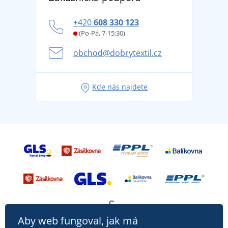
tradicí od roku 1976
Blog
Zásady ochrany osobních údajů
Jak zvládnout horké letní dny v pohodě a bezpečí
+420
608 330 123
Affiliate
Věrnostní program BONTIS +
Letní dobrodružství začíná balením aneb připravte
(Po-Pá, 7-15:30)
Kariéra
se na dovolenou bez starostí
obchod@dobrytextil.cz
Tipy na svěží outfity pro pohodové léto
Oblíbené tričko City v hlavní roli: outfity pro každou
Kde nás najdete
příležitost!
Aby web fungoval, jak má