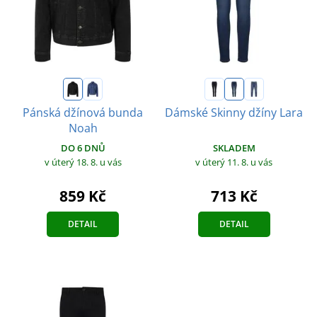
Pánská džínová bunda
Dámské Skinny džíny Lara
Noah
SKLADEM
DO 6 DNŮ
v úterý 11. 8.
u vás
v úterý 18. 8.
u vás
713 Kč
859 Kč
DETAIL
DETAIL