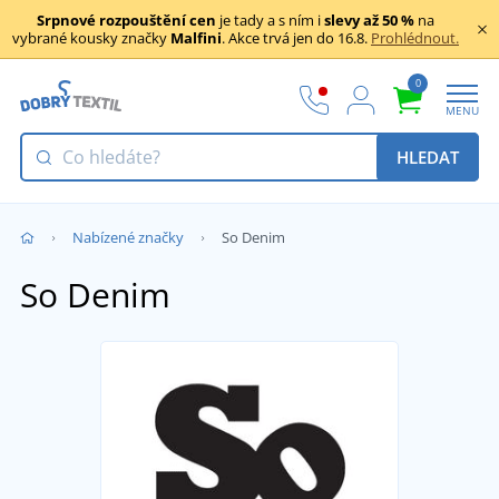
Srpnové rozpouštění cen
je tady a s ním i
slevy až 50 %
na
vybrané kousky značky
Malfini
. Akce trvá jen do 16.8.
Prohlédnout.
0
MENU
HLEDAT
Nabízené značky
So Denim
So Denim