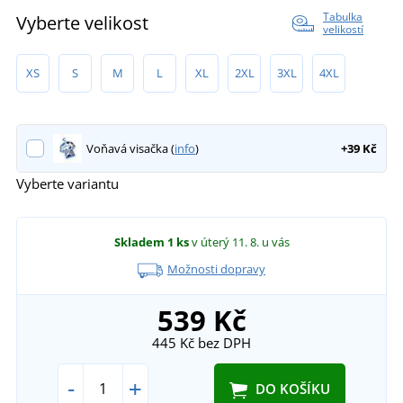
Tabulka
Vyberte velikost
velikostí
XS
S
M
L
XL
2XL
3XL
4XL
Voňavá visačka (
info
)
+39 Kč
Vyberte variantu
Skladem
1 ks
v úterý 11. 8.
u vás
Možnosti dopravy
539 Kč
445 Kč
bez DPH
-
+
DO KOŠÍKU