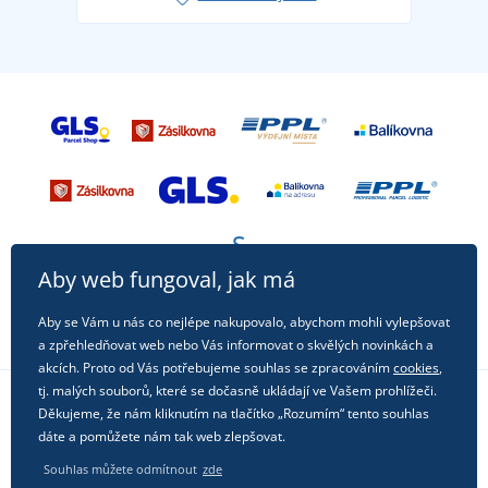
příležitost!
Aby web fungoval, jak má
Aby se Vám u nás co nejlépe nakupovalo, abychom mohli vylepšovat
a zpřehledňovat web nebo Vás informovat o skvělých novinkách a
akcích. Proto od Vás potřebujeme souhlas se zpracováním
cookies
,
tj. malých souborů, které se dočasně ukládají ve Vašem prohlížeči.
Děkujeme, že nám kliknutím na tlačítko „Rozumím“ tento souhlas
Sledujte nás na sociálních sítích
dáte a pomůžete nám tak web zlepšovat.
Souhlas můžete odmítnout
zde