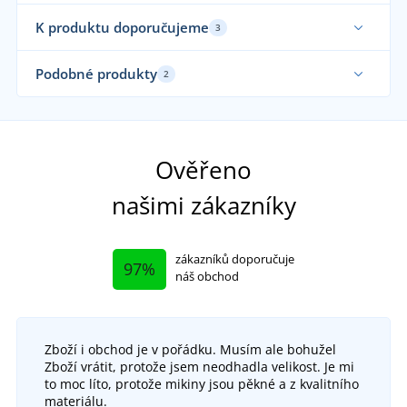
K produktu doporučujeme
3
Ela
Podobné produkty
2
Elastické
Ela
No
Ověřeno
našimi zákazníky
zákazníků doporučuje
97%
náš obchod
Zboží i obchod je v pořádku. Musím ale bohužel
Zboží vrátit, protože jsem neodhadla velikost. Je mi
Pánské bílé pracovní kalhoty JN3004
Dám
to moc líto, protože mikiny jsou pěkné a z kvalitního
+1
materiálu.