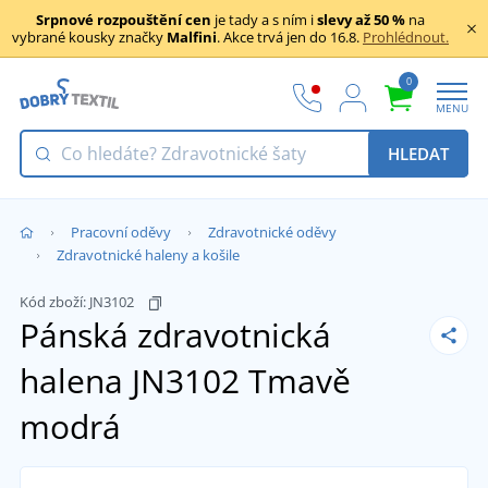
Srpnové rozpouštění cen
je tady a s ním i
slevy až 50 %
na
vybrané kousky značky
Malfini
. Akce trvá jen do 16.8.
Prohlédnout.
0
MENU
HLEDAT
Pracovní oděvy
Zdravotnické oděvy
Zdravotnické haleny a košile
Kód zboží:
JN3102
Pánská zdravotnická
halena JN3102
Tmavě
modrá