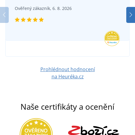
Pánská strečová zdravotnická halena JN3104
SKLADEM
Ověřený zákazník, 6. 8. 2026
v úterý 11. 8.
u vás
SKLADEM
592 Kč
v úterý 11. 8.
u vás
DETAIL
647 Kč
DETAIL
Prohlédnout hodnocení
na Heuréka.cz
Naše certifikáty a ocenění