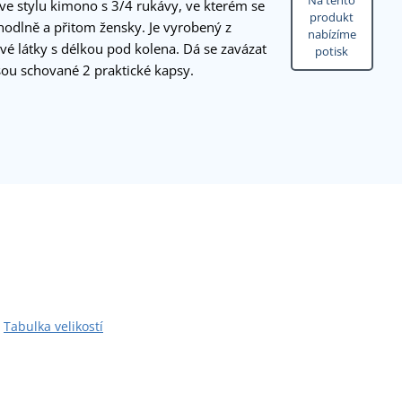
Na tento
e stylu kimono s 3/4 rukávy, ve kterém se
produkt
ohodlně a přitom žensky. Je vyrobený z
nabízíme
vé látky s délkou pod kolena. Dá se zavázat
potisk
sou schované 2 praktické kapsy.
Tabulka velikostí