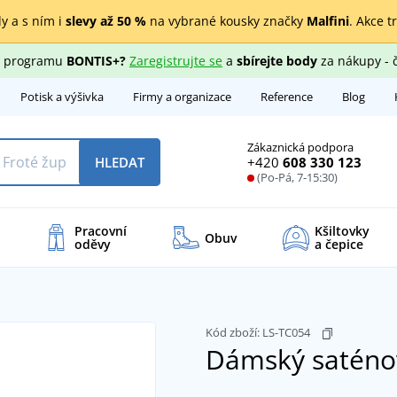
y a s ním i
slevy až 50 %
na vybrané kousky značky
Malfini
. Akce t
ho programu
BONTIS+?
Zaregistrujte se
a
sbírejte body
za nákupy - 
Potisk a výšivka
Firmy a organizace
Reference
Blog
Zákaznická podpora
+420
608 330 123
HLEDAT
(Po-Pá, 7-15:30)
Pracovní
Kšiltovky
Obuv
oděvy
a čepice
Kód zboží:
LS-TC054
Dámský saténo