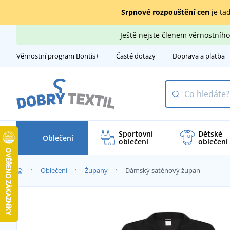
Srpnové rozpouštění cen
je tad
Ještě nejste členem věrnostní
Věrnostní program Bontis+
Časté dotazy
Doprava a platba
Sportovní
Dětské
Oblečení
oblečení
oblečení
Oblečení
Župany
Dámský saténový župan