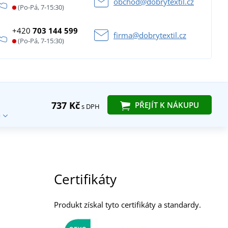
obchod@dobrytextil.cz
(Po-Pá, 7-15:30)
+420
703 144 599
firma@dobrytextil.cz
(Po-Pá, 7-15:30)
737 Kč
PŘEJÍT K NÁKUPU
s DPH
Certifikáty
Produkt získal tyto certifikáty a standardy.