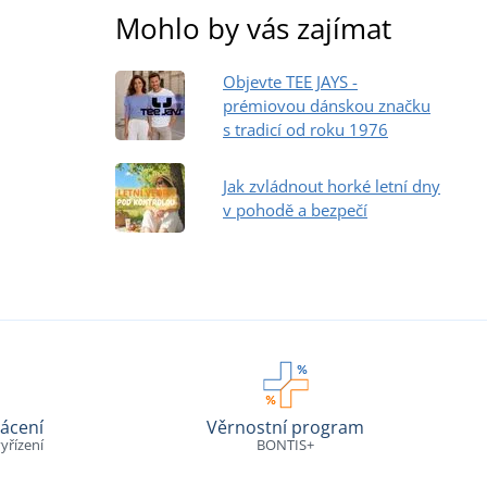
Mohlo by vás zajímat
Objevte TEE JAYS -
prémiovou dánskou značku
s tradicí od roku 1976
Jak zvládnout horké letní dny
v pohodě a bezpečí
ácení
Věrnostní program
yřízení
BONTIS+