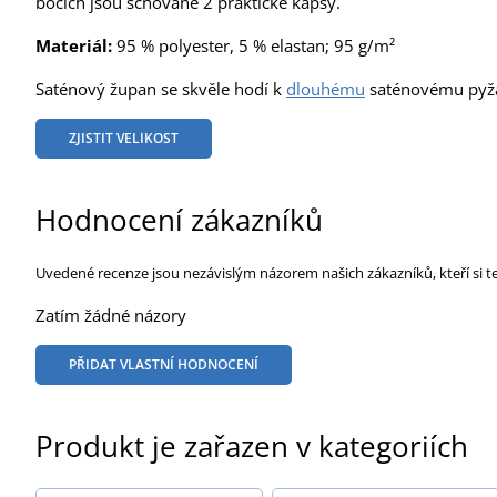
bocích jsou schované 2 praktické kapsy.
Materiál:
95 % polyester, 5 % elastan; 95 g/m²
Saténový župan se skvěle hodí k
dlouhému
saténovému pyž
ZJISTIT VELIKOST
Hodnocení zákazníků
Uvedené recenze jsou nezávislým názorem našich zákazníků, kteří si t
Zatím žádné názory
PŘIDAT VLASTNÍ HODNOCENÍ
Produkt je zařazen v kategoriích