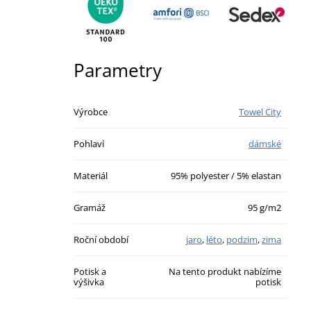
Parametry
Výrobce
Towel City
Pohlaví
dámské
Materiál
95% polyester / 5% elastan
Gramáž
95 g/m2
Roční období
jaro
,
léto
,
podzim
,
zima
Potisk a
Na tento produkt nabízíme
výšivka
potisk