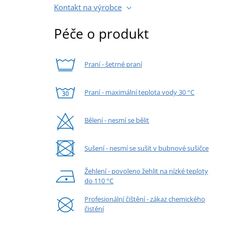
Kontakt na výrobce
Péče o produkt
Praní - šetrné praní
Praní - maximální teplota vody 30 °C
Bělení - nesmí se bělit
Sušení - nesmí se sušit v bubnové sušičce
Žehlení - povoleno žehlit na nízké teploty
do 110 °C
Profesionální čištění - zákaz chemického
čistění