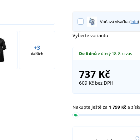
Voňavá visačka (
info
)
Vyberte variantu
+3
Do 6 dnů
v úterý 18. 8.
u vás
dalších
737 Kč
609 Kč
bez DPH
Nakupte ještě za
1 799 Kč
a získ