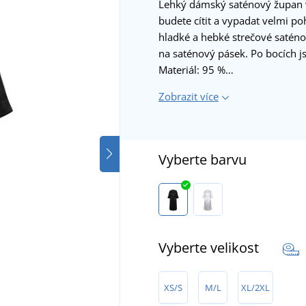
Lehký dámský saténový župan v
budete cítit a vypadat velmi p
hladké a hebké strečové saténo
na saténový pásek. Po bocích j
Materiál: 95 %…
Zobrazit více
Vyberte barvu
Vyberte velikost
XS/S
M/L
XL/2XL