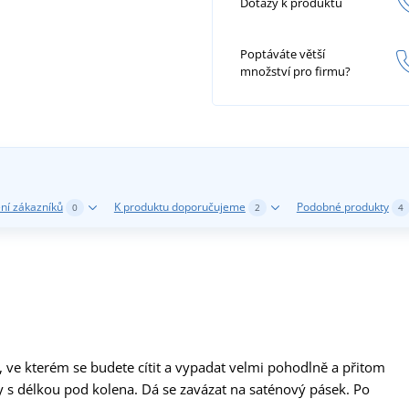
Dotazy k produktu
Poptáváte větší
množství pro firmu?
ní zákazníků
K produktu doporučujeme
Podobné produkty
0
2
4
ve kterém se budete cítit a vypadat velmi pohodlně a přitom
y s délkou pod kolena. Dá se zavázat na saténový pásek. Po