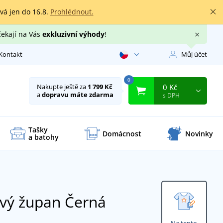
rvá jen do 16.8.
Prohlédnout.
čekají na Vás
exkluzivní výhody
!
Kontakt
Můj účet
0
0 Kč
Nakupte ještě za
1 799 Kč
a
dopravu máte zdarma
s DPH
Tašky
Domácnost
Novinky
a batohy
vý župan
Černá