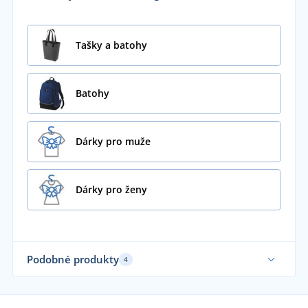
Tašky a batohy
Batohy
Dárky pro muže
Dárky pro ženy
Podobné produkty
4
Sami nosíme
Udr