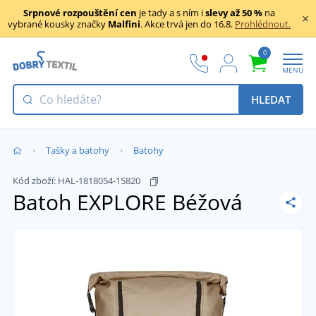
Srpnové rozpouštění cen
je tady a s ním i
slevy až 50 %
na
vybrané kousky značky
Malfini
. Akce trvá jen do 16.8.
Prohlédnout.
0
MENU
HLEDAT
Tašky a batohy
Batohy
Kód zboží:
HAL-1818054-15820
Batoh EXPLORE
Béžová