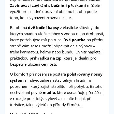
Zavinovací zavírání s bočními přezkami
můžete
využít pro snadné upravení objemu batohu podle
toho, kolik vybavení zrovna nesete.
Batoh má
dvě boční kapsy
z elastické síťoviny, do
kterých snadno uložíte láhev s vodou nebo drobnosti,
které potřebujete mít po ruce.
Dvě poutka
na přední
straně vám zase umožní připevnit další výbavu –
třeba karimatku, helmu nebo bundu. Uvnitř najdete i
praktickou
přihrádku na zip,
která je ideální pro
bezpečné uložení cenností.
O komfort při nošení se postará
polstrovaný nosný
systém
s individuálně nastavitelným hrudním
popruhem, který zajistí stabilitu i při pohybu. Batohu
nechybí ani pevné
madlo
, které usnadňuje přenášení
v ruce. Je praktický, stylový a oceníte ho jak při
turistice, tak u výletů do přírody či města.