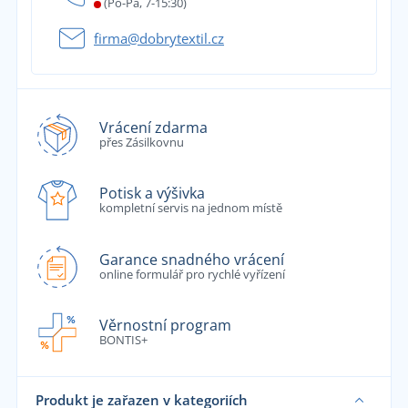
(Po-Pá, 7-15:30)
firma@dobrytextil.cz
Vrácení zdarma
přes Zásilkovnu
Potisk a výšivka
kompletní servis na jednom místě
Garance snadného vrácení
online formulář pro rychlé vyřízení
Věrnostní program
BONTIS+
Produkt je zařazen v kategoriích