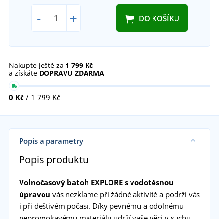
-
+
DO KOŠÍKU
Nakupte ještě za
1 799 Kč
a získáte
DOPRAVU ZDARMA
0 Kč
/ 1 799 Kč
Popis a parametry
Popis produktu
Volnočasový batoh EXPLORE s vodotěsnou
úpravou
vás nezklame při žádné aktivitě a podrží vás
i při deštivém počasí. Díky pevnému a odolnému
nepromokavému materiálu udrží vaše věci v suchu.