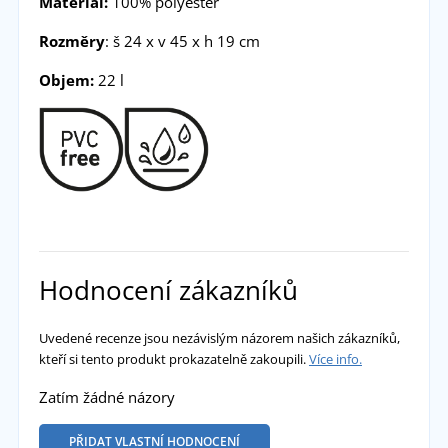
Materiál:
100% polyester
Rozměry
: š 24 x v 45 x h 19 cm
Objem:
22 l
Hodnocení zákazníků
Uvedené recenze jsou nezávislým názorem našich zákazníků,
kteří si tento produkt prokazatelně zakoupili.
Více info.
Zatím žádné názory
PŘIDAT VLASTNÍ HODNOCENÍ