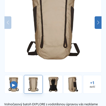
+1
▶
další
Volnočasový batoh EXPLORE s vodotěsnou úpravou vás nezklame