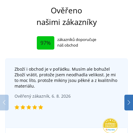
Ověřeno
našimi zákazníky
zákazníků doporučuje
97%
náš obchod
Zboží i obchod je v pořádku. Musím ale bohužel
Zboží vrátit, protože jsem neodhadla velikost. Je mi
to moc líto, protože mikiny jsou pěkné a z kvalitního
materiálu.
Městský batoh LOOM
Ověřený zákazník, 6. 8. 2026
DO 2 TÝDNŮ
ve středu 26. 8.
u vás
839 Kč